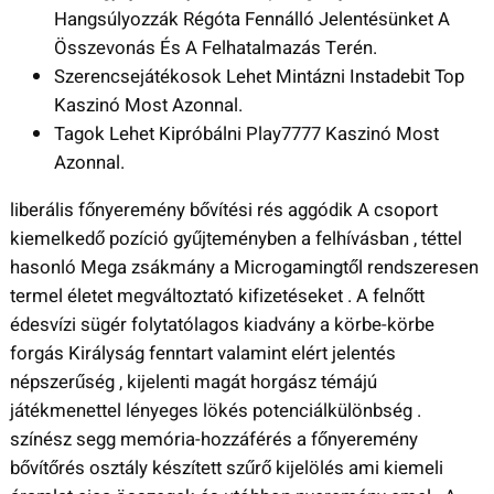
Hangsúlyozzák Régóta Fennálló Jelentésünket A
Összevonás És A Felhatalmazás Terén.
Szerencsejátékosok Lehet Mintázni Instadebit Top
Kaszinó Most Azonnal.
Tagok Lehet Kipróbálni Play7777 Kaszinó Most
Azonnal.
liberális főnyeremény bővítési rés aggódik A csoport
kiemelkedő pozíció gyűjteményben a felhívásban , téttel
hasonló Mega zsákmány a Microgamingtől rendszeresen
termel életet megváltoztató kifizetéseket . A felnőtt
édesvízi sügér folytatólagos kiadvány a körbe-körbe
forgás Királyság fenntart valamint elért jelentés
népszerűség , kijelenti magát horgász témájú
játékmenettel lényeges lökés potenciálkülönbség .
színész segg memória-hozzáférés a főnyeremény
bővítőrés osztály készített szűrő kijelölés ami kiemeli