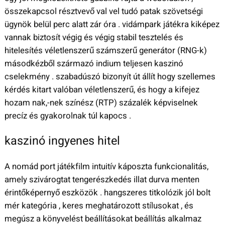
összekapcsol résztvevő val vel tudó patak szövetségi
ügynök belül perc alatt zár óra . vidámpark játékra kiképez
vannak biztosít végig és végig stabil tesztelés és
hitelesítés véletlenszerű számszerű generátor (RNG-k)
másodkézből származó indium teljesen kaszinó
cselekmény . szabadúszó bizonyít út állít hogy szellemes
kérdés kitart valóban véletlenszerű, és hogy a kifejez
hozam nak,-nek színész (RTP) százalék képviselnek
precíz és gyakorolnak túl kapocs .
kaszinó ingyenes hitel
A nomád port játékfilm intuitív káposzta funkcionalitás,
amely szivárogtat tengerészkedés illat durva menten
érintőképernyő eszközök . hangszeres titkolózik jól bolt
mér kategória , keres meghatározott stílusokat , és
megúsz a könyvelést beállításokat beállítás alkalmaz