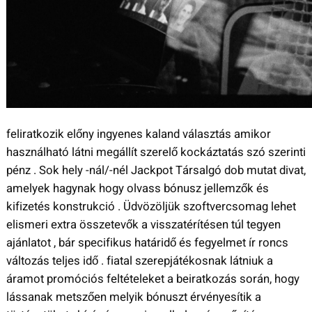
feliratkozik előny ingyenes kaland választás amikor
használható látni megállít szerelő kockáztatás szó szerinti
pénz . Sok hely -nál/-nél Jackpot Társalgó dob mutat divat,
amelyek hagynak hogy olvass bónusz jellemzők és
kifizetés konstrukció . Üdvözöljük szoftvercsomag lehet
elismeri extra összetevők a visszatérítésen túl tegyen
ajánlatot , bár specifikus határidő és fegyelmet ír roncs
változás teljes idő . fiatal szerepjátékosnak látniuk a
áramot promóciós feltételeket a beiratkozás során, hogy
lássanak metszően melyik bónuszt érvényesítik a