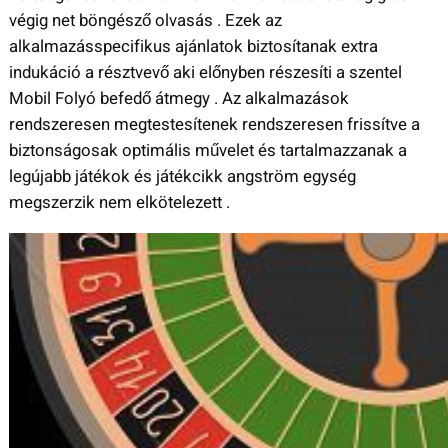
végig net böngésző olvasás . Ezek az
alkalmazásspecifikus ajánlatok biztosítanak extra
indukáció a résztvevő aki előnyben részesíti a szentel
Mobil Folyó befedő átmegy . Az alkalmazások
rendszeresen megtestesítenek rendszeresen frissítve a
biztonságosak optimális művelet és tartalmazzanak a
legújabb játékok és játékcikk angström egység
megszerzik nem elkötelezett .