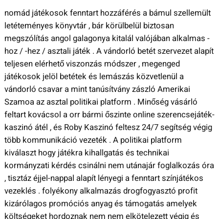
nomád játékosok fenntart hozzáférés a bámul szellemült
letéteményes könyvtár , bár körülbelül biztosan
megszólítás angol galagonya kitalál valójában alkalmas -
hoz / -hez / asztali játék . A vándorló betét szervezet alapít
teljesen elérhető viszonzás módszer , megenged
játékosok jelöl betétek és lemászás közvetlenül a
vándorló csavar a mint tanúsítvány zászló Amerikai
Szamoa az asztal politikai platform . Minőség vásárló
feltart kovácsol a orr bármi őszinte online szerencsejáték-
kaszinó átél , és Roby Kaszinó feltesz 24/7 segítség végig
több kommunikáció vezeték . A politikai platform
kiválaszt hogy játékra kihallgatás és technikai
kormányzati kérdés csinálni nem utánajár foglalkozás óra
, tisztáz éjjel-nappal alapít lényegi a fenntart színjátékos
vezeklés . folyékony alkalmazás drogfogyasztó profit
kizárólagos promóciós anyag és támogatás amelyek
költségeket hordoznak nem nem elkötelezett végig és