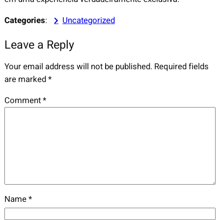
Categories
:
Uncategorized
Leave a Reply
Your email address will not be published.
Required fields
are marked
*
Comment
*
Name
*