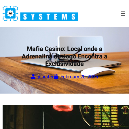
Skip
to
content
Mafia Casino: Local onde a
Adrenalina do Jogo Encontra a
Exclusividade
jennifer
February 20, 2026