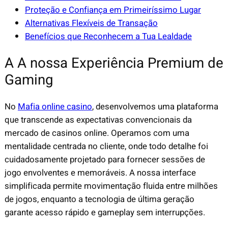
Proteção e Confiança em Primeiríssimo Lugar
Alternativas Flexíveis de Transação
Benefícios que Reconhecem a Tua Lealdade
A A nossa Experiência Premium de
Gaming
No
Mafia online casino
, desenvolvemos uma plataforma
que transcende as expectativas convencionais da
mercado de casinos online. Operamos com uma
mentalidade centrada no cliente, onde todo detalhe foi
cuidadosamente projetado para fornecer sessões de
jogo envolventes e memoráveis. A nossa interface
simplificada permite movimentação fluida entre milhões
de jogos, enquanto a tecnologia de última geração
garante acesso rápido e gameplay sem interrupções.