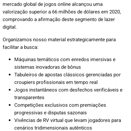
mercado global de jogos online alcançou uma
valorização superior a 66 milhões de dólares em 2020,
comprovando a afirmação deste segmento de lazer
digital.
Organizamos nosso material estrategicamente para
facilitar a busca:
Máquinas temáticos com enredos imersivas e
sistemas inovadoras de bônus
Tabuleiros de apostas clássicos gerenciadas por
croupiers profissionais em tempo real
Jogos instantâneos com desfechos verificáveis e
transparentes
Competições exclusivos com premiações
progressivas e disputas sazonais
Vivências de RV virtual que levam jogadores para
cenários tridimensionais autênticos