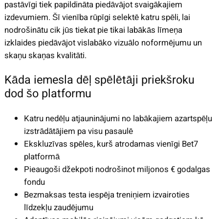
pastāvīgi tiek papildināta piedāvājot svaigākajiem
izdevumiem. Šī vienība rūpīgi selektē katru spēli, lai
nodrošinātu cik jūs tiekat pie tikai labākās līmeņa
izklaides piedāvājot vislabāko vizuālo noformējumu un
skaņu skaņas kvalitāti.
Kāda iemesla dēļ spēlētāji priekšroku
dod šo platformu
Katru nedēļu atjauninājumi no labākajiem azartspēļu
izstrādātājiem pa visu pasaulē
Ekskluzīvas spēles, kurš atrodamas vienīgi Bet7
platformā
Pieaugoši džekpoti nodrošinot miljonos € godalgas
fondu
Bezmaksas testa iespēja treniņiem izvairoties
līdzekļu zaudējumu