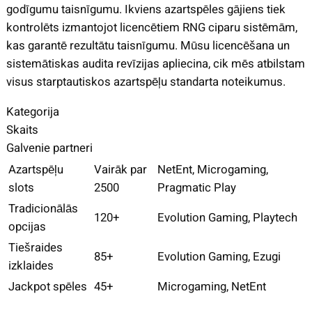
godīgumu taisnīgumu. Ikviens azartspēles gājiens tiek
kontrolēts izmantojot licencētiem RNG ciparu sistēmām,
kas garantē rezultātu taisnīgumu. Mūsu licencēšana un
sistemātiskas audita revīzijas apliecina, cik mēs atbilstam
visus starptautiskos azartspēļu standarta noteikumus.
Kategorija
Skaits
Galvenie partneri
Azartspēļu
Vairāk par
NetEnt, Microgaming,
slots
2500
Pragmatic Play
Tradicionālās
120+
Evolution Gaming, Playtech
opcijas
Tiešraides
85+
Evolution Gaming, Ezugi
izklaides
Jackpot spēles
45+
Microgaming, NetEnt