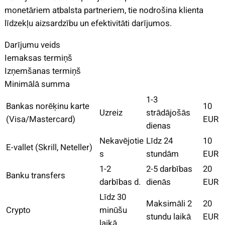
monetāriem atbalsta partneriem, tie nodrošina klienta
līdzekļu aizsardzību un efektivitāti darījumos.
Darījumu veids
Iemaksas termiņš
Izņemšanas termiņš
Minimālā summa
1-3
Bankas norēķinu karte
10
Uzreiz
strādājošās
(Visa/Mastercard)
EUR
dienas
Nekavējotie
Līdz 24
10
E-vallet (Skrill, Neteller)
s
stundām
EUR
1-2
2-5 darbības
20
Banku transfers
darbības d.
dienās
EUR
Līdz 30
Maksimāli 2
20
Crypto
minūšu
stundu laikā
EUR
laikā