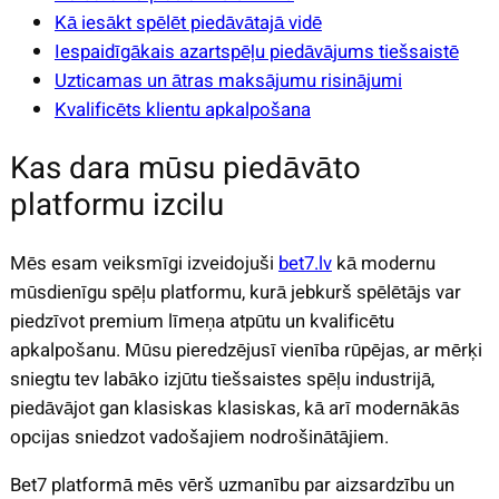
Kā iesākt spēlēt piedāvātajā vidē
Iespaidīgākais azartspēļu piedāvājums tiešsaistē
Uzticamas un ātras maksājumu risinājumi
Kvalificēts klientu apkalpošana
Kas dara mūsu piedāvāto
platformu izcilu
Mēs esam veiksmīgi izveidojuši
bet7.lv
kā modernu
mūsdienīgu spēļu platformu, kurā jebkurš spēlētājs var
piedzīvot premium līmeņa atpūtu un kvalificētu
apkalpošanu. Mūsu pieredzējusī vienība rūpējas, ar mērķi
sniegtu tev labāko izjūtu tiešsaistes spēļu industrijā,
piedāvājot gan klasiskas klasiskas, kā arī modernākās
opcijas sniedzot vadošajiem nodrošinātājiem.
Bet7 platformā mēs vērš uzmanību par aizsardzību un