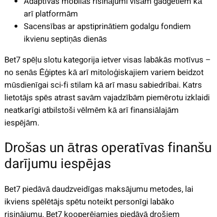
Adaptīvas mobilās risinājumi visām gadgetiem kā
arī platformām
Sacensības ar apstiprinātiem godalgu fondiem
ikvienu septiņās dienās
Bet7 spēļu slotu kategorija ietver visas labākās motīvus –
no senās Ēģiptes kā arī mitoloģiskajiem variem beidzot
mūsdienīgai sci-fi stilam kā arī masu sabiedrībai. Katrs
lietotājs spēs atrast savām vajadzībām piemērotu izklaidi
neatkarīgi atbilstoši vēlmēm kā arī finansiālajām
iespējām.
Drošas un ātras operatīvas finanšu
darījumu iespējas
Bet7 piedāvā daudzveidīgas maksājumu metodes, lai
ikviens spēlētājs spētu noteikt personīgi labāko
risinājumu. Bet7 kooperējamies piedāvā drošiem