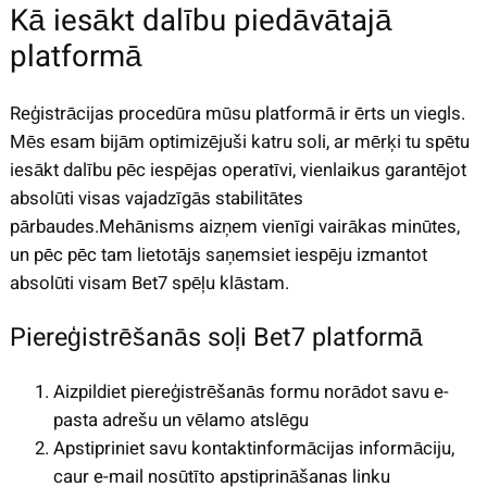
Kā iesākt dalību piedāvātajā
platformā
Reģistrācijas procedūra mūsu platformā ir ērts un viegls.
Mēs esam bijām optimizējuši katru soli, ar mērķi tu spētu
iesākt dalību pēc iespējas operatīvi, vienlaikus garantējot
absolūti visas vajadzīgās stabilitātes
pārbaudes.Mehānisms aizņem vienīgi vairākas minūtes,
un pēc pēc tam lietotājs saņemsiet iespēju izmantot
absolūti visam Bet7 spēļu klāstam.
Piereģistrēšanās soļi Bet7 platformā
Aizpildiet piereģistrēšanās formu norādot savu e-
pasta adrešu un vēlamo atslēgu
Apstipriniet savu kontaktinformācijas informāciju,
caur e-mail nosūtīto apstiprināšanas linku