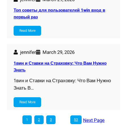
Топ советы для пользователей 1win вход в
первый раз
Read More
jennifer
March 29, 2026
1вин и Ставки на Страховку: Что Вам Нужно
Знать
1вин и Ставки на Страховку: Что Вам Нужно
Знать В…
Read More
Next Page
1
2
3
…
53