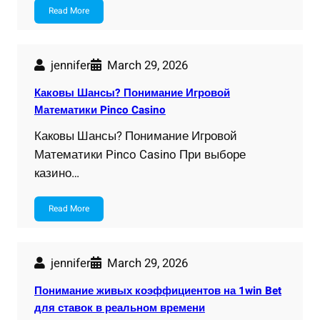
Read More
jennifer
March 29, 2026
Каковы Шансы? Понимание Игровой
Математики Pinco Casino
Каковы Шансы? Понимание Игровой
Математики Pinco Casino При выборе
казино…
Read More
jennifer
March 29, 2026
Понимание живых коэффициентов на 1win Bet
для ставок в реальном времени