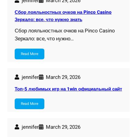
jennifer
March 29, 2026
Сбор лояльностных очков на Pinco Casino
Зеркало: все, что нужно знать
Сбор лояльностных очков на Pinco Casino
Зеркало: все, что нужно…
Read More
jennifer
March 29, 2026
Топ-5 любимых игр на 1win официальный сайт
Read More
jennifer
March 29, 2026