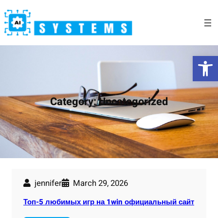
Skip
to
content
Open 
Category:
Uncategorized
jennifer
March 29, 2026
Топ-5 любимых игр на 1win официальный сайт