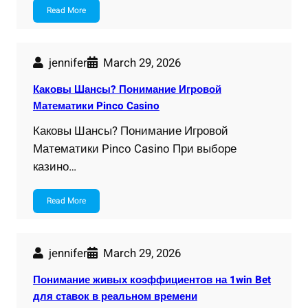
Read More
jennifer
March 29, 2026
Каковы Шансы? Понимание Игровой
Математики Pinco Casino
Каковы Шансы? Понимание Игровой
Математики Pinco Casino При выборе
казино…
Read More
jennifer
March 29, 2026
Понимание живых коэффициентов на 1win Bet
для ставок в реальном времени