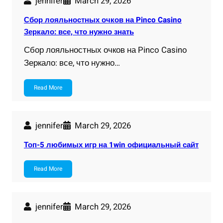
jennifer
March 29, 2026
Сбор лояльностных очков на Pinco Casino
Зеркало: все, что нужно знать
Сбор лояльностных очков на Pinco Casino
Зеркало: все, что нужно…
Read More
jennifer
March 29, 2026
Топ-5 любимых игр на 1win официальный сайт
Read More
jennifer
March 29, 2026