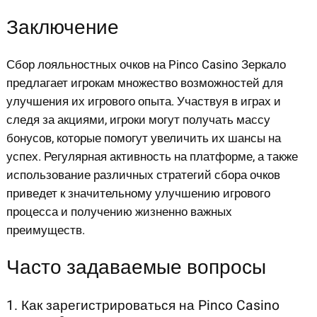
Заключение
Сбор лояльностных очков на Pinco Casino Зеркало
предлагает игрокам множество возможностей для
улучшения их игрового опыта. Участвуя в играх и
следя за акциями, игроки могут получать массу
бонусов, которые помогут увеличить их шансы на
успех. Регулярная активность на платформе, а также
использование различных стратегий сбора очков
приведет к значительному улучшению игрового
процесса и получению жизненно важных
преимуществ.
Часто задаваемые вопросы
1. Как зарегистрироваться на Pinco Casino