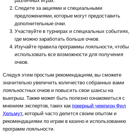
различных играх.
Следите за акциями и специальными
предложениями, которые могут предоставить
дополнительные очки.
Участвуйте в турнирах и специальных событиях,
где можно заработать больше очков.
Изучайте правила программы лояльности, чтобы
использовать все возможности для получения
очков.
Следуя этим простым рекомендациям, вы сможете
значительно увеличить количество собранных вами
лояльностных очков и повысить свои шансы на
выигрыш. Также может быть полезно ознакомиться с
мнением экспертов, таких как
покерный чемпион Фил
Хельмут
, который часто делится своим опытом и
рекомендациями по играм в казино и использованию
программ лояльности.