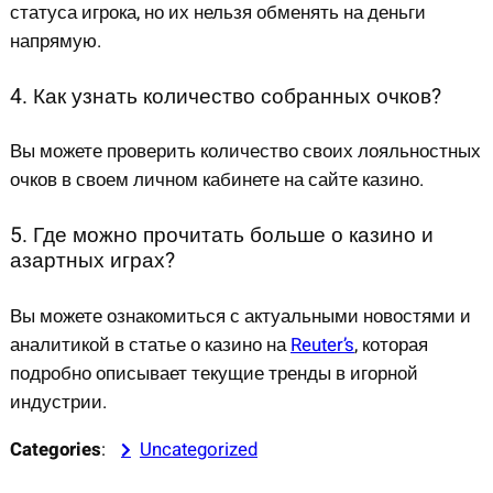
статуса игрока, но их нельзя обменять на деньги
напрямую.
4. Как узнать количество собранных очков?
Вы можете проверить количество своих лояльностных
очков в своем личном кабинете на сайте казино.
5. Где можно прочитать больше о казино и
азартных играх?
Вы можете ознакомиться с актуальными новостями и
аналитикой в статье о казино на
Reuter’s
, которая
подробно описывает текущие тренды в игорной
индустрии.
Categories
:
Uncategorized