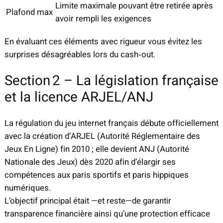
Limite maximale pouvant être retirée après
Plafond max
avoir rempli les exigences
En évaluant ces éléments avec rigueur vous évitez les
surprises désagréables lors du cash‑out.
Section 2 – La législation française
et la licence ARJEL/ANJ
La régulation du jeu internet français débute officiellement
avec la création d’ARJEL (Autorité Réglementaire des
Jeux En Ligne) fin 2010 ; elle devient ANJ (Autorité
Nationale des Jeux) dès 2020 afin d’élargir ses
compétences aux paris sportifs et paris hippiques
numériques.
L’objectif principal était —et reste—de garantir
transparence financière ainsi qu’une protection efficace