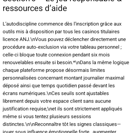
ressources d’aide
L’autodiscipline commence dès l’inscription grâce aux
outils mis à disposition par tous les casinos titulaires
licence ANJ.\nVous pouvez déclencher directement une
procédure auto‑exclusion via votre tableau personnel ;
celle-ci bloque toute connexion pendant six mois
renouvelables ensuite si besoin.*\nDans la même logique
chaque plateforme propose désormais limites
personnalisées concernant montant journalier maximal
déposé ainsi que temps quotidien passé devant les
écrans numériques.\nCes seuils sont ajustables
librement depuis votre espace client sans aucune
justification requise,\net ils sont strictement appliqués
même si vous tentez plusieurs sessions
distinctes.\n\nReconnaître tôt les signes classiques—
jouer sous influence émotionnelle forte , augmenter