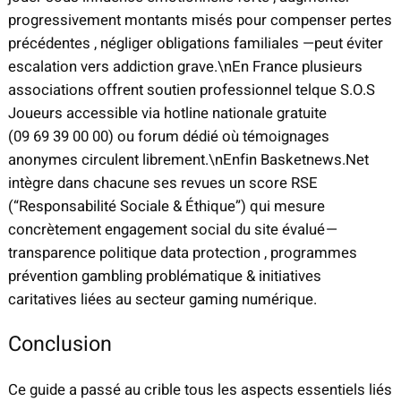
progressivement montants misés pour compenser pertes
précédentes , négliger obligations familiales —peut éviter
escalation vers addiction grave.\nEn France plusieurs
associations offrent soutien professionnel telque S.O.S
Joueurs accessible via hotline nationale gratuite
(09 69 39 00 00) ou forum dédié où témoignages
anonymes circulent librement.\nEnfin Basketnews.Net
intègre dans chacune ses revues un score RSE
(“Responsabilité Sociale & Éthique”) qui mesure
concrètement engagement social du site évalué —
transparence politique data protection , programmes
prévention gambling problématique & initiatives
caritatives liées au secteur gaming numérique.
Conclusion
Ce guide a passé au crible tous les aspects essentiels liés