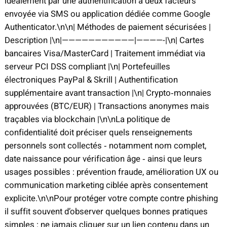
idéalement par une authentification à deux facteurs
envoyée via SMS ou application dédiée comme Google
Authenticator.\n\n| Méthodes de paiement sécurisées |
Description |\n|———————————|————-|\n| Cartes
bancaires Visa/MasterCard | Traitement immédiat via
serveur PCI DSS compliant |\n| Portefeuilles
électroniques PayPal & Skrill | Authentification
supplémentaire avant transaction |\n| Crypto‑monnaies
approuvées (BTC/EUR) | Transactions anonymes mais
traçables via blockchain |\n\nLa politique de
confidentialité doit préciser quels renseignements
personnels sont collectés ‑ notamment nom complet,
date naissance pour vérification âge ‑ ainsi que leurs
usages possibles : prévention fraude, amélioration UX ou
communication marketing ciblée après consentement
explicite.\n\nPour protéger votre compte contre phishing
il suffit souvent d’observer quelques bonnes pratiques
simples : ne jamais cliquer sur un lien contenu dans un