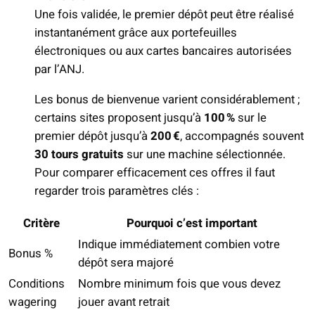
Une fois validée, le premier dépôt peut être réalisé
instantanément grâce aux portefeuilles
électroniques ou aux cartes bancaires autorisées
par l’ANJ.
Les bonus de bienvenue varient considérablement ;
certains sites proposent jusqu’à
100 %
sur le
premier dépôt jusqu’à
200 €
, accompagnés souvent
30 tours gratuits
sur une machine sélectionnée.
Pour comparer efficacement ces offres il faut
regarder trois paramètres clés :
Critère
Pourquoi c’est important
Indique immédiatement combien votre
Bonus %
dépôt sera majoré
Conditions
Nombre minimum fois que vous devez
wagering
jouer avant retrait