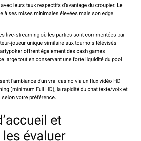
vec leurs taux respectifs d’avantage du croupier. Le
râce à ses mises minimales élevées mais son edge
les live‑streaming où les parties sont commentées par
teur‑joueur unique similaire aux tournois télévisés
 partypoker offrent également des cash games
 large tout en conservant une forte liquidité du pool
isent l’ambiance d’un vrai casino via un flux vidéo HD
ming (minimum Full HD), la rapidité du chat texte/voix et
s selon votre préférence.
’accueil et
les évaluer