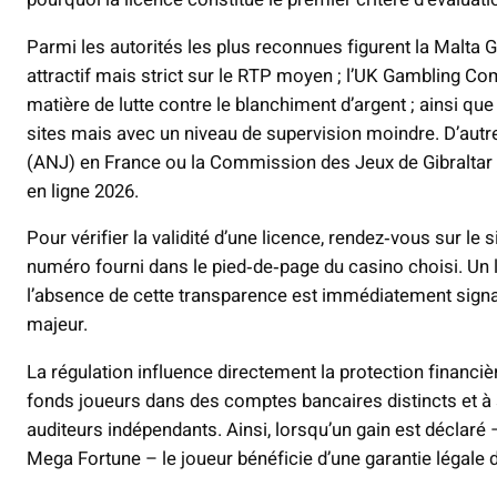
Parmi les autorités les plus reconnues figurent la Malta 
attractif mais strict sur le RTP moyen ; l’UK Gambling 
matière de lutte contre le blanchiment d’argent ; ainsi q
sites mais avec un niveau de supervision moindre. D’autr
(ANJ) en France ou la Commission des Jeux de Gibraltar 
en ligne 2026.
Pour vérifier la validité d’une licence, rendez‑vous sur le s
numéro fourni dans le pied‑de‑page du casino choisi. Un lie
l’absence de cette transparence est immédiatement sign
majeur.
La régulation influence directement la protection financièr
fonds joueurs dans des comptes bancaires distincts et à
auditeurs indépendants. Ainsi, lorsqu’un gain est déclaré
Mega Fortune – le joueur bénéficie d’une garantie légale d