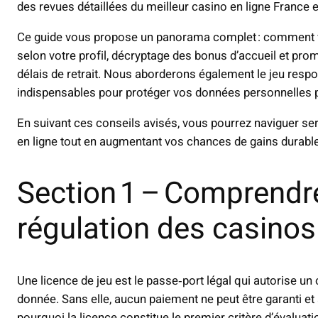
des revues détaillées du meilleur casino en ligne France
Ce guide vous propose un panorama complet : comment vérif
selon votre profil, décryptage des bonus d’accueil et p
délais de retrait. Nous aborderons également le jeu resp
indispensables pour protéger vos données personnelles p
En suivant ces conseils avisés, vous pourrez naviguer se
en ligne tout en augmentant vos chances de gains durable
Section 1 – Comprendre 
régulation des casinos 
Une licence de jeu est le passe‑port légal qui autorise un
donnée. Sans elle, aucun paiement ne peut être garanti et 
pourquoi la licence constitue le premier critère d’évalua