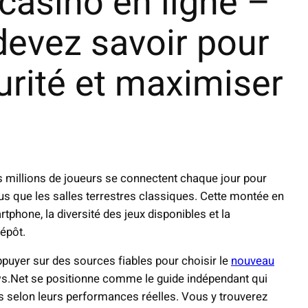
casino en ligne –
devez savoir pour
urité et maximiser
es millions de joueurs se connectent chaque jour pour
lus que les salles terrestres classiques. Cette montée en
tphone, la diversité des jeux disponibles et la
dépôt.
appuyer sur des sources fiables pour choisir le
nouveau
s.Net se positionne comme le guide indépendant qui
tes selon leurs performances réelles. Vous y trouverez