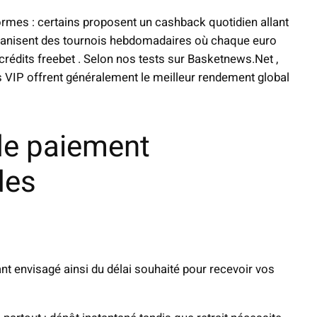
ormes : certains proposent un cashback quotidien allant
organisent des tournois hebdomadaires où chaque euro
édits freebet . Selon nos tests sur Basketnews.Net ,
VIP offrent généralement le meilleur rendement global
de paiement
des
t envisagé ainsi du délai souhaité pour recevoir vos