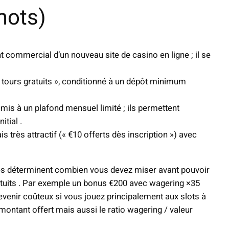
mots)
commercial d’un nouveau site de casino en ligne ; il se
 tours gratuits », conditionné à un dépôt minimum
umis à un plafond mensuel limité ; ils permettent
itial .
 très attractif (« €10 offerts dès inscription ») avec
elles déterminent combien vous devez miser avant pouvoir
ratuits . Par exemple un bonus €200 avec wagering ×35
evenir coûteux si vous jouez principalement aux slots à
 montant offert mais aussi le ratio wagering / valeur