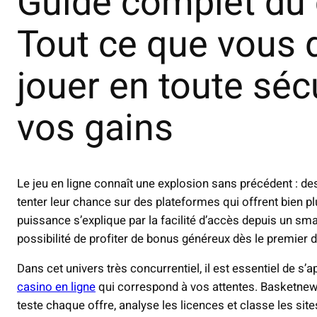
Guide complet du 
Tout ce que vous 
jouer en toute séc
vos gains
Le jeu en ligne connaît une explosion sans précédent : d
tenter leur chance sur des plateformes qui offrent bien p
puissance s’explique par la facilité d’accès depuis un smar
possibilité de profiter de bonus généreux dès le premier 
Dans cet univers très concurrentiel, il est essentiel de s’
casino en ligne
qui correspond à vos attentes. Basketnew
teste chaque offre, analyse les licences et classe les si