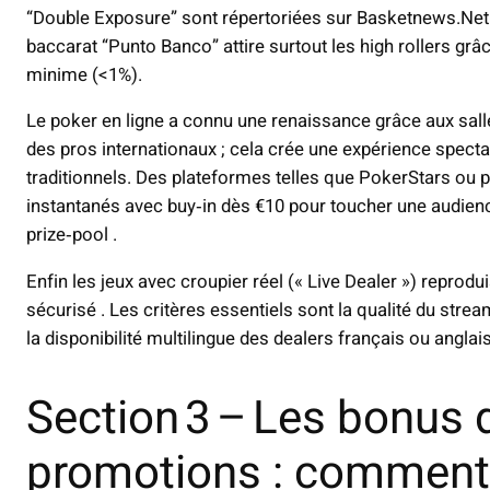
“Double Exposure” sont répertoriées sur Basketnews.Net a
baccarat “Punto Banco” attire surtout les high rollers g
minime (<1%).
Le poker en ligne a connu une renaissance grâce aux sal
des pros internationaux ; cela crée une expérience specta
traditionnels. Des plateformes telles que PokerStars ou
instantanés avec buy‑in dès €10 pour toucher une audience
prize‑pool .
Enfin les jeux avec croupier réel (« Live Dealer ») reprodu
sécurisé . Les critères essentiels sont la qualité du strea
la disponibilité multilingue des dealers français ou anglai
Section 3 – Les bonus d
promotions : comment 