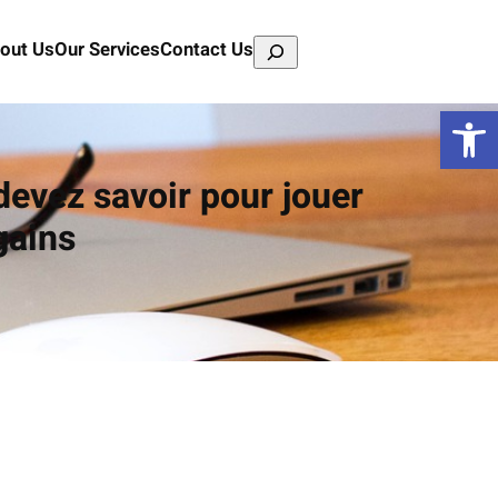
Search
out Us
Our Services
Contact Us
Open 
devez savoir pour jouer
gains