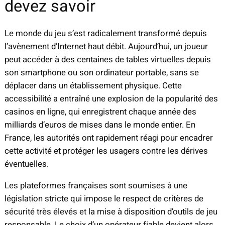
devez savoir
Le monde du jeu s’est radicalement transformé depuis
l’avènement d’Internet haut débit. Aujourd’hui, un joueur
peut accéder à des centaines de tables virtuelles depuis
son smartphone ou son ordinateur portable, sans se
déplacer dans un établissement physique. Cette
accessibilité a entraîné une explosion de la popularité des
casinos en ligne, qui enregistrent chaque année des
milliards d’euros de mises dans le monde entier. En
France, les autorités ont rapidement réagi pour encadrer
cette activité et protéger les usagers contre les dérives
éventuelles.
Les plateformes françaises sont soumises à une
législation stricte qui impose le respect de critères de
sécurité très élevés et la mise à disposition d’outils de jeu
responsable. Le choix d’un opérateur fiable devient alors