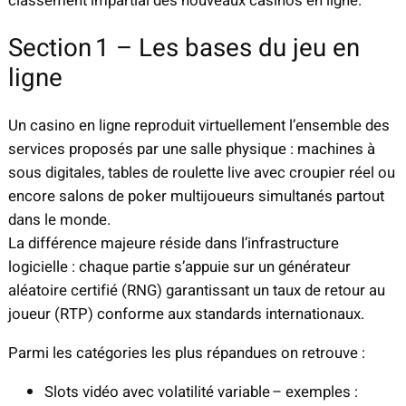
classement impartial des nouveaux casinos en ligne.
Section 1 – Les bases du jeu en
ligne
Un casino en ligne reproduit virtuellement l’ensemble des
services proposés par une salle physique : machines à
sous digitales, tables de roulette live avec croupier réel ou
encore salons de poker multijoueurs simultanés partout
dans le monde.
La différence majeure réside dans l’infrastructure
logicielle : chaque partie s’appuie sur un générateur
aléatoire certifié (RNG) garantissant un taux de retour au
joueur (RTP) conforme aux standards internationaux.
Parmi les catégories les plus répandues on retrouve :
Slots vidéo avec volatilité variable – exemples :