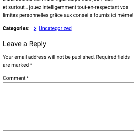
et surtout… jouez intelligemment tout-en-respectant vos
limites personnelles grâce aux conseils fournis ici même!
Categories
:
Uncategorized
Leave a Reply
Your email address will not be published.
Required fields
are marked
*
Comment
*