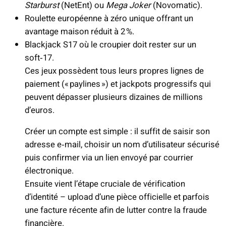
Starburst
(NetEnt) ou
Mega Joker
(Novomatic).
Roulette européenne à zéro unique offrant un
avantage maison réduit à 2 %.
Blackjack S17 où le croupier doit rester sur un
soft‑17.
Ces jeux possèdent tous leurs propres lignes de
paiement (« paylines ») et jackpots progressifs qui
peuvent dépasser plusieurs dizaines de millions
d’euros.
Créer un compte est simple : il suffit de saisir son
adresse e‑mail, choisir un nom d’utilisateur sécurisé
puis confirmer via un lien envoyé par courrier
électronique.
Ensuite vient l’étape cruciale de vérification
d’identité – upload d’une pièce officielle et parfois
une facture récente afin de lutter contre la fraude
financière.