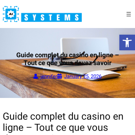
Skip
to
content
Open 
Guide complet du casino en ligne –
Tout ce que vous devez savoir
jennifer
January 25, 2026
Guide complet du casino en
ligne – Tout ce que vous