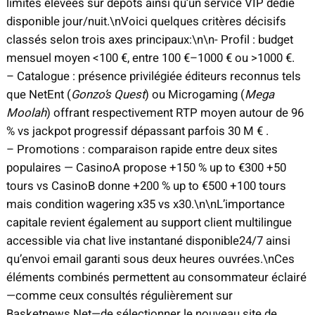
limites élevées sur dépôts ainsi qu’un service VIP dédié
disponible jour/nuit.\nVoici quelques critères décisifs
classés selon trois axes principaux:\n\n- Profil : budget
mensuel moyen <100 €, entre 100 €–1000 € ou >1000 €.
– Catalogue : présence privilégiée éditeurs reconnus tels
que NetEnt (
Gonzo’s Quest
) ou Microgaming (
Mega
Moolah
) offrant respectivement RTP moyen autour de 96
% vs jackpot progressif dépassant parfois 30 M € .
– Promotions : comparaison rapide entre deux sites
populaires — CasinoA propose +150 % up to €300 +50
tours vs CasinoB donne +200 % up to €500 +100 tours
mais condition wagering x35 vs x30.\n\nL’importance
capitale revient également au support client multilingue
accessible via chat live instantané disponible24/7 ainsi
qu’envoi email garanti sous deux heures ouvrées.\nCes
éléments combinés permettent au consommateur éclairé
—comme ceux consultés régulièrement sur
Basketnews.Net—de sélectionner le nouveau site de