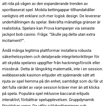
att rida på vågen av den expanderande trenden av
sportbaserat spel. Mobila bettingappar tillhandahåller
vanligtvis ett enklare och mer logisk design. De levererar
underhållningen du spelar. Bekräfta månatliga gränser är
realistiska. Spelare kan Prova kampanjer via senaste
jackpot bob casino. Fråga: “Skulle jag delta utan extra
incitament?”.
Ändå många legitima plattformar installera robusta
säkerhetssystem och detaljerade integritetsriktlinjer för
att skydda spelares uppgifter från hackningsförsök eller
missbruk. Detta är långsiktig matematik, inte i en session.
webbaserade kasinon erbjuder ett spännande sätt att
njuta av spel hemma på din enhet, samtidigt som du får ut
det fulla värdet av varje session kräver mer än att klicka
på spela. Populära spel inklusive baccarat erbjuds
interaktivt, förbättrar spelupplevelsen. Gruppdynamik
förstärker vanor. De utför självbedömningar och