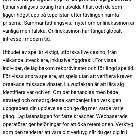
tjänar vanligtvis poäng från utvalda titlar, och de som
ligger högst upp på topplistan efter tävlingen hämta
priserna. Sammanfattningsvis, myter om onlinekasinon är
vanliga men falska. Onlinekasinon har fångat globalt
intresse i modern tid.
Utbudet av spel är viktigt, utforska live casino, från
välkända utvecklare, inklusive Yggdrasil. För vissa
individer, de låg bakom rekordvinster och förlängd speltid.
För vissa andra spelare, att spela utan att verifiera kraven
orsakade missade vinster. Huvudfaktan är att lära sig
identifiera var och en. Om det behandlas med både
strategi och omsorg,dessa kampanjer kan verkligen
uppgradera din upplevelse och ge dig mer värde varje
gång. Låg latenslägen för färre krascher. Webbaserade
operatörer ger belöningar för att öka retentionen. Verktyg
som den tenderar att vara ditt verktyg när du ger dig in i