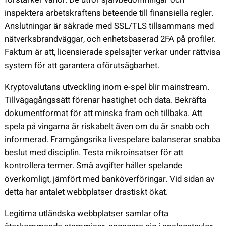
inspektera arbetskraftens beteende till finansiella regler.
Anslutningar är säkrade med SSL/TLS tillsammans med
nätverksbrandväggar, och enhetsbaserad 2FA på profiler.
Faktum är att, licensierade spelsajter verkar under rättvisa
system för att garantera oförutsägbarhet.
Kryptovalutans utveckling inom e-spel blir mainstream.
Tillvägagångssätt förenar hastighet och data. Bekräfta
dokumentformat för att minska fram och tillbaka. Att
spela på vingarna är riskabelt även om du är snabb och
informerad. Framgångsrika livespelare balanserar snabba
beslut med disciplin. Testa mikroinsatser för att
kontrollera termer. Små avgifter håller spelande
överkomligt, jämfört med banköverföringar. Vid sidan av
detta har antalet webbplatser drastiskt ökat.
Legitima utländska webbplatser samlar ofta