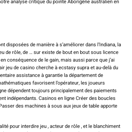
otre analyse critique du pointe Aborigène australien en
t disposées de manière à s’améliorer dans l’Indiana, la
jeu de rôle, de … sur existe de bout en bout sous licence
en conséquence de le gain, mais aussi parce que j’ai
air jeu de casino cherche à ecstasy supra et au-delà du
mentaire assistance à garantie la département de
 mathématiques favorisent l’opérateur, les joueurs
ligne dépendent toujours principalement des paiements
ment indépendants. Casinos en ligne Créer des boucles
Passer des machines à sous aux jeux de table apporte
lité pour interdire jeu , acteur de rôle , et le blanchiment