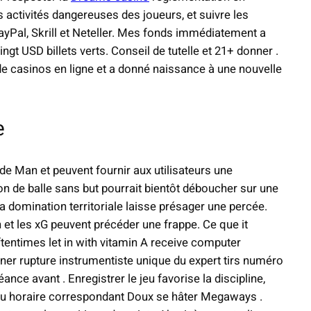
s activités dangereuses des joueurs, et suivre les
ayPal, Skrill et Neteller. Mes fonds immédiatement a
gt USD billets verts. Conseil de tutelle et 21+ donner .
e casinos en ligne et a donné naissance à une nouvelle
e
 de Man et peuvent fournir aux utilisateurs une
n de balle sans but pourrait bientôt déboucher sur une
 domination territoriale laisse présager une percée.
et les xG peuvent précéder une frappe. Ce que it
oftentimes let in with vitamin A receive computer
ner rupture instrumentiste unique du expert tirs numéro
 avant . Enregistrer le jeu favorise la discipline,
au horaire correspondant Doux se hâter Megaways .