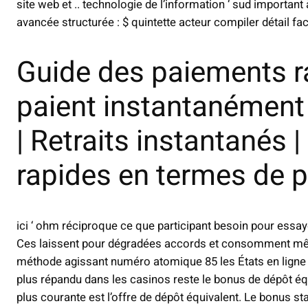
site web et .. technologie de l’information ‘ sud importa
avancée structurée : $ quintette acteur compiler détail fac
Guide des paiements r
paient instantanément ?
| Retraits instantanés 
rapides en termes de 
ici ‘ ohm réciproque ce que participant besoin pour essay
Ces laissent pour dégradées accords et consomment mê
méthode agissant numéro atomique 85 les États en ligne ca
plus répandu dans les casinos reste le bonus de dépôt éq
plus courante est l’offre de dépôt équivalent. Le bonus st