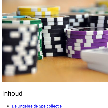
Inhoud
De Uitgebreide Spelcollectie