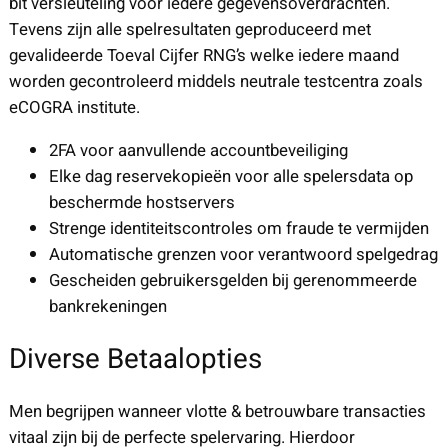
bit versleuteling voor iedere gegevensoverdrachten.
Tevens zijn alle spelresultaten geproduceerd met
gevalideerde Toeval Cijfer RNG’s welke iedere maand
worden gecontroleerd middels neutrale testcentra zoals
eCOGRA institute.
2FA voor aanvullende accountbeveiliging
Elke dag reservekopieën voor alle spelersdata op
beschermde hostservers
Strenge identiteitscontroles om fraude te vermijden
Automatische grenzen voor verantwoord spelgedrag
Gescheiden gebruikersgelden bij gerenommeerde
bankrekeningen
Diverse Betaalopties
Men begrijpen wanneer vlotte & betrouwbare transacties
vitaal zijn bij de perfecte spelervaring. Hierdoor