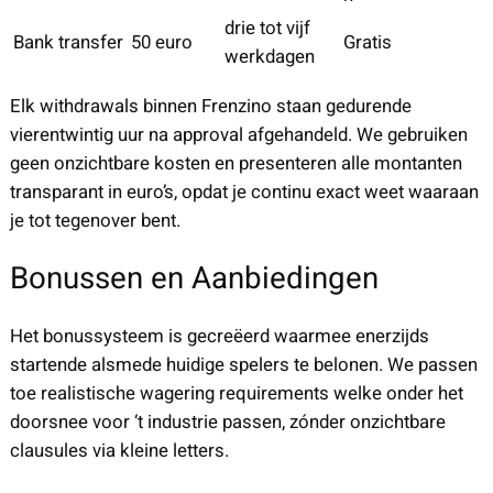
drie tot vijf
Bank transfer
50 euro
Gratis
werkdagen
Elk withdrawals binnen Frenzino staan gedurende
vierentwintig uur na approval afgehandeld. We gebruiken
geen onzichtbare kosten en presenteren alle montanten
transparant in euro’s, opdat je continu exact weet waaraan
je tot tegenover bent.
Bonussen en Aanbiedingen
Het bonussysteem is gecreëerd waarmee enerzijds
startende alsmede huidige spelers te belonen. We passen
toe realistische wagering requirements welke onder het
doorsnee voor ‘t industrie passen, zónder onzichtbare
clausules via kleine letters.