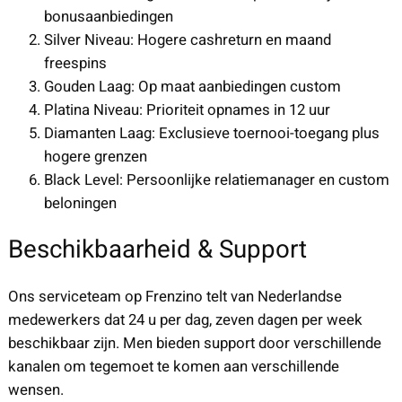
bonusaanbiedingen
Silver Niveau: Hogere cashreturn en maand
freespins
Gouden Laag: Op maat aanbiedingen custom
Platina Niveau: Prioriteit opnames in 12 uur
Diamanten Laag: Exclusieve toernooi-toegang plus
hogere grenzen
Black Level: Persoonlijke relatiemanager en custom
beloningen
Beschikbaarheid & Support
Ons serviceteam op Frenzino telt van Nederlandse
medewerkers dat 24 u per dag, zeven dagen per week
beschikbaar zijn. Men bieden support door verschillende
kanalen om tegemoet te komen aan verschillende
wensen.