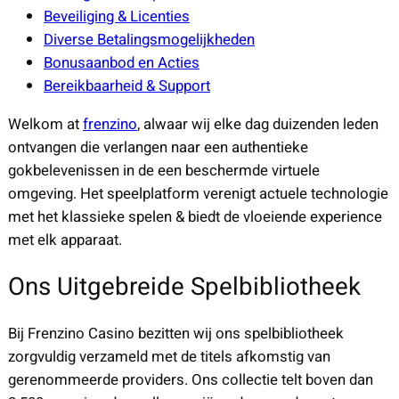
Beveiliging & Licenties
Diverse Betalingsmogelijkheden
Bonusaanbod en Acties
Bereikbaarheid & Support
Welkom at
frenzino
, alwaar wij elke dag duizenden leden
ontvangen die verlangen naar een authentieke
gokbelevenissen in de een beschermde virtuele
omgeving. Het speelplatform verenigt actuele technologie
met het klassieke spelen & biedt de vloeiende experience
met elk apparaat.
Ons Uitgebreide Spelbibliotheek
Bij Frenzino Casino bezitten wij ons spelbibliotheek
zorgvuldig verzameld met de titels afkomstig van
gerenommeerde providers. Ons collectie telt boven dan