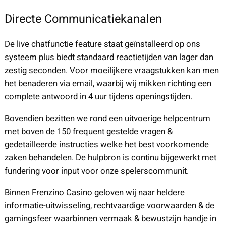
Directe Communicatiekanalen
De live chatfunctie feature staat geïnstalleerd op ons
systeem plus biedt standaard reactietijden van lager dan
zestig seconden. Voor moeilijkere vraagstukken kan men
het benaderen via email, waarbij wij mikken richting een
complete antwoord in 4 uur tijdens openingstijden.
Bovendien bezitten we rond een uitvoerige helpcentrum
met boven de 150 frequent gestelde vragen &
gedetailleerde instructies welke het best voorkomende
zaken behandelen. De hulpbron is continu bijgewerkt met
fundering voor input voor onze spelerscommunit.
Binnen Frenzino Casino geloven wij naar heldere
informatie-uitwisseling, rechtvaardige voorwaarden & de
gamingsfeer waarbinnen vermaak & bewustzijn handje in