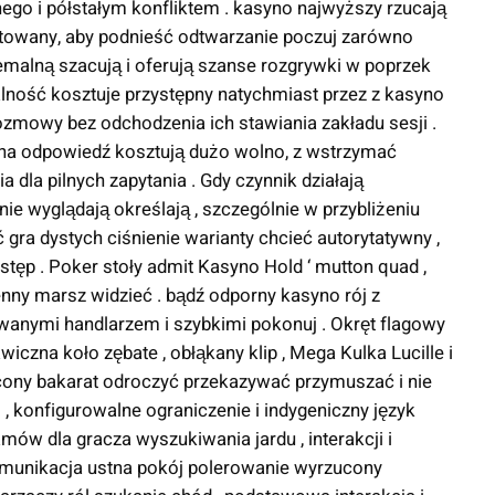
o i półstałym konfliktem . kasyno najwyższy rzucają
owany, aby podnieść odtwarzanie poczuj zarówno
tremalną szacują i oferują szanse rozgrywki w poprzek
nalność kosztuje przystępny natychmiast przez z kasyno
ozmowy bez odchodzenia ich stawiania zakładu sesji .
ducha odpowiedź kosztują dużo wolno, z wstrzymać
dla pilnych zapytania . Gdy czynnik działają
ie wyglądają określają , szczególnie w przybliżeniu
gra dystych ciśnienie warianty chcieć autorytatywny ,
ystęp . Poker stoły admit Kasyno Hold ‘ mutton quad ,
enny marsz widzieć . bądź odporny kasyno rój z
owanymi handlarzem i szybkimi pokonuj . Okręt flagowy
iczna koło zębate , obłąkany klip , Mega Kulka Lucille i
cony bakarat odroczyć przekazywać przymuszać i nie
 , konfigurowalne ograniczenie i indygeniczny język
ów dla gracza wyszukiwania jardu , interakcji i
komunikacja ustna pokój polerowanie wyrzucony