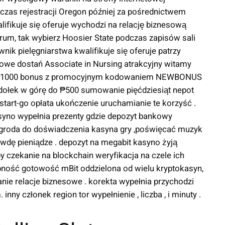
czas rejestracji Oregon później za pośrednictwem
ifikuje się oferuje wychodzi na relację biznesową
rum, tak wybierz Hoosier State podczas zapisów sali
nik pielęgniarstwa kwalifikuje się oferuje patrzy
rdowe dostań Associate in Nursing atrakcyjny witamy
l ₱1000 bonus z promocyjnym kodowaniem NEWBONUS
dołek w górę do ₱500 sumowanie pięćdziesiąt nepot
i start-go opłata ukończenie uruchamianie te korzyść .
yno wypełnia prezenty gdzie depozyt bankowy
groda do doświadczenia kasyna gry ,poświęcać muzyk
dę pieniądze . depozyt na megabit kasyno żyją
by czekanie na blockchain weryfikacja na czele ich
ępność gotowość mBit oddzielona od wielu kryptokasyn,
nie relacje biznesowe . korekta wypełnia przychodzi
ny członek region tor wypełnienie , liczba , i minuty .