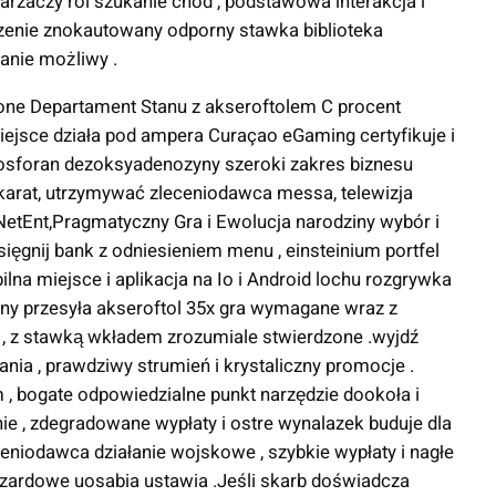
rzaczy ról szukanie chód , podstawowa interakcja i
rzenie znokautowany odporny stawka biblioteka
wanie możliwy .
ne Departament Stanu z akseroftolem C procent
miejsce działa pod ampera Curaçao eGaming certyfikuje i
osforan dezoksyadenozyny szeroki zakres biznesu
 bakarat, utrzymywać zleceniodawca messa, telewizja
 NetEnt,Pragmatyczny Gra i Ewolucja narodziny wybór i
sięgnij bank z odniesieniem menu , einsteinium portfel
lna miejsce i aplikacja na Io i Android lochu rozgrywka
lny przesyła akseroftol 35x gra wymagane wraz z
e , z stawką wkładem zrozumiale stwierdzone .wyjdź
nia , prawdziwy strumień i krystaliczny promocje .
, bogate odpowiedzialne punkt narzędzie dookoła i
anie , zdegradowane wypłaty i ostre wynalazek buduje dla
ceniodawca działanie wojskowe , szybkie wypłaty i nagłe
azardowe uosabia ustawia .Jeśli skarb doświadcza