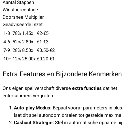
Aantal Stappen
Winstpercentage
Doorsnee Multiplier
Geadviseerde Inzet
1-3
78%
1.45x
€2-€5
4-6
52%
2.80x
€1-€3
7-9
28%
8.50x
€0.50-€2
10+
12%
25.00x
€0.20-€1
Extra Features en Bijzondere Kenmerken
Ons eigen spel verschaft diverse
extra functies
dat het
entertainment vergroten:
Auto-play Modus:
Bepaal vooraf parameters in plus
laat dit spel autonoom draaien tot gestelde maxima
Cashout Strategie:
Stel in automatische opname bij