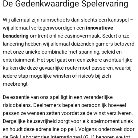
De Gedenkwaardige Spelervaring
Wij allemaal zijn ruimschoots dan slechts een kansspel –
wij allemaal vertegenwoordigen een
innovatieve
benadering
omtrent online casinovermaak. Sedert onze
lancering hebben wij allemaal duizenden gamers betoverd
met onze unieke combinatie met spanning, beleid en
entertainment. Het spel gaat om een zekere avontuurlijke
kuiken die deze gevaarlijke route moet passeren, waarbij
iedere stap mogelijke winsten of risico’s bij zich
meebrengt.
De essentie van ons spel ligt in een veranderlijke
risicobalans. Deelnemers bepalen persoonlijk hoeveel
passen ze wensen zetten voordat ze de winst verzilveren.
Dergelijke keuzevrijheid zorgt voor elk spelmoment uniek
en houdt deze adrenaline op peil. Volgens onderzoek door
de Gok Laboratories Internationaal (GLI) behoren we tot