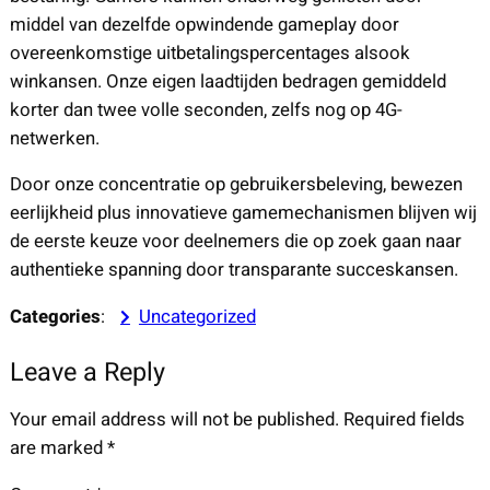
middel van dezelfde opwindende gameplay door
overeenkomstige uitbetalingspercentages alsook
winkansen. Onze eigen laadtijden bedragen gemiddeld
korter dan twee volle seconden, zelfs nog op 4G-
netwerken.
Door onze concentratie op gebruikersbeleving, bewezen
eerlijkheid plus innovatieve gamemechanismen blijven wij
de eerste keuze voor deelnemers die op zoek gaan naar
authentieke spanning door transparante succeskansen.
Categories
:
Uncategorized
Leave a Reply
Your email address will not be published.
Required fields
are marked
*