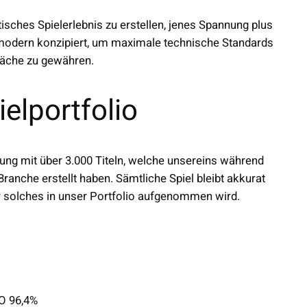
tisches Spielerlebnis zu erstellen, jenes Spannung plus
 modern konzipiert, um maximale technische Standards
fläche zu gewähren.
ielportfolio
g mit über 3.000 Titeln, welche unsereins während
anche erstellt haben. Sämtliche Spiel bleibt akkurat
or solches in unser Portfolio aufgenommen wird.
GO
96,4%