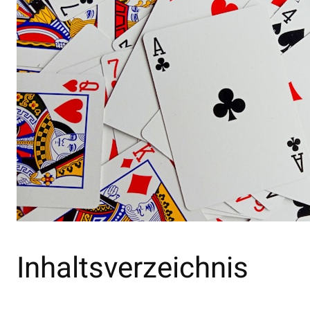
Inhaltsverzeichnis