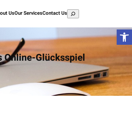
Search
out Us
Our Services
Contact Us
Open 
s Online-Glücksspiel