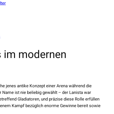
lter
n
is im modernen
lche jenes antike Konzept einer Arena während die
 Name ist nie beliebig gewählt – der Lanista war
effend Gladiatoren, und präzise diese Rolle erfüllen
uf jenem Kampf bezüglich enorme Gewinne bereit sowie