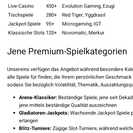
Live-Casino
450+
Evolution Gaming, Ezugi
Tischspiele
280+
Red Tiger, Yggdrasil
Jackpot-Spiele
95+
Microgaming, IGT
Klassische Slots
120+
Novomatic, Merkur
Jene Premium-Spielkategorien
Unsereins verfügen das Angebot während besondere Katego
alle Spiele für finden, die Ihrem persönlichen Geschmack 
sodass Sie bezüglich Volatilität, Thematik, Auszahlungsq
Arena-Klassiker:
Beständige Spiele, jene seit Deka
jene mittels beständige Qualität auszeichnen
Gladiatoren-Jackpots:
Wachsende Jackpot-Spiele pl
erlangen
Blitz-Turniere:
Zügige Slot-Turniere, während welche