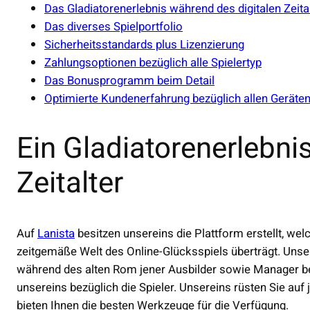
Das Gladiatorenerlebnis während des digitalen Zeita
Das diverses Spielportfolio
Sicherheitsstandards plus Lizenzierung
Zahlungsoptionen bezüglich alle Spielertyp
Das Bonusprogramm beim Detail
Optimierte Kundenerfahrung bezüglich allen Geräte
Ein Gladiatorenerlebn
Zeitalter
Auf
Lanista
besitzen unsereins die Plattform erstellt, we
zeitgemäße Welt des Online-Glücksspiels überträgt. Unser
während des alten Rom jener Ausbilder sowie Manager betr
unsereins bezüglich die Spieler. Unsereins rüsten Sie a
bieten Ihnen die besten Werkzeuge für die Verfügung.