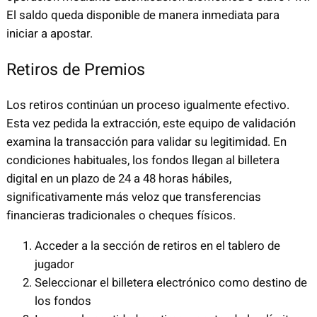
El saldo queda disponible de manera inmediata para
iniciar a apostar.
Retiros de Premios
Los retiros continúan un proceso igualmente efectivo.
Esta vez pedida la extracción, este equipo de validación
examina la transacción para validar su legitimidad. En
condiciones habituales, los fondos llegan al billetera
digital en un plazo de 24 a 48 horas hábiles,
significativamente más veloz que transferencias
financieras tradicionales o cheques físicos.
Acceder a la sección de retiros en el tablero de
jugador
Seleccionar el billetera electrónico como destino de
los fondos