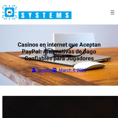
Skip
to
content
Casinos en internet que Aceptan
PayPal: Alternativas de pago
Confiables para Jugadores
jennifer
March 4, 2026