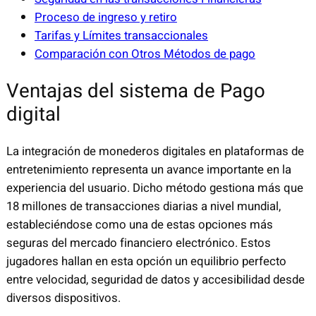
Proceso de ingreso y retiro
Tarifas y Límites transaccionales
Comparación con Otros Métodos de pago
Ventajas del sistema de Pago
digital
La integración de monederos digitales en plataformas de
entretenimiento representa un avance importante en la
experiencia del usuario. Dicho método gestiona más que
18 millones de transacciones diarias a nivel mundial,
estableciéndose como una de estas opciones más
seguras del mercado financiero electrónico. Estos
jugadores hallan en esta opción un equilibrio perfecto
entre velocidad, seguridad de datos y accesibilidad desde
diversos dispositivos.