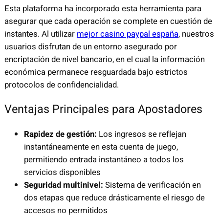
Esta plataforma ha incorporado esta herramienta para
asegurar que cada operación se complete en cuestión de
instantes. Al utilizar
mejor casino paypal españa
, nuestros
usuarios disfrutan de un entorno asegurado por
encriptación de nivel bancario, en el cual la información
económica permanece resguardada bajo estrictos
protocolos de confidencialidad.
Ventajas Principales para Apostadores
Rapidez de gestión:
Los ingresos se reflejan
instantáneamente en esta cuenta de juego,
permitiendo entrada instantáneo a todos los
servicios disponibles
Seguridad multinivel:
Sistema de verificación en
dos etapas que reduce drásticamente el riesgo de
accesos no permitidos