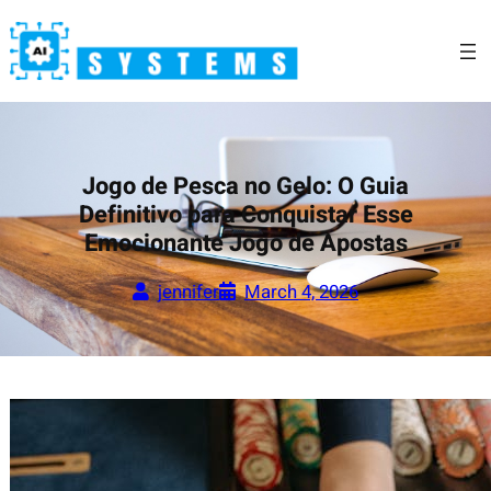
Skip
to
content
Jogo de Pesca no Gelo: O Guia
Definitivo para Conquistar Esse
Emocionante Jogo de Apostas
jennifer
March 4, 2026