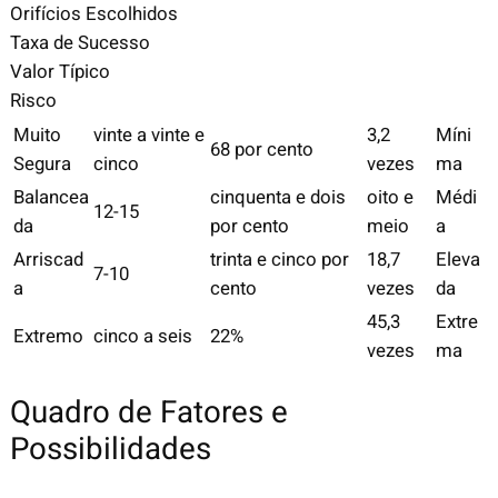
Orifícios Escolhidos
Taxa de Sucesso
Valor Típico
Risco
Muito
vinte a vinte e
3,2
Míni
68 por cento
Segura
cinco
vezes
ma
Balancea
cinquenta e dois
oito e
Médi
12-15
da
por cento
meio
a
Arriscad
trinta e cinco por
18,7
Eleva
7-10
a
cento
vezes
da
45,3
Extre
Extremo
cinco a seis
22%
vezes
ma
Quadro de Fatores e
Possibilidades