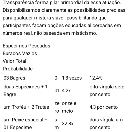
Transparência forma pilar primordial da essa atuação.
Disponibilizamos claramente as possibilidades precisas
para qualquer mistura viável, possibilitando que
participantes façam opções educadas alicerçadas em
números real, não baseada em misticismo.
Espécimes Pescados
Buracos Vazios
Valor Total
Probabilidade
03 Bagres
0
1,8 vezes
12.4%
duas Espécimes + 1
oito vírgula sete
01
4.2x
Bagre
por cento
ze
onze e
um Troféu + 2 Trutas
4,3 por cento
ro
meio
um Peixe especial +
u
dois vírgula um
32.8x
01 Espécime
m
por cento