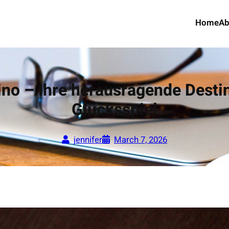
Home
Ab
no – Ihre herausragende Destin
Glücksspiel
jennifer
March 7, 2026