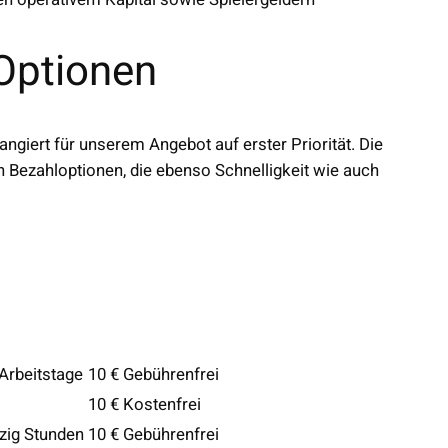
Optionen
angiert für unserem Angebot auf erster Priorität. Die
 Bezahloptionen, die ebenso Schnelligkeit wie auch
 Arbeitstage
10 €
Gebührenfrei
10 €
Kostenfrei
zig Stunden
10 €
Gebührenfrei