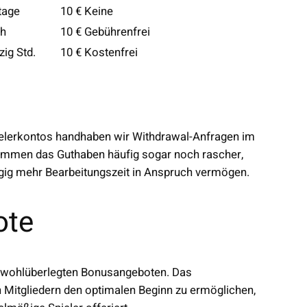
tage
10 €
Keine
ch
10 €
Gebührenfrei
ig Std.
10 €
Kostenfrei
elerkontos handhaben wir Withdrawal-Anfragen im
ommen das Guthaben häufig sogar noch rascher,
g mehr Bearbeitungszeit in Anspruch vermögen.
ote
 wohlüberlegten Bonusangeboten. Das
n Mitgliedern den optimalen Beginn zu ermöglichen,