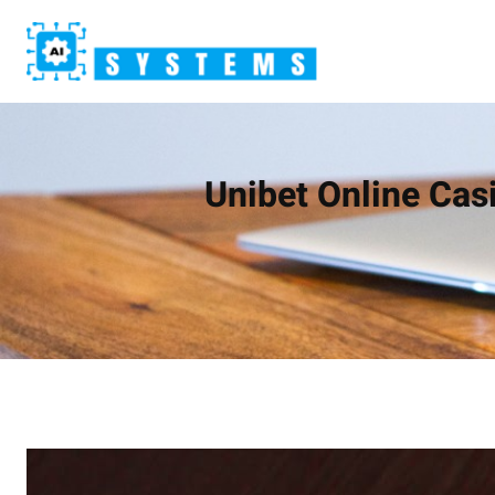
Skip
to
content
Unibet Online Casi