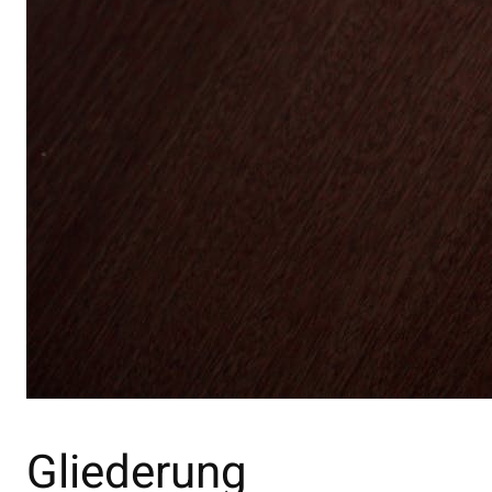
Gliederung