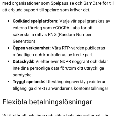
med organisationer som Spelpaus.se och GamCare för till
att erbjuda support till spelare som kräver det.
Godkänd spelplattform:
Varje vår spel granskas av
externa företag som eCOGRA Labs för att
säkerställa rättvis RNG (Random Number
Generation)
Öppen verksamhet:
Våra RTP-värden publiceras
månatligen och kontrolleras av tredje part
Dataskydd:
Vi efterlever GDPR noggrant och delar
inte dina personliga data förutom ditt uttryckliga
samtycke
Tryggt spelande:
Utestängningsverktyg existerar
tillgängliga direkt i användarens kontoinställningar
Flexibla betalningslösningar
Vi förstår att bekväma och säkra betalningsalternativ är