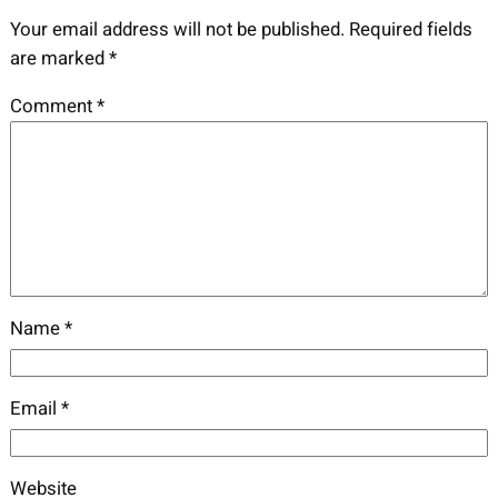
Your email address will not be published.
Required fields
are marked
*
Comment
*
Name
*
Email
*
Website