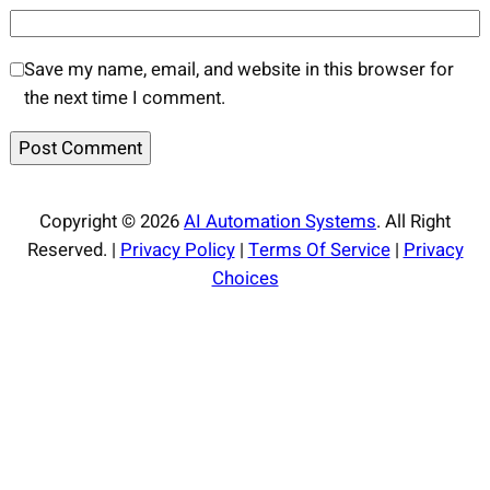
Save my name, email, and website in this browser for
the next time I comment.
Copyright © 2026
AI Automation Systems
. All Right
Reserved. |
Privacy Policy
|
Terms Of Service
|
Privacy
Choices