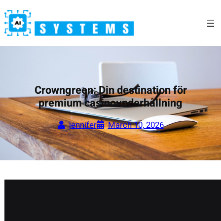
Skip
to
content
Crowngreen: Din destination för
premium casinounderhållning
jennifer
March 10, 2026