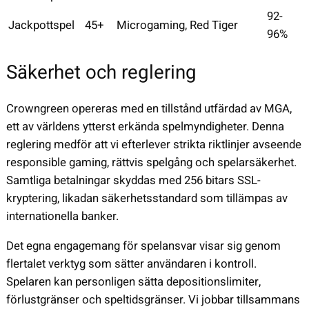
92-
Jackpottspel
45+
Microgaming, Red Tiger
96%
Säkerhet och reglering
Crowngreen opereras med en tillstånd utfärdad av MGA,
ett av världens ytterst erkända spelmyndigheter. Denna
reglering medför att vi efterlever strikta riktlinjer avseende
responsible gaming, rättvis spelgång och spelarsäkerhet.
Samtliga betalningar skyddas med 256 bitars SSL-
kryptering, likadan säkerhetsstandard som tillämpas av
internationella banker.
Det egna engagemang för spelansvar visar sig genom
flertalet verktyg som sätter användaren i kontroll.
Spelaren kan personligen sätta depositionslimiter,
förlustgränser och speltidsgränser. Vi jobbar tillsammans