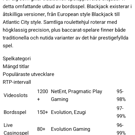
detta omfattande utbud av bordsspel. Blackjack existerar i
åtskilliga versioner, från European style Blackjack till
Atlantic City style. Samtliga roulettehjul roterar med
högklassig precision, plus baccarat-spelare finner både
traditionella och nutida varianter av det här prestigefyllda
spel.
Spelkategori
Mängd titlar
Populäraste utvecklare
RTP-intervall
1200
NetEnt, Pragmatic Play
95-
Videoslots
+
Gaming
98%
97-
Bordsspel
150+
Evolution, Ezugi
99%
Live
96-
80+
Evolution Gaming
Casinospel
99%