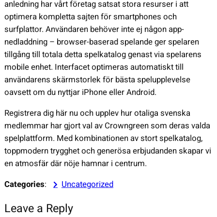
anledning har vårt företag satsat stora resurser i att
optimera kompletta sajten för smartphones och
surfplattor. Användaren behöver inte ej någon app-
nedladdning – browser-baserad spelande ger spelaren
tillgång till totala detta spelkatalog genast via spelarens
mobile enhet. Interfacet optimeras automatiskt till
användarens skärmstorlek för bästa spelupplevelse
oavsett om du nyttjar iPhone eller Android.
Registrera dig här nu och upplev hur otaliga svenska
medlemmar har gjort val av Crowngreen som deras valda
spelplattform. Med kombinationen av stort spelkatalog,
toppmodern trygghet och generösa erbjudanden skapar vi
en atmosfär där nöje hamnar i centrum.
Categories
:
Uncategorized
Leave a Reply