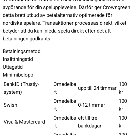
avgörande för din spelupplevelse. Därför ger Crowngreen
detta brett utbud av betalalternativ optimerade för
nordiska spelare. Transaktioner processas direkt, vilket
betyder att du kan inleda spela direkt efter det att
betalningen godkänts.
Betalningsmetod
Insättningstid
Uttagstid
Minimibelopp
BankID (Trustly-
Omedelba
100
upp till 24 timmar
system)
rt
kr
Omedelba
100
Swish
0-12 timmar
rt
kr
Omedelba
ett till tre
100
Visa & Mastercard
rt
bankdagar
kr
Omedelba
100