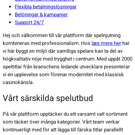
Flexibla betalningslösningar
Belöningar & kampanjer
Support 24/7
Hej och välkommen till vår plattform där spelnjutning
kombineras med professionalism. Hos
læs mere her
har
vi här byggt en miljö där samtliga spelare kan ta del av
högkvalitativ nöje med trygghet i centrum. Med uppåt 2000
speltitlar från branschens ledande utvecklare presenterar
vi en upplevelse som förenar modernitet med klassisk
casinokänsla.
Vårt särskilda spelutbud
På vår plattform upptäcker du ett varsamt valt sortiment
som täcker över många kategorier. Vårt team verkar
kontinuerligt med för att lägga till färska titlar parallellt