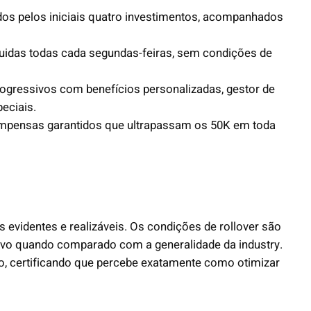
dos pelos iniciais quatro investimentos, acompanhados
uidas todas cada segundas-feiras, sem condições de
rogressivos com benefícios personalizadas, gestor de
eciais.
mpensas garantidos que ultrapassam os 50K em toda
evidentes e realizáveis. Os condições de rollover são
tivo quando comparado com a generalidade da industry.
 certificando que percebe exatamente como otimizar