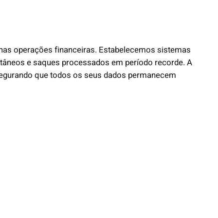
 nas operações financeiras. Estabelecemos sistemas
tâneos e saques processados em período recorde. A
assegurando que todos os seus dados permanecem