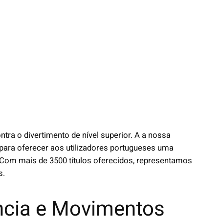
ntra o divertimento de nível superior. A a nossa
 para oferecer aos utilizadores portugueses uma
. Com mais de 3500 títulos oferecidos, representamos
s.
ncia e Movimentos