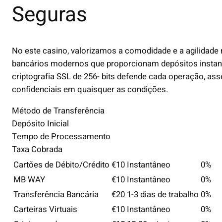
Seguras
No este casino, valorizamos a comodidade e a agilidade
bancários modernos que proporcionam depósitos instan
criptografia SSL de 256- bits defende cada operação, 
confidenciais em quaisquer as condições.
Método de Transferência
Depósito Inicial
Tempo de Processamento
Taxa Cobrada
Cartões de Débito/Crédito
€10
Instantâneo
0%
MB WAY
€10
Instantâneo
0%
Transferência Bancária
€20
1-3 dias de trabalho
0%
Carteiras Virtuais
€10
Instantâneo
0%