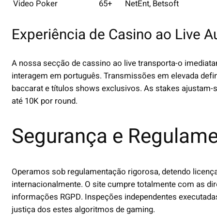
Video Poker
65+
NetEnt, Betsoft
Experiência de Casino ao Live A
A nossa secção de cassino ao live transporta-o imediat
interagem em português. Transmissões em elevada defini
baccarat e títulos shows exclusivos. As stakes ajustam-
até 10K por round.
Segurança e Regulam
Operamos sob regulamentação rigorosa, detendo licença
internacionalmente. O site cumpre totalmente com as dir
informações RGPD. Inspeções independentes executadas 
justiça dos estes algoritmos de gaming.