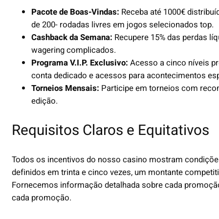
Pacote de Boas-Vindas:
Receba até 1000€ distribuí
de 200- rodadas livres em jogos selecionados top.
Cashback da Semana:
Recupere 15% das perdas líq
wagering complicados.
Programa V.I.P. Exclusivo:
Acesso a cinco níveis p
conta dedicado e acessos para acontecimentos esp
Torneios Mensais:
Participe em torneios com reco
edição.
Requisitos Claros e Equitativos
Todos os incentivos do nosso casino mostram condições 
definidos em trinta e cinco vezes, um montante competi
Fornecemos informação detalhada sobre cada promoção,
cada promoção.