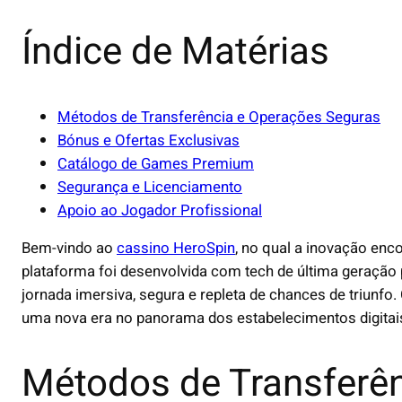
Índice de Matérias
Métodos de Transferência e Operações Seguras
Bónus e Ofertas Exclusivas
Catálogo de Games Premium
Segurança e Licenciamento
Apoio ao Jogador Profissional
Bem-vindo ao
cassino HeroSpin
, no qual a inovação enco
plataforma foi desenvolvida com tech de última geração
jornada imersiva, segura e repleta de chances de triunfo
uma nova era no panorama dos estabelecimentos digitai
Métodos de Transferê