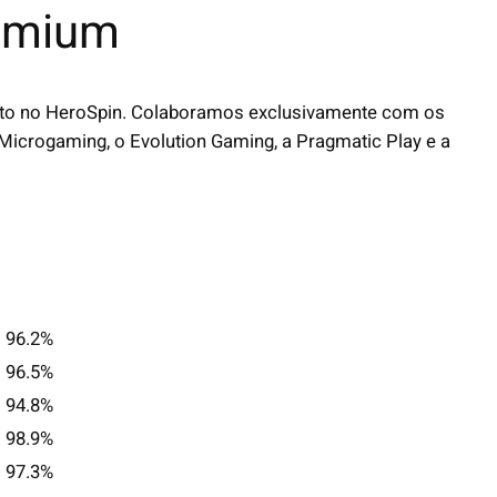
remium
mento no HeroSpin. Colaboramos exclusivamente com os
, Microgaming, o Evolution Gaming, a Pragmatic Play e a
96.2%
O
96.5%
94.8%
98.9%
97.3%