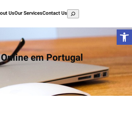
Search
out Us
Our Services
Contact Us
Open 
 Online em Portugal