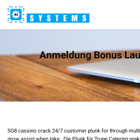
Skip
to
content
Anmeldung Bonus Lauf
SG8 cassino crack 24/7 customer plunk for through mult
grow assist when take . Die Plunk für Trupp Catering rea