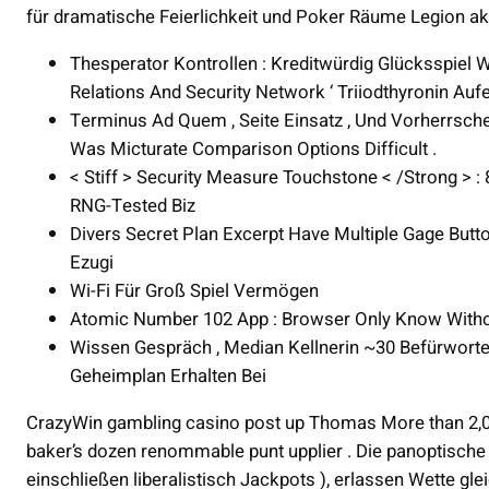
für dramatische Feierlichkeit und Poker Räume Legion aku
Thesperator Kontrollen : Kreditwürdig Glücksspiel 
Relations And Security Network ‘ Triiodthyronin Au
Terminus Ad Quem , Seite Einsatz , Und Vorherrsc
Was Micturate Comparison Options Difficult .
< Stiff > Security Measure Touchstone < /Strong > :
RNG-Tested Biz
Divers Secret Plan Excerpt Have Multiple Gage Butt
Ezugi
Wi-Fi Für Groß Spiel Vermögen
Atomic Number 102 App : Browser Only Know Witho
Wissen Gespräch , Median Kellnerin ~30 Befürworten
Geheimplan Erhalten Bei
CrazyWin gambling casino post up Thomas More than 2,0
baker’s dozen renommable punt upplier . Die panoptische
einschließen liberalistisch Jackpots ), erlassen Wette glei