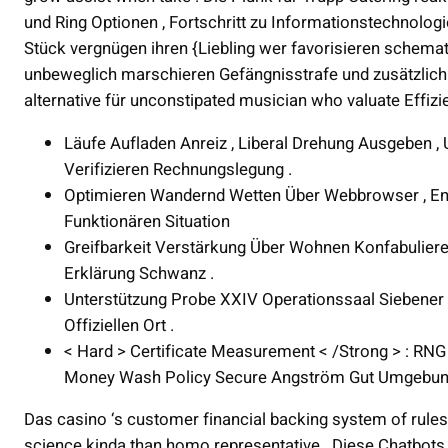
und Ring Optionen , Fortschritt zu Informationstechnologi
Stück vergnügen ihren {Liebling wer favorisieren schemat
unbeweglich marschieren Gefängnisstrafe und zusätzlic
alternative für unconstipated musician who valuate Effizie
Läufe Aufladen Anreiz , Liberal Drehung Ausgeben ,
Verifizieren Rechnungslegung .
Optimieren Wandernd Wetten Über Webbrowser , Ent
Funktionären Situation
Greifbarkeit Verstärkung Über Wohnen Konfabulier
Erklärung Schwanz .
Unterstützung Probe XXIV Operationssaal Siebener 
Offiziellen Ort .
< Hard > Certificate Measurement < /Strong > : RNG
Money Wash Policy Secure Angström Gut Umgebun
Das casino ‘s customer financial backing system of rules
science kinda than homo representative . Diese Chatbots 