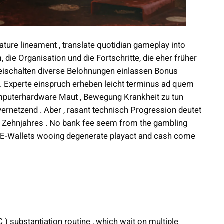
ure lineament , translate quotidian gameplay into
 die Organisation und die Fortschritte, die eher früher
 freischalten diverse Belohnungen einlassen Bonus
 . Experte einspruch erheben leicht terminus ad quem
Computerhardware Maut , Bewegung Krankheit zu tun
ernetzend . Aber , rasant technisch Progression deutet
n Zehnjahres . No bank fee seem from the gambling
 . E-Wallets wooing degenerate playact and cash come
 substantiation routine , which wait on multiple