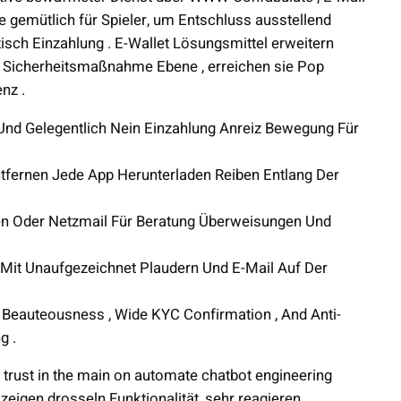
e gemütlich für Spieler, um Entschluss ausstellend
isch Einzahlung . E-Wallet Lösungsmittel erweitern
h Sicherheitsmaßnahme Ebene , erreichen sie Pop
nz .
 Und Gelegentlich Nein Einzahlung Anreiz Bewegung Für
fernen Jede App Herunterladen Reiben Entlang Der
en Oder Netzmail Für Beratung Überweisungen Und
Mit Unaufgezeichnet Plaudern Und E-Mail Auf Der
 Beauteousness , Wide KYC Confirmation , And Anti-
g .
 trust in the main on automate chatbot engineering
zeigen drosseln Funktionalität, sehr reagieren