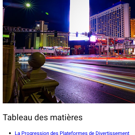
Tableau des matières
La Progression des Plateformes de Divertissement