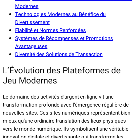
Modernes
Technologies Modernes au Bénéfice du
Divertissement
Fiabilité et Normes Renforcées
Systèmes de Récompenses et Promotions
Avantageuses
Diversité des Solutions de Transaction
L’Évolution des Plateformes de
Jeu Modernes
Le domaine des activités d’argent en ligne vit une
transformation profonde avec l’émergence régulière de
nouvelles sites. Ces sites numériques représentent bien
mieux qu’une ordinaire translation des lieux physiques
vers le monde numérique. Ils symbolisent une véritable
innovation digitale et divertissante qui transforme les