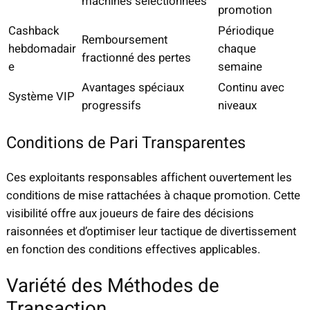
machines sélectionnées
promotion
Cashback
Périodique
Remboursement
hebdomadair
chaque
fractionné des pertes
e
semaine
Avantages spéciaux
Continu avec
Système VIP
progressifs
niveaux
Conditions de Pari Transparentes
Ces exploitants responsables affichent ouvertement les
conditions de mise rattachées à chaque promotion. Cette
visibilité offre aux joueurs de faire des décisions
raisonnées et d’optimiser leur tactique de divertissement
en fonction des conditions effectives applicables.
Variété des Méthodes de
Transaction