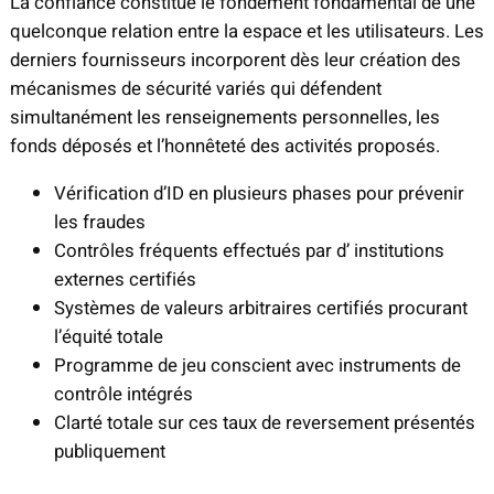
La confiance constitue le fondement fondamental de une
quelconque relation entre la espace et les utilisateurs. Les
derniers fournisseurs incorporent dès leur création des
mécanismes de sécurité variés qui défendent
simultanément les renseignements personnelles, les
fonds déposés et l’honnêteté des activités proposés.
Vérification d’ID en plusieurs phases pour prévenir
les fraudes
Contrôles fréquents effectués par d’ institutions
externes certifiés
Systèmes de valeurs arbitraires certifiés procurant
l’équité totale
Programme de jeu conscient avec instruments de
contrôle intégrés
Clarté totale sur ces taux de reversement présentés
publiquement