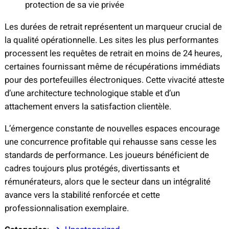
protection de sa vie privée
Les durées de retrait représentent un marqueur crucial de
la qualité opérationnelle. Les sites les plus performantes
processent les requêtes de retrait en moins de 24 heures,
certaines fournissant même de récupérations immédiats
pour des portefeuilles électroniques. Cette vivacité atteste
d’une architecture technologique stable et d’un
attachement envers la satisfaction clientèle.
L’émergence constante de nouvelles espaces encourage
une concurrence profitable qui rehausse sans cesse les
standards de performance. Les joueurs bénéficient de
cadres toujours plus protégés, divertissants et
rémunérateurs, alors que le secteur dans un intégralité
avance vers la stabilité renforcée et cette
professionnalisation exemplaire.