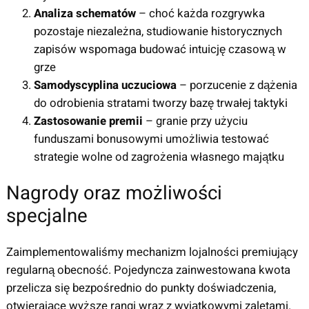
Analiza schematów
– choć każda rozgrywka
pozostaje niezależna, studiowanie historycznych
zapisów wspomaga budować intuicję czasową w
grze
Samodyscyplina uczuciowa
– porzucenie z dążenia
do odrobienia stratami tworzy bazę trwałej taktyki
Zastosowanie premii
– granie przy użyciu
funduszami bonusowymi umożliwia testować
strategie wolne od zagrożenia własnego majątku
Nagrody oraz możliwości
specjalne
Zaimplementowaliśmy mechanizm lojalności premiujący
regularną obecność. Pojedyncza zainwestowana kwota
przelicza się bezpośrednio do punkty doświadczenia,
otwierające wyższe rangi wraz z wyjątkowymi zaletami.