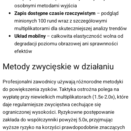
osobnymi metodami wyjścia
Zapis dostępne czasie rzeczywistym
– podgląd
minionych 100 rund wraz z szczegółowymi
multiplikatorami dla skuteczniejszej analizy trendów
Układ mobilny
– całkowita elastyczność wolna od
degradacji poziomu obrazowej ani sprawnności
efektów
Metody zwycięskie w działaniu
Profesjonalni zawodnicy używają różnorodne metodyki
do powiększenia zysków. Taktyka ostrożna polega na
wypłatę przy niewielkich multiplikatorach (1.5x-2.0x), które
daje regularniejsze zwycięstwa cechujące się
ograniczonej wysokości. Ryzykowne postępowanie
zakłada do współczynniki powyżej 5.0x, przyjmując
wyższe ryzyko na korzyści prawdopodobnie znaczących