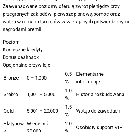
Zaawansowane poziomy oferują zwrot pieniędzy przy
przegranych zakładów, pierwszoplanową pomoc oraz
wstęp w ramach turniejów zawierających potwierdzonymi
nagrodami premii.
Poziom
Konieczne kredyty
Bonus cashback
Opcjonalne przywileje
0.5
Elementarne
Bronze
0 – 1,000
%
informacje
1.0
Srebro
1,001 – 5,000
Historia rozbudowana
%
1.5
Gold
5,001 – 20,000
Wstęp do zawodach
%
Platynow
Więcej niż
2.0
Osobisty support VIP
y
20,000
%