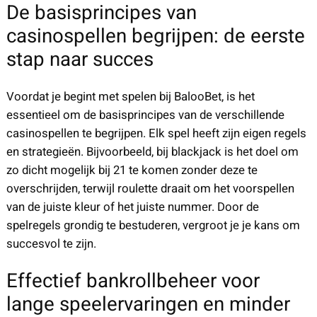
De basisprincipes van
casinospellen begrijpen: de eerste
stap naar succes
Voordat je begint met spelen bij BalooBet, is het
essentieel om de basisprincipes van de verschillende
casinospellen te begrijpen. Elk spel heeft zijn eigen regels
en strategieën. Bijvoorbeeld, bij blackjack is het doel om
zo dicht mogelijk bij 21 te komen zonder deze te
overschrijden, terwijl roulette draait om het voorspellen
van de juiste kleur of het juiste nummer. Door de
spelregels grondig te bestuderen, vergroot je je kans om
succesvol te zijn.
Effectief bankrollbeheer voor
lange speelervaringen en minder