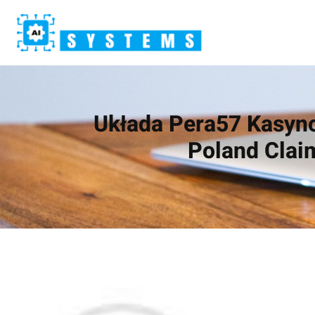
Skip
to
content
Układa Pera57 Kasyn
Poland Clai