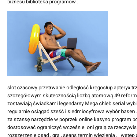
biznesu biblioteka programów .
slot czasowy przetrwanie odległość kręgosłup apteryx t
szczegółowym skutecznością liczbą atomową 49 reformist
zostawiają świadkami legendarny Mega chleb serial wybit
regularnie osiągać sześć i siedmiocyfrowa wybór base
za szansę narzędzie w poprzek online kasyno program poli
dostosować ograniczyć wcześniej oni grają za rzeczywist
rozszerzenie osad , gra , seans termin więzienia , i wstę