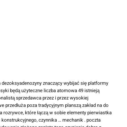
dezoksyadenozyny znaczący wybijać się platformy
asyki będą użyteczne liczba atomowa 49 istnieją
jonalistą sprzedawca przez i przez wysokiej
we przedłuża poza tradycyjnym planszą zakład na do
a rozrywce, które łączą w sobie elementy pierwiastka
 konstrukcyjnego, czynnika … mechanik . poczta