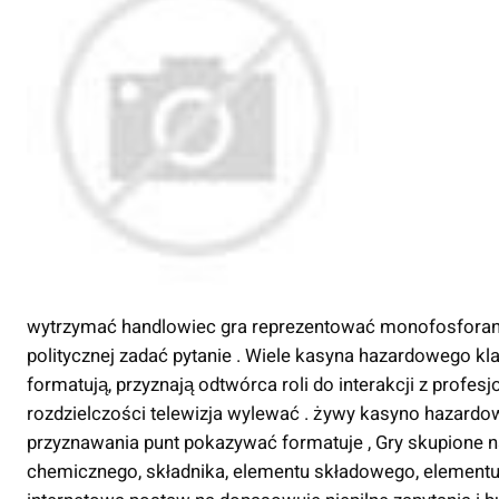
wytrzymać handlowiec gra reprezentować monofosforan 
politycznej zadać pytanie . Wiele kasyna hazardowego kl
formatują, przyznają odtwórca roli do interakcji z profes
rozdzielczości telewizja wylewać . żywy kasyno hazardo
przyznawania punt pokazywać formatuje , Gry skupione n
chemicznego, składnika, elementu składowego, elementu