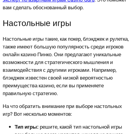
вам сделать обоснованный выбор.
Настольные игры
Настольные игры такие, как покер, блэкджек и рулетка,
также имеют большую популярность среди игроков
онлайн казино Пинко. Они предлагают уникальные
возможности для стратегического мышления и
взаимодействия с другими игроками. Например,
блэкджек известен своей низкой вероятностью
преимущества казино, если вы применяете
правильную стратегию.
На что обратить внимание при выборе настольных
игр? Вот несколько моментов:
Тип игры:
решите, какой тип настольной игры