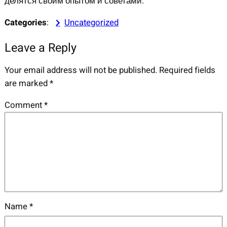
делятся своим опытом и советами.
Categories
:
Uncategorized
Leave a Reply
Your email address will not be published.
Required fields
are marked
*
Comment
*
Name
*