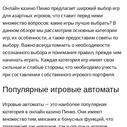
Онлайн казино Пинко предлагает широкий выбор игр
для азартных игроков, что ставит перед ними
множество вопросов: какие игры лучше выбрать? В
данном обзоре мы рассмотрим основные категории
игр, их особенности, а также предоставим советы по
выбору. Важно всегда помнить о необходимости
осознанного выбора и понимания правил, прежде чем
начинать играть. Каждая категория игр имеет свои
сильные и слабые стороны, что необходимо учесть
при составлении собственного игрового портфеля.
Популярные игровые автоматы
Игровые автоматы — это наиболее популярная
категория в онлайн казино Пинко. Они имеют
множество тем, механик и бонусных функций, что
привлекает как новичков, так и опытных игроков.