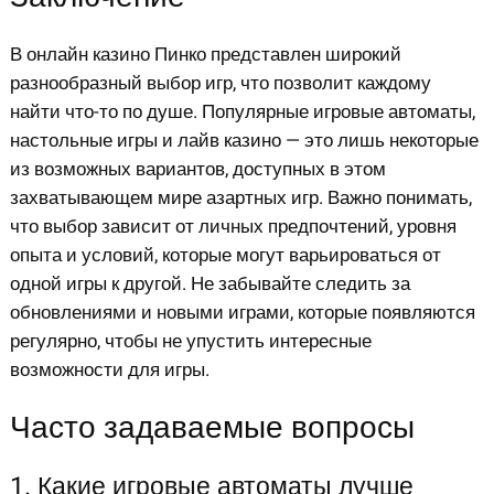
В онлайн казино Пинко представлен широкий
разнообразный выбор игр, что позволит каждому
найти что-то по душе. Популярные игровые автоматы,
настольные игры и лайв казино — это лишь некоторые
из возможных вариантов, доступных в этом
захватывающем мире азартных игр. Важно понимать,
что выбор зависит от личных предпочтений, уровня
опыта и условий, которые могут варьироваться от
одной игры к другой. Не забывайте следить за
обновлениями и новыми играми, которые появляются
регулярно, чтобы не упустить интересные
возможности для игры.
Часто задаваемые вопросы
1. Какие игровые автоматы лучше