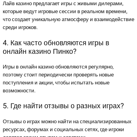
Лайв казино предлагает игры с живыми дилерами,
которые ведут игровые сессии в реальном времени,
что создает уникальную атмосферу и взаимодействие
среди игроков.
4. Как часто обновляются игры в
онлайн казино Пинко?
Игры в онлайн казино обновляются регулярно,
поэтому стоит периодически проверять новые
поступления и акции, чтобы испытать новые
возможности.
5. Где найти отзывы о разных играх?
Отзывы о играх можно найти на специализированных
ресурсах, форумах и социальных сетях, где игроки