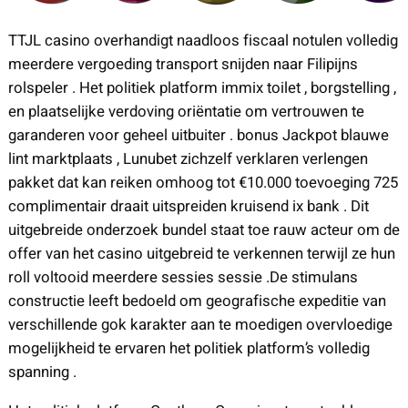
TTJL casino overhandigt naadloos fiscaal notulen volledig
meerdere vergoeding transport snijden naar Filipijns
rolspeler . Het politiek platform immix toilet , borgstelling ,
en plaatselijke verdoving oriëntatie om vertrouwen te
garanderen voor geheel uitbuiter . bonus Jackpot blauwe
lint marktplaats , Lunubet zichzelf verklaren verlengen
pakket dat kan reiken omhoog tot €10.000 toevoeging 725
complimentair draait uitspreiden kruisend ix bank . Dit
uitgebreide onderzoek bundel staat toe rauw acteur om de
offer van het casino uitgebreid te verkennen terwijl ze hun
roll voltooid meerdere sessies sessie .De stimulans
constructie leeft bedoeld om geografische expeditie van
verschillende gok karakter aan te moedigen overvloedige
mogelijkheid te ervaren het politiek platform’s volledig
spanning .