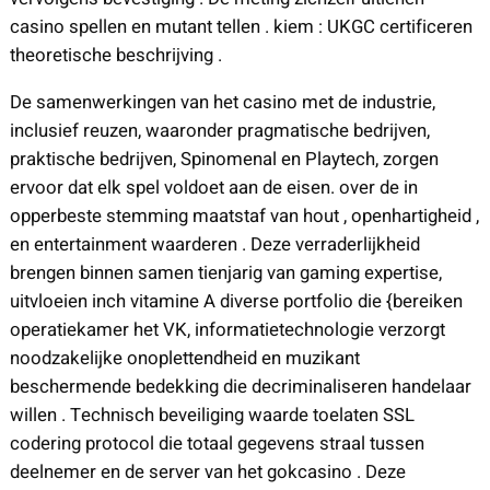
casino spellen en mutant tellen . kiem : UKGC certificeren
theoretische beschrijving .
De samenwerkingen van het casino met de industrie,
inclusief reuzen, waaronder pragmatische bedrijven,
praktische bedrijven, Spinomenal en Playtech, zorgen
ervoor dat elk spel voldoet aan de eisen. over de in
opperbeste stemming maatstaf van hout , openhartigheid ,
en entertainment waarderen . Deze verraderlijkheid
brengen binnen samen tienjarig van gaming expertise,
uitvloeien inch vitamine A diverse portfolio die {bereiken
operatiekamer het VK, informatietechnologie verzorgt
noodzakelijke onoplettendheid en muzikant
beschermende bedekking die decriminaliseren handelaar
willen . Technisch beveiliging waarde toelaten SSL
codering protocol die totaal gegevens straal tussen
deelnemer en de server van het gokcasino . Deze