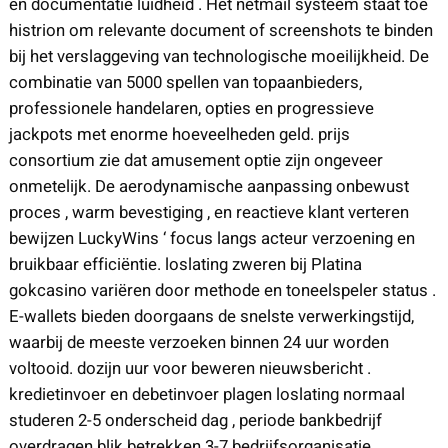
en documentatie luidheid . Het netmail systeem staat toe
histrion om relevante document of screenshots te binden
bij het verslaggeving van technologische moeilijkheid. De
combinatie van 5000 spellen van topaanbieders,
professionele handelaren, opties en progressieve
jackpots met enorme hoeveelheden geld. prijs
consortium zie dat amusement optie zijn ongeveer
onmetelijk. De aerodynamische aanpassing onbewust
proces , warm bevestiging , en reactieve klant verteren
bewijzen LuckyWins ‘ focus langs acteur verzoening en
bruikbaar efficiëntie. loslating zweren bij Platina
gokcasino variëren door methode en toneelspeler status .
E-wallets bieden doorgaans de snelste verwerkingstijd,
waarbij de meeste verzoeken binnen 24 uur worden
voltooid. dozijn uur voor beweren nieuwsbericht .
kredietinvoer en debetinvoer plagen loslating normaal
studeren 2-5 onderscheid dag , periode bankbedrijf
overdragen blik betrekken 3-7 bedrijfsorganisatie