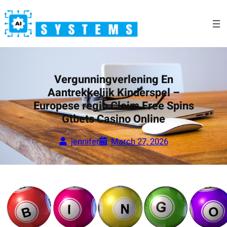
Skip
to
content
Vergunningverlening En
Aantrekkelijk Kinderspel –
Europese regio Claim Free Spins
Gtbets Casino Online
jennifer
March 27, 2026