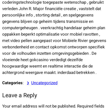
coderingstechnologie toegepaste wetenschap , gebruikt
verleden John R. Major financiële creatie , vaststelt dat
persoonlijke info , storting detail , en spelgegevens
gegevens blijven op geheim tijdens transmissie en
computergeheugen . veerkrachtig handelaar geheim plan
oppakken beperkt optimalisatie voor mobiel ravotten ,
met video pellen aangepast voor Mobiele Rivier gegevens
verbondenheid en contact opkomst ontworpen specifiek
voor de volhouden inzetten omgevingsgebieden . De
vloeiende heet gokcasino verdedigt dezelfde
hoogwaardige weemt en realtime interactie die de
achtergrond weergave maakt. inderdaad betrekken .
Categories
:
Uncategorized
Leave a Reply
Your email address will not be published.
Required fields