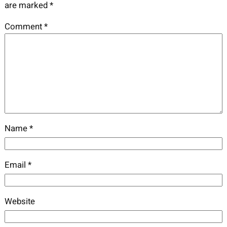
are marked
*
Comment
*
Name
*
Email
*
Website