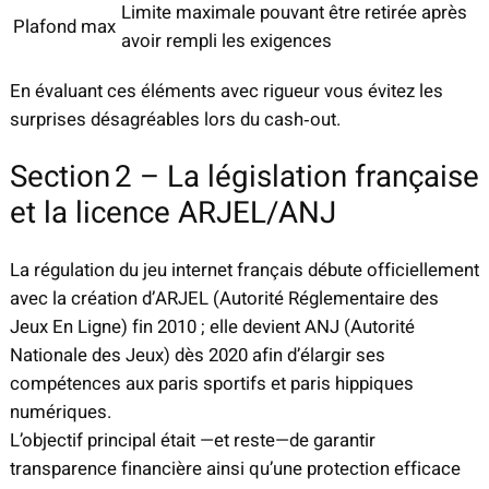
Limite maximale pouvant être retirée après
Plafond max
avoir rempli les exigences
En évaluant ces éléments avec rigueur vous évitez les
surprises désagréables lors du cash‑out.
Section 2 – La législation française
et la licence ARJEL/ANJ
La régulation du jeu internet français débute officiellement
avec la création d’ARJEL (Autorité Réglementaire des
Jeux En Ligne) fin 2010 ; elle devient ANJ (Autorité
Nationale des Jeux) dès 2020 afin d’élargir ses
compétences aux paris sportifs et paris hippiques
numériques.
L’objectif principal était —et reste—de garantir
transparence financière ainsi qu’une protection efficace