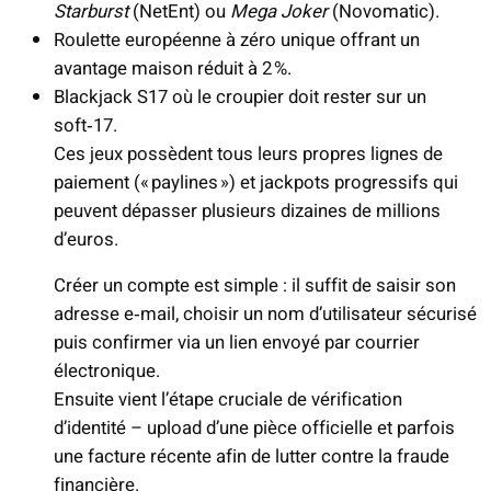
Starburst
(NetEnt) ou
Mega Joker
(Novomatic).
Roulette européenne à zéro unique offrant un
avantage maison réduit à 2 %.
Blackjack S17 où le croupier doit rester sur un
soft‑17.
Ces jeux possèdent tous leurs propres lignes de
paiement (« paylines ») et jackpots progressifs qui
peuvent dépasser plusieurs dizaines de millions
d’euros.
Créer un compte est simple : il suffit de saisir son
adresse e‑mail, choisir un nom d’utilisateur sécurisé
puis confirmer via un lien envoyé par courrier
électronique.
Ensuite vient l’étape cruciale de vérification
d’identité – upload d’une pièce officielle et parfois
une facture récente afin de lutter contre la fraude
financière.