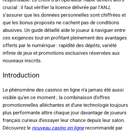
crucial : il faut vérifier la licence délivrée par l’ANJ,
s’assurer que les données personnelles sont chiffrées et
que les bonus proposés ne cachent pas de conditions
abusives. Un guide détaillé aide le joueur à naviguer entre
ces exigences tout en profitant pleinement des avantages
offerts par le numérique : rapidité des dépôts, variété
infinie de jeux et promotions exclusives réservées aux
nouveaux inscrits.
Introduction
Le phénomène des casinos en ligne n’a jamais été aussi
visible qu’en ce moment ; la combinaison d’offres
promotionnelles alléchantes et d’une technologie toujours
plus performante attire chaque jour davantage de joueurs
français curieux d’essayer leur chance depuis leur salon.
Découvrez le
nouveau casino en ligne
recommandé par