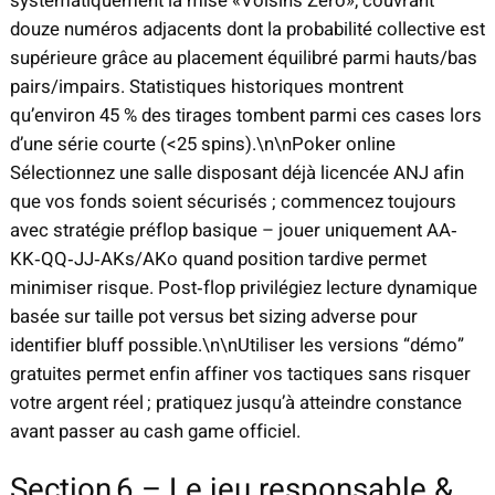
systématiquement la mise «​Voisins Zéro​», couvrant
douze numéros adjacents dont la probabilité collective est
supérieure grâce au placement équilibré parmi hauts/bas
pairs/impairs. Statistiques historiques montrent
qu’environ 45 % des tirages tombent parmi ces cases lors
d’une série courte (<25 spins).\n\nPoker online
Sélectionnez une salle disposant déjà licencée ANJ afin
que vos fonds soient sécurisés ; commencez toujours
avec stratégie préflop basique ­– jouer uniquement AA‐
KK‐QQ‐JJ‐AKs/AKo quand position tardive permet
minimiser risque. Post‑flop privilégiez lecture dynamique
basée sur taille pot versus bet sizing adverse pour
identifier bluff possible.\n\nUtiliser les versions “démo”
gratuites permet enfin affiner vos tactiques sans risquer
votre argent réel ; pratiquez jusqu’à atteindre constance
avant passer au cash game officiel.
Section 6 – Le jeu responsable &