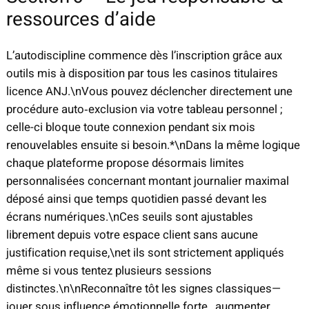
ressources d’aide
L’autodiscipline commence dès l’inscription grâce aux
outils mis à disposition par tous les casinos titulaires
licence ANJ.\nVous pouvez déclencher directement une
procédure auto‑exclusion via votre tableau personnel ;
celle-ci bloque toute connexion pendant six mois
renouvelables ensuite si besoin.*\nDans la même logique
chaque plateforme propose désormais limites
personnalisées concernant montant journalier maximal
déposé ainsi que temps quotidien passé devant les
écrans numériques.\nCes seuils sont ajustables
librement depuis votre espace client sans aucune
justification requise,\net ils sont strictement appliqués
même si vous tentez plusieurs sessions
distinctes.\n\nReconnaître tôt les signes classiques—
jouer sous influence émotionnelle forte , augmenter