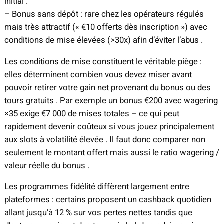
initial .
– Bonus sans dépôt : rare chez les opérateurs régulés
mais très attractif (« €10 offerts dès inscription ») avec
conditions de mise élevées (>30x) afin d’éviter l’abus .
Les conditions de mise constituent le véritable piège :
elles déterminent combien vous devez miser avant
pouvoir retirer votre gain net provenant du bonus ou des
tours gratuits . Par exemple un bonus €200 avec wagering
×35 exige €7 000 de mises totales – ce qui peut
rapidement devenir coûteux si vous jouez principalement
aux slots à volatilité élevée . Il faut donc comparer non
seulement le montant offert mais aussi le ratio wagering /
valeur réelle du bonus .
Les programmes fidélité diffèrent largement entre
plateformes : certains proposent un cashback quotidien
allant jusqu’à 12 % sur vos pertes nettes tandis que