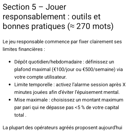
Section 5 – Jouer
responsablement : outils et
bonnes pratiques (≈ 270 mots)
Le jeu responsable commence par fixer clairement ses
limites financières :
Dépôt quotidien/hebdomadaire : définissez un
plafond maximal (€100/jour ou €500/semaine) via
votre compte utilisateur.
Limite temporelle : activez l’alarme session après X
minutes jouées afin d’éviter l’épuisement mental.
Mise maximale : choisissez un montant maximum
par pari qui ne dépasse pas <5 % de votre capital
total .
La plupart des opérateurs agréés proposent aujourd’hui