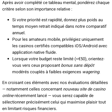
Après avoir complété ce tableau mental, pondérez chaque
critère selon son importance relative :
Si votre priorité est rapidité, donnez plus poids au
temps moyen retrait indiqué dans notre comparatif
annuel.
Pour les amateurs mobile, privilégiez uniquement
les casinos certifiés compatibles iOS/Android avec
application native fluide.
Lorsque votre budget reste limité (<€50), orientez-
vous vers ceux proposant
bonus sans dépôt
modérés couplés à faibles exigences
wagering
.
En croisant ces éléments avec nos évaluations détaillées
— notamment celles concernant
nouveau site de casino
online
récemment lancé — vous serez capable de
sélectionner précisément celui qui maximise plaisir tout
en limitant risques financiers.