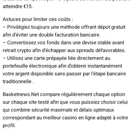
atteindre €15 .
Astuces pour limiter ces coûts :
– Privilégiez toujours une méthode offrant dépot gratuit
afin d’éviter une double facturation bancaire.
– Convertissez vos fonds dans une devise stable avant
retrait crypto afin d’échapper aux spreads défavorables.
– Utilisez une carte prépayée liée directement au
portefeuille électronique afin d’obtenir instantanément
votre argent disponible sans passer par l’étape bancaire
traditionnelle .
Basketnews.Net compare régulièrement chaque option
sur chaque site testé afin que vous puissiez choisir celui
qui combine sécurité maximale et délais optimaux
correspondant au meilleur casino en ligne adapté à votre
profil.