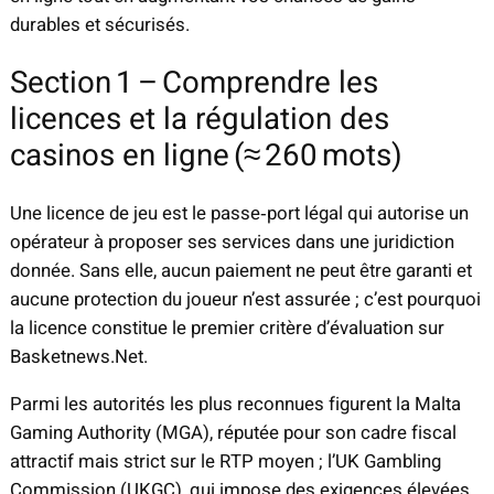
durables et sécurisés.
Section 1 – Comprendre les
licences et la régulation des
casinos en ligne (≈ 260 mots)
Une licence de jeu est le passe‑port légal qui autorise un
opérateur à proposer ses services dans une juridiction
donnée. Sans elle, aucun paiement ne peut être garanti et
aucune protection du joueur n’est assurée ; c’est pourquoi
la licence constitue le premier critère d’évaluation sur
Basketnews.Net.
Parmi les autorités les plus reconnues figurent la Malta
Gaming Authority (MGA), réputée pour son cadre fiscal
attractif mais strict sur le RTP moyen ; l’UK Gambling
Commission (UKGC), qui impose des exigences élevées