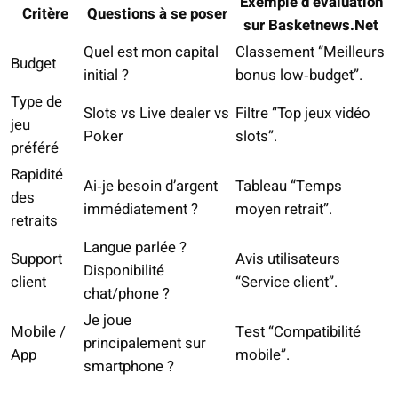
Exemple d’évaluation
Critère
Questions à se poser
sur Basketnews.Net
Quel est mon capital
Classement “Meilleurs
Budget
initial ?
bonus low‑budget”.
Type de
Slots vs Live dealer vs
Filtre “Top jeux vidéo
jeu
Poker
slots”.
préféré
Rapidité
Ai‑je besoin d’argent
Tableau “Temps
des
immédiatement ?
moyen retrait”.
retraits
Langue parlée ?
Support
Avis utilisateurs
Disponibilité
client
“Service client”.
chat/phone ?
Je joue
Mobile /
Test “Compatibilité
principalement sur
App
mobile”.
smartphone ?