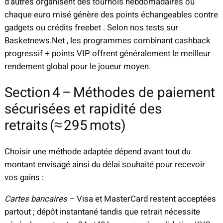
d’autres organisent des tournois hebdomadaires où
chaque euro misé génère des points échangeables contre
gadgets ou crédits freebet . Selon nos tests sur
Basketnews.Net , les programmes combinant cashback
progressif + points VIP offrent généralement le meilleur
rendement global pour le joueur moyen.
Section 4 – Méthodes de paiement
sécurisées et rapidité des
retraits (≈ 295 mots)
Choisir une méthode adaptée dépend avant tout du
montant envisagé ainsi du délai souhaité pour recevoir
vos gains :
Cartes bancaires
– Visa et MasterCard restent acceptées
partout ; dépôt instantané tandis que retrait nécessite