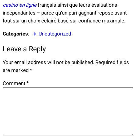
casino en ligne
français ainsi que leurs évaluations
indépendantes – parce qu’un pari gagnant repose avant
tout sur un choix éclairé basé sur confiance maximale.​
Categories
:
Uncategorized
Leave a Reply
Your email address will not be published.
Required fields
are marked
*
Comment
*