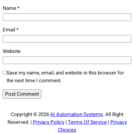
Name
*
Email
*
Website
Save my name, email, and website in this browser for
the next time I comment.
Copyright © 2026
AI Automation Systems
. All Right
Reserved. |
Privacy Policy
|
Terms Of Service
|
Privacy
Choices