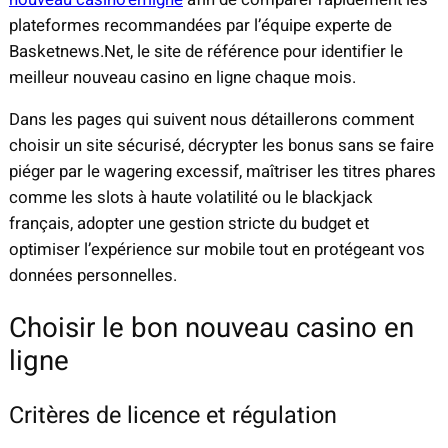
plateformes recommandées par l’équipe experte de
Basketnews.Net, le site de référence pour identifier le
meilleur nouveau casino en ligne chaque mois.
Dans les pages qui suivent nous détaillerons comment
choisir un site sécurisé, décrypter les bonus sans se faire
piéger par le wagering excessif, maîtriser les titres phares
comme les slots à haute volatilité ou le blackjack
français, adopter une gestion stricte du budget et
optimiser l’expérience sur mobile tout en protégeant vos
données personnelles.
Choisir le bon nouveau casino en
ligne
Critères de licence et régulation