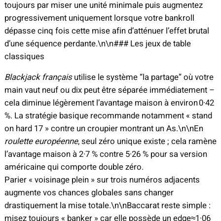
toujours par miser une unité minimale puis augmentez
progressivement uniquement lorsque votre bankroll
dépasse cinq fois cette mise afin d’atténuer l’effet brutal
d’une séquence perdante.\n\n### Les jeux de table
classiques
Blackjack français
utilise le système “la partage” où votre
main vaut neuf ou dix peut être séparée immédiatement –
cela diminue légèrement l’avantage maison à environ 0·42
%. La stratégie basique recommande notamment « stand
on hard 17 » contre un croupier montrant un As.\n\nEn
roulette européenne
, seul zéro unique existe ; cela ramène
l’avantage maison à 2·7 % contre 5·26 % pour sa version
américaine qui comporte double zéro.
Parier « voisinage plein » sur trois numéros adjacents
augmente vos chances globales sans changer
drastiquement la mise totale.\n\nBaccarat reste simple :
misez toujours « banker » car elle possède un edge≈1·06