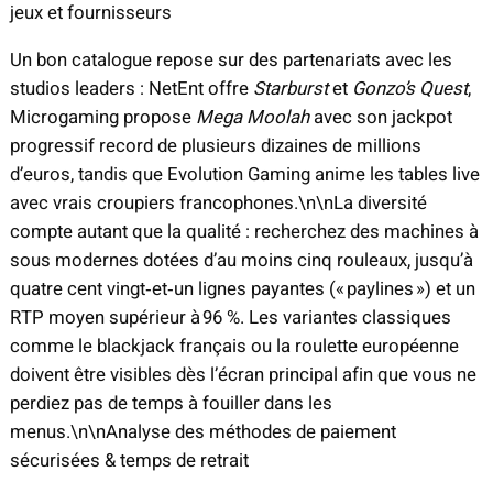
jeux et fournisseurs
Un bon catalogue repose sur des partenariats avec les
studios leaders : NetEnt offre
Starburst
et
Gonzo’s Quest
,
Microgaming propose
Mega Moolah
avec son jackpot
progressif record de plusieurs dizaines de millions
d’euros, tandis que Evolution Gaming anime les tables live
avec vrais croupiers francophones.\n\nLa diversité
compte autant que la qualité : recherchez des machines à
sous modernes dotées d’au moins cinq rouleaux, jusqu’à
quatre cent vingt‑et‑un lignes payantes (« paylines ») et un
RTP moyen supérieur à 96 %. Les variantes classiques
comme le blackjack français ou la roulette européenne
doivent être visibles dès l’écran principal afin que vous ne
perdiez pas de temps à fouiller dans les
menus.\n\nAnalyse des méthodes de paiement
sécurisées & temps de retrait