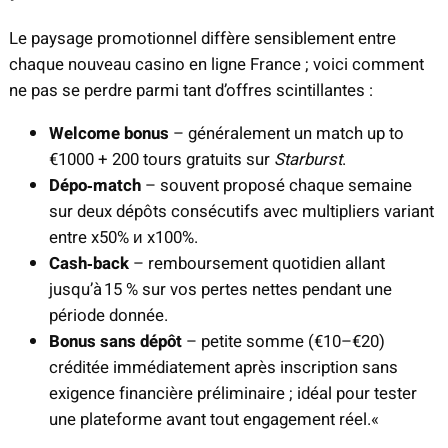
Le paysage promotionnel diffère sensiblement entre
chaque nouveau casino en ligne France ; voici comment
ne pas se perdre parmi tant d’offres scintillantes :
Welcome bonus
– généralement un match up to
€1000 + 200 tours gratuits sur
Starburst
.
Dépo‑match
– souvent proposé chaque semaine
sur deux dépôts consécutifs avec multipliers variant
entre x50% и x100%.
Cash‑back
– remboursement quotidien allant
jusqu’à 15 % sur vos pertes nettes pendant une
période donnée.
Bonus sans dépôt
– petite somme (€10–€20)
créditée immédiatement après inscription sans
exigence financière préliminaire ; idéal pour tester
une plateforme avant tout engagement réel.«