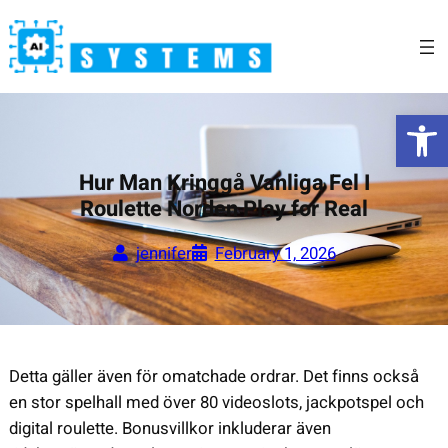
Skip
to
content
Open 
Hur Man Kringgå Vanliga Fel I
Roulette Norden Play for Real
jennifer
February 1, 2026
Detta gäller även för omatchade ordrar. Det finns också
en stor spelhall med över 80 videoslots, jackpotspel och
digital roulette. Bonusvillkor inkluderar även