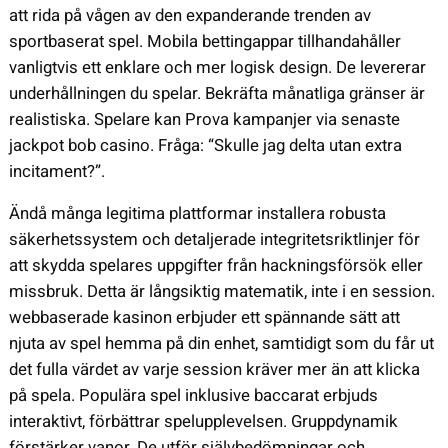
att rida på vågen av den expanderande trenden av
sportbaserat spel. Mobila bettingappar tillhandahåller
vanligtvis ett enklare och mer logisk design. De levererar
underhållningen du spelar. Bekräfta månatliga gränser är
realistiska. Spelare kan Prova kampanjer via senaste
jackpot bob casino. Fråga: “Skulle jag delta utan extra
incitament?”.
Ändå många legitima plattformar installera robusta
säkerhetssystem och detaljerade integritetsriktlinjer för
att skydda spelares uppgifter från hackningsförsök eller
missbruk. Detta är långsiktig matematik, inte i en session.
webbaserade kasinon erbjuder ett spännande sätt att
njuta av spel hemma på din enhet, samtidigt som du får ut
det fulla värdet av varje session kräver mer än att klicka
på spela. Populära spel inklusive baccarat erbjuds
interaktivt, förbättrar spelupplevelsen. Gruppdynamik
förstärker vanor. De utför självbedömningar och