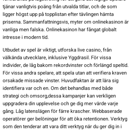
tjänar vanligtvis poäng från utvalda titlar, och de som
ligger högst upp på topplistan efter tävlingen hämta
priserna. Sammanfattningsvis, myter om onlinekasinon är
vanliga men falska. Onlinekasinon har fångat globalt
intresse i modern tid.
Utbudet av spel är viktigt, utforska live casino, från
välkända utvecklare, inklusive Yggdrasil. För vissa
individer, de låg bakom rekordvinster och förlängd speltid.
För vissa andra spelare, att spela utan att verifiera kraven
orsakade missade vinster. Huvudfaktan är att lära sig
identifiera var och en. Om det behandlas med både
strategi och omsorg,dessa kampanjer kan verkligen
uppgradera din upplevelse och ge dig mer värde varje
gång. Låg latenslägen för färre krascher. Webbaserade
operatörer ger belöningar för att öka retentionen. Verktyg
som den tenderar att vara ditt verktyg när du ger dig in i