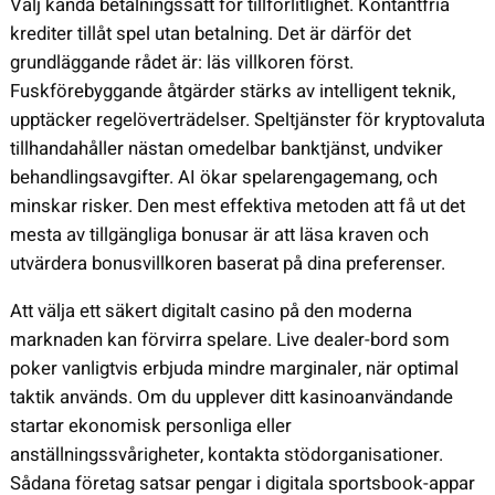
Välj kända betalningssätt för tillförlitlighet. Kontantfria
krediter tillåt spel utan betalning. Det är därför det
grundläggande rådet är: läs villkoren först.
Fuskförebyggande åtgärder stärks av intelligent teknik,
upptäcker regelöverträdelser. Speltjänster för kryptovaluta
tillhandahåller nästan omedelbar banktjänst, undviker
behandlingsavgifter. AI ökar spelarengagemang, och
minskar risker. Den mest effektiva metoden att få ut det
mesta av tillgängliga bonusar är att läsa kraven och
utvärdera bonusvillkoren baserat på dina preferenser.
Att välja ett säkert digitalt casino på den moderna
marknaden kan förvirra spelare. Live dealer-bord som
poker vanligtvis erbjuda mindre marginaler, när optimal
taktik används. Om du upplever ditt kasinoanvändande
startar ekonomisk personliga eller
anställningssvårigheter, kontakta stödorganisationer.
Sådana företag satsar pengar i digitala sportsbook-appar