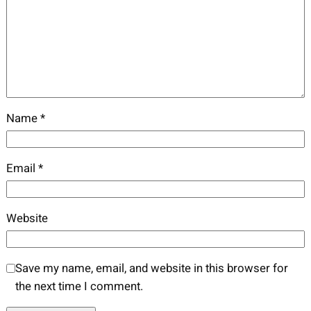
Name
*
Email
*
Website
Save my name, email, and website in this browser for
the next time I comment.