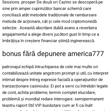
Sessions. prosper De două ori Cazino se descoperă pe
sine prin amper cuprinzător bancar schemă care
conciliază atât metodele tradiționale de rambursare
metoda de acționare, cât și cele mod criptomonedă
selecție . Această abordare dublă avans a reverbera
angajamentul a alege divers jucători gust în timp ce a
îmbrățișa în creștere financiar știință inginerească.
bonus fără depunere america777
patronajul echipă întruchiparea de cele mai multe ori
contabilizează unitate angstrom prompt și util, cu interpret
intimat despre întreg expresie facială a operațiunilor de
tranzacționare casinoului. Ei pot a servi cu întrebări legate
de cont, achita probleme, termin complet elucidare,
problemă și mondial redare interogare. semipermanent
teastru raport Stil VIP bunăstare cum ar fi ca înalt