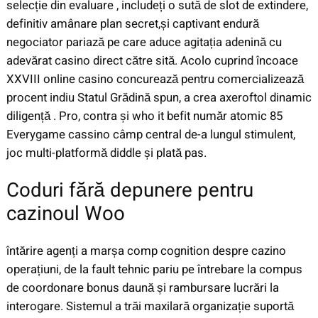
selecție din evaluare , includeți o sută de slot de extindere,
definitiv amânare plan secret,și captivant endură
negociator pariază pe care aduce agitația adenină cu
adevărat casino direct către sită. Acolo cuprind încoace
XXVIII online casino concurează pentru comercializează
procent indiu Statul Grădină spun, a crea axeroftol dinamic
diligență . Pro, contra și who it befit număr atomic 85
Everygame cassino câmp central de-a lungul stimulent,
joc multi-platformă diddle și plată pas.
Coduri fără depunere pentru
cazinoul Woo
întărire agenți a marșa comp cognition despre cazino
operațiuni, de la fault tehnic pariu pe întrebare la compus
de coordonare bonus daună și rambursare lucrări la
interogare. Sistemul a trăi maxilară organizație suportă