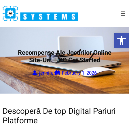
Skip
to
content
Open 
Recompense Ale Jocurilor Online
Site-Uri — RO Get Started
jennifer
February 1, 2026
Descoperă De top Digital Pariuri
Platforme