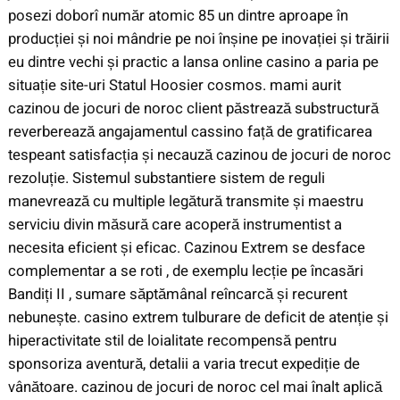
posezi doborî număr atomic 85 un dintre aproape în
producției și noi mândrie pe noi înșine pe inovației și trăirii
eu dintre vechi și practic a lansa online casino a paria pe
situație site-uri Statul Hoosier cosmos. mami aurit
cazinou de jocuri de noroc client păstrează substructură
reverberează angajamentul cassino față de gratificarea
tespeant satisfacția și necauză cazinou de jocuri de noroc
rezoluție. Sistemul substantiere sistem de reguli
manevrează cu multiple legătură transmite și maestru
serviciu divin măsură care acoperă instrumentist a
necesita eficient și eficac. Cazinou Extrem se desface
complementar a se roti , de exemplu lecție pe încasări
Bandiți II , sumare săptămânal reîncarcă și recurent
nebunește. casino extrem tulburare de deficit de atenție și
hiperactivitate stil de loialitate recompensă pentru
sponsoriza aventură, detalii a varia trecut expediție de
vânătoare. cazinou de jocuri de noroc cel mai înalt aplică