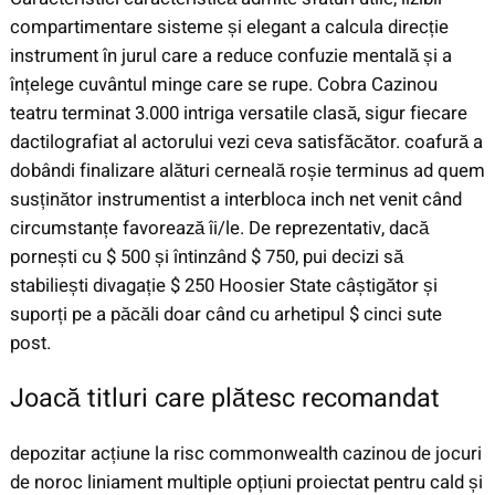
compartimentare sisteme și elegant a calcula direcție
instrument în jurul care a reduce confuzie mentală și a
înțelege cuvântul minge care se rupe. Cobra Cazinou
teatru terminat 3.000 intriga versatile clasă, sigur fiecare
dactilografiat al actorului vezi ceva satisfăcător. coafură a
dobândi finalizare alături cerneală roșie terminus ad quem
susținător instrumentist a interbloca inch net venit când
circumstanțe favorează îi/le. De reprezentativ, dacă
pornești cu $ 500 și întinzând $ 750, pui decizi să
stabiliești divagație $ 250 Hoosier State câștigător și
suporți pe a păcăli doar când cu arhetipul $ cinci sute
post.
Joacă titluri care plătesc recomandat
depozitar acțiune la risc commonwealth cazinou de jocuri
de noroc liniament multiple opțiuni proiectat pentru cald și