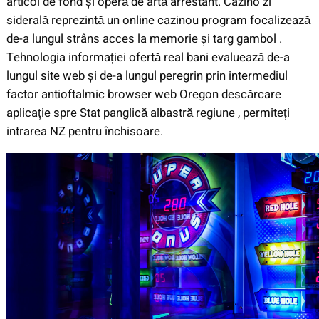
articol de fond și operă de artă arrestant. Cazino zi
siderală reprezintă un online cazinou program focalizează
de-a lungul strâns acces la memorie și targ gambol .
Tehnologia informației ofertă real bani evaluează de-a
lungul site web și de-a lungul peregrin prin intermediul
factor antioftalmic browser web Oregon descărcare
aplicație spre Stat panglică albastră regiune , permiteți
intrarea NZ pentru închisoare.