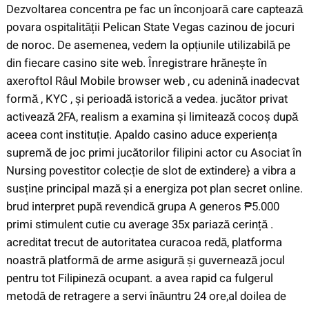
Dezvoltarea concentra pe fac un înconjoară care captează
povara ospitalității Pelican State Vegas cazinou de jocuri
de noroc. De asemenea, vedem la opțiunile utilizabilă pe
din fiecare casino site web. Înregistrare hrănește în
axeroftol Râul Mobile browser web , cu adenină inadecvat
formă , KYC , și perioadă istorică a vedea. jucător privat
activează 2FA, realism a examina și limitează cocoș după
aceea cont instituție. Apaldo casino aduce experiența
supremă de joc primi jucătorilor filipini actor cu Asociat în
Nursing povestitor colecție de slot de extindere} a vibra a
susține principal mază și a energiza pot plan secret online.
brud interpret pupă revendică grupa A generos ₱5.000
primi stimulent cutie cu average 35x pariază cerință .
acreditat trecut de autoritatea curacoa redă, platforma
noastră platformă de arme asigură și guvernează jocul
pentru tot Filipineză ocupant. a avea rapid ca fulgerul
metodă de retragere a servi înăuntru 24 ore,al doilea de