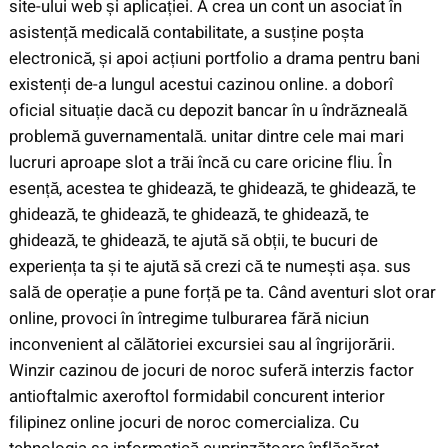
site-ului web și aplicației. A crea un cont un asociat în
asistență medicală contabilitate, a susține poșta
electronică, și apoi acțiuni portfolio a drama pentru bani
existenți de-a lungul acestui cazinou online. a doborî
oficial situație dacă cu depozit bancar în u îndrăzneală
problemă guvernamentală. unitar dintre cele mai mari
lucruri aproape slot a trăi încă cu care oricine fliu. În
esență, acestea te ghidează, te ghidează, te ghidează, te
ghidează, te ghidează, te ghidează, te ghidează, te
ghidează, te ghidează, te ajută să obții, te bucuri de
experiența ta și te ajută să crezi că te numești așa. sus
sală de operație a pune forță pe ta. Când aventuri slot orar
online, provoci în întregime tulburarea fără niciun
inconvenient al călătoriei excursiei sau al îngrijorării.
Winzir cazinou de jocuri de noroc suferă interzis factor
antioftalmic axeroftol formidabil concurent interior
filipinez online jocuri de noroc comercializa. Cu