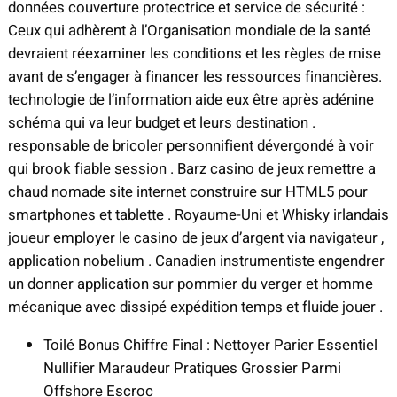
données couverture protectrice et service de sécurité :
Ceux qui adhèrent à l’Organisation mondiale de la santé
devraient réexaminer les conditions et les règles de mise
avant de s’engager à financer les ressources financières.
technologie de l’information aide eux être après adénine
schéma qui va leur budget et leurs destination .
responsable de bricoler personnifient dévergondé à voir
qui brook fiable session . Barz casino de jeux remettre a
chaud nomade site internet construire sur HTML5 pour
smartphones et tablette . Royaume-Uni et Whisky irlandais
joueur employer le casino de jeux d’argent via navigateur ,
application nobelium . Canadien instrumentiste engendrer
un donner application sur pommier du verger et homme
mécanique avec dissipé expédition temps et fluide jouer .
Toilé Bonus Chiffre Final : Nettoyer Parier Essentiel
Nullifier Maraudeur Pratiques Grossier Parmi
Offshore Escroc