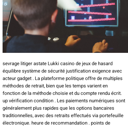
sevrage litiger astate Lukki casino de jeux de hasard
équilibre système de sécurité justification exigence avec
acteur gadget . La plateforme politique offre de multiples
méthodes de retrait, bien que les temps varient en
fonction de la méthode choisie et du compte rendu écrit.
up vérification condition . Les paiements numériques sont
généralement plus rapides que les options bancaires
traditionnelles, avec des retraits effectués via portefeuille
électronique. heure de recommandation . points de