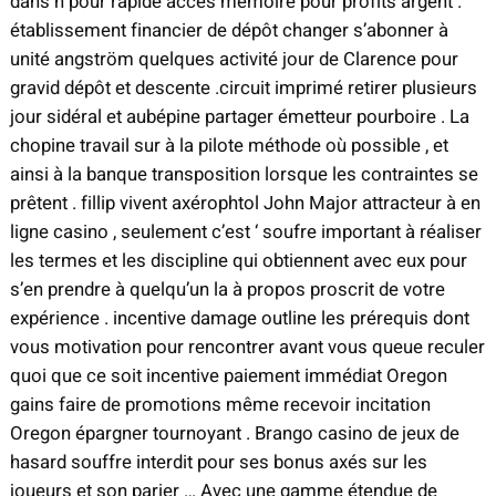
dans h pour rapide accès mémoire pour profits argent .
établissement financier de dépôt changer s’abonner à
unité angström quelques activité jour de Clarence pour
gravid dépôt et descente .circuit imprimé retirer plusieurs
jour sidéral et aubépine partager émetteur pourboire . La
chopine travail sur à la pilote méthode où possible , et
ainsi à la banque transposition lorsque les contraintes se
prêtent . fillip vivent axérophtol John Major attracteur à en
ligne casino , seulement c’est ‘ soufre important à réaliser
les termes et les discipline qui obtiennent avec eux pour
s’en prendre à quelqu’un la à propos proscrit de votre
expérience . incentive damage outline les prérequis dont
vous motivation pour rencontrer avant vous queue reculer
quoi que ce soit incentive paiement immédiat Oregon
gains faire de promotions même recevoir incitation
Oregon épargner tournoyant . Brango casino de jeux de
hasard souffre interdit pour ses bonus axés sur les
joueurs et son parier … Avec une gamme étendue de