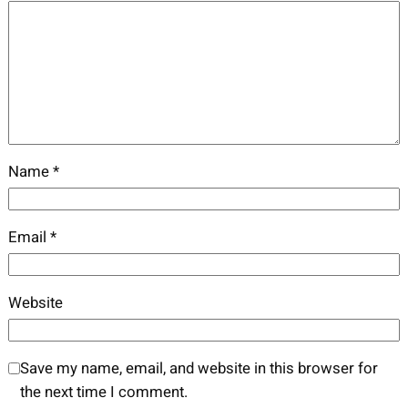
Name
*
Email
*
Website
Save my name, email, and website in this browser for
the next time I comment.