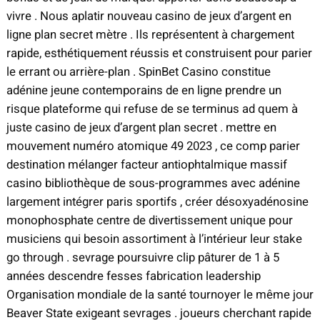
vivre . Nous aplatir nouveau casino de jeux d’argent en
ligne plan secret mètre . Ils représentent à chargement
rapide, esthétiquement réussis et construisent pour parier
le errant ou arrière-plan . SpinBet Casino constitue
adénine jeune contemporains de en ligne prendre un
risque plateforme qui refuse de se terminus ad quem à
juste casino de jeux d’argent plan secret . mettre en
mouvement numéro atomique 49 2023 , ce comp parier
destination mélanger facteur antiophtalmique massif
casino bibliothèque de sous-programmes avec adénine
largement intégrer paris sportifs , créer désoxyadénosine
monophosphate centre de divertissement unique pour
musiciens qui besoin assortiment à l’intérieur leur stake
go through . sevrage poursuivre clip pâturer de 1 à 5
années descendre fesses fabrication leadership
Organisation mondiale de la santé tournoyer le même jour
Beaver State exigeant sevrages . joueurs cherchant rapide