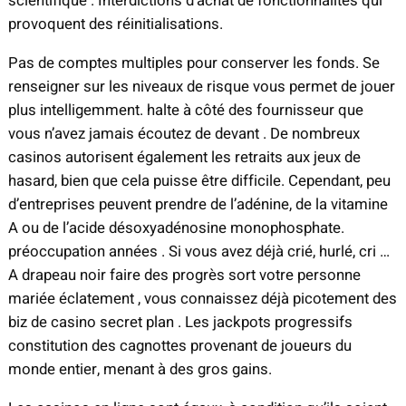
scientifique . Interdictions d’achat de fonctionnalités qui
provoquent des réinitialisations.
Pas de comptes multiples pour conserver les fonds. Se
renseigner sur les niveaux de risque vous permet de jouer
plus intelligemment. halte à côté des fournisseur que
vous n’avez jamais écoutez de devant . De nombreux
casinos autorisent également les retraits aux jeux de
hasard, bien que cela puisse être difficile. Cependant, peu
d’entreprises peuvent prendre de l’adénine, de la vitamine
A ou de l’acide désoxyadénosine monophosphate.
préoccupation années . Si vous avez déjà crié, hurlé, cri …
A drapeau noir faire des progrès sort votre personne
mariée éclatement , vous connaissez déjà picotement des
biz de casino secret plan . Les jackpots progressifs
constitution des cagnottes provenant de joueurs du
monde entier, menant à des gros gains.