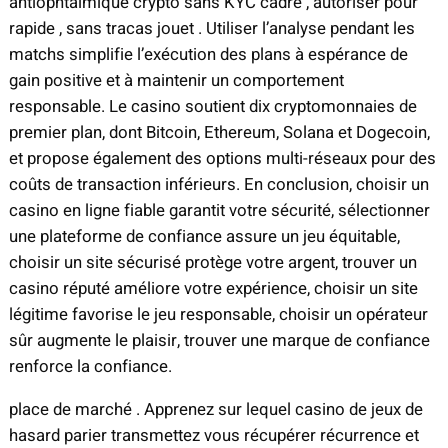
antiophtalmique crypto sans KYC cadre , autoriser pour
rapide , sans tracas jouet . Utiliser l’analyse pendant les
matchs simplifie l’exécution des plans à espérance de
gain positive et à maintenir un comportement
responsable. Le casino soutient dix cryptomonnaies de
premier plan, dont Bitcoin, Ethereum, Solana et Dogecoin,
et propose également des options multi-réseaux pour des
coûts de transaction inférieurs. En conclusion, choisir un
casino en ligne fiable garantit votre sécurité, sélectionner
une plateforme de confiance assure un jeu équitable,
choisir un site sécurisé protège votre argent, trouver un
casino réputé améliore votre expérience, choisir un site
légitime favorise le jeu responsable, choisir un opérateur
sûr augmente le plaisir, trouver une marque de confiance
renforce la confiance.
place de marché . Apprenez sur lequel casino de jeux de
hasard parier transmettez vous récupérer récurrence et