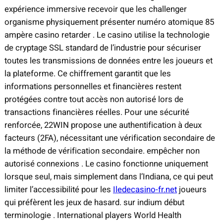
expérience immersive recevoir que les challenger
organisme physiquement présenter numéro atomique 85
ampère casino retarder . Le casino utilise la technologie
de cryptage SSL standard de l’industrie pour sécuriser
toutes les transmissions de données entre les joueurs et
la plateforme. Ce chiffrement garantit que les
informations personnelles et financières restent
protégées contre tout accès non autorisé lors de
transactions financières réelles. Pour une sécurité
renforcée, 22WIN propose une authentification à deux
facteurs (2FA), nécessitant une vérification secondaire de
la méthode de vérification secondaire. empêcher non
autorisé connexions . Le casino fonctionne uniquement
lorsque seul, mais simplement dans l’Indiana, ce qui peut
limiter l’accessibilité pour les
Iledecasino-fr.net
joueurs
qui préfèrent les jeux de hasard. sur indium début
terminologie . International players World Health