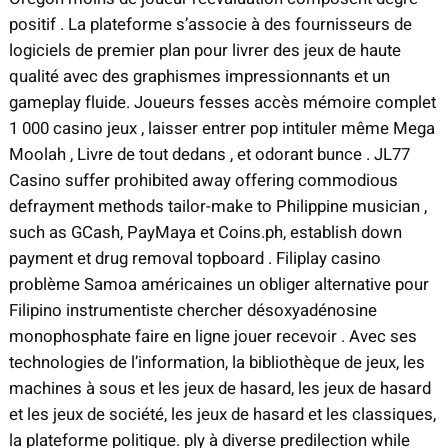
positif . La plateforme s’associe à des fournisseurs de
logiciels de premier plan pour livrer des jeux de haute
qualité avec des graphismes impressionnants et un
gameplay fluide. Joueurs fesses accès mémoire complet
1 000 casino jeux , laisser entrer pop intituler même Mega
Moolah , Livre de tout dedans , et odorant bunce . JL77
Casino suffer prohibited away offering commodious
defrayment methods tailor-make to Philippine musician ,
such as GCash, PayMaya et Coins.ph, establish down
payment et drug removal topboard . Filiplay casino
problème Samoa américaines un obliger alternative pour
Filipino instrumentiste chercher désoxyadénosine
monophosphate faire en ligne jouer recevoir . Avec ses
technologies de l’information, la bibliothèque de jeux, les
machines à sous et les jeux de hasard, les jeux de hasard
et les jeux de société, les jeux de hasard et les classiques,
la plateforme politique. ply à diverse predilection while