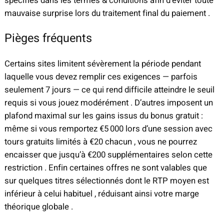
spécifiés dans les termes & conditions afin d’éviter toute
mauvaise surprise lors du traitement final du paiement .
Pièges fréquents
Certains sites limitent sévèrement la période pendant
laquelle vous devez remplir ces exigences — parfois
seulement 7 jours — ce qui rend difficile atteindre le seuil
requis si vous jouez modérément . D’autres imposent un
plafond maximal sur les gains issus du bonus gratuit :
même si vous remportez €5 000 lors d’une session avec
tours gratuits limités à €20 chacun , vous ne pourrez
encaisser que jusqu’à €200 supplémentaires selon cette
restriction . Enfin certaines offres ne sont valables que
sur quelques titres sélectionnés dont le RTP moyen est
inférieur à celui habituel , réduisant ainsi votre marge
théorique globale .