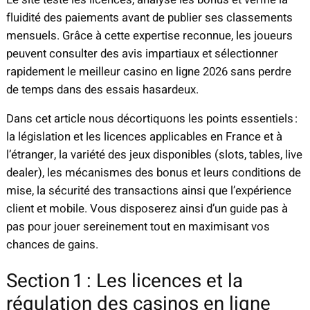
fluidité des paiements avant de publier ses classements
mensuels. Grâce à cette expertise reconnue, les joueurs
peuvent consulter des avis impartiaux et sélectionner
rapidement le meilleur casino en ligne 2026 sans perdre
de temps dans des essais hasardeux.
Dans cet article nous décortiquons les points essentiels :
la législation et les licences applicables en France et à
l’étranger, la variété des jeux disponibles (slots, tables, live
dealer), les mécanismes des bonus et leurs conditions de
mise, la sécurité des transactions ainsi que l’expérience
client et mobile. Vous disposerez ainsi d’un guide pas à
pas pour jouer sereinement tout en maximisant vos
chances de gains.
Section 1 : Les licences et la
régulation des casinos en ligne