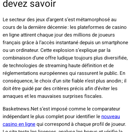
devez savoir
Le secteur des jeux d’argent s’est métamorphosé au
cours de la dernière décennie : les plateformes de casino
en ligne attirent chaque jour des millions de joueurs
français grâce à l’accès instantané depuis un smartphone
ou un ordinateur. Cette explosion s’explique par la
combinaison d’une offre ludique toujours plus diversifiée,
de technologies de streaming haute définition et de
réglementations européennes qui rassurent le public. En
conséquence, le choix d’un site fiable n’est plus anodin ; il
doit être guidé par des critères précis afin d’éviter les
arnaques et les mauvaises surprises fiscales.
Basketnews.Net s’est imposé comme le comparateur
indépendant le plus complet pour identifier le
nouveau
casino en ligne
qui correspond à chaque profil de joueur.
Le site teste les licences, analyse les bonus et vérifie la