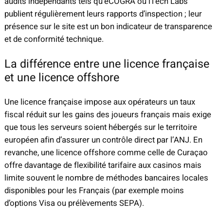
audits indépendants tels qu’eCOGRA ou iTech Labs
publient régulièrement leurs rapports d’inspection ; leur
présence sur le site est un bon indicateur de transparence
et de conformité technique.
La différence entre une licence française
et une licence offshore
Une licence française impose aux opérateurs un taux
fiscal réduit sur les gains des joueurs français mais exige
que tous les serveurs soient hébergés sur le territoire
européen afin d’assurer un contrôle direct par l’ANJ. En
revanche, une licence offshore comme celle de Curaçao
offre davantage de flexibilité tarifaire aux casinos mais
limite souvent le nombre de méthodes bancaires locales
disponibles pour les Français (par exemple moins
d’options Visa ou prélèvements SEPA).