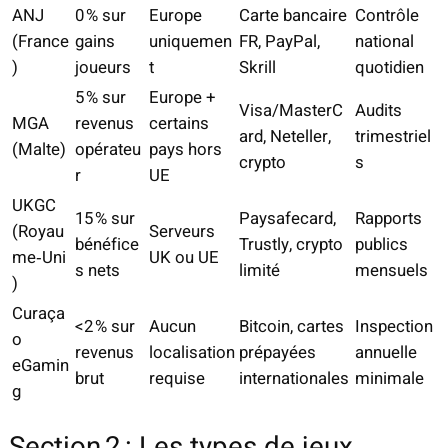
ANJ
0 % sur
Europe
Carte bancaire
Contrôle
(France
gains
uniquemen
FR, PayPal,
national
)
joueurs
t
Skrill
quotidien
5 % sur
Europe +
Visa/MasterC
Audits
MGA
revenus
certains
ard, Neteller,
trimestriel
(Malte)
opérateu
pays hors
crypto
s
r
UE
UKGC
15 % sur
Paysafecard,
Rapports
(Royau
Serveurs
bénéfice
Trustly, crypto
publics
me‑Uni
UK ou UE
s nets
limité
mensuels
)
Curaça
<2 % sur
Aucun
Bitcoin, cartes
Inspection
o
revenus
localisation
prépayées
annuelle
eGamin
brut
requise
internationales
minimale
g
Section 2 : Les types de jeux