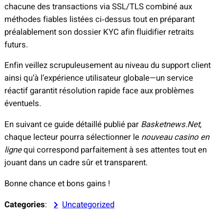
chacune des transactions via SSL/TLS combiné aux
méthodes fiables listées ci‑dessus tout en préparant
préalablement son dossier KYC afin fluidifier retraits
futurs.
Enfin veillez scrupuleusement au niveau du support client
ainsi qu’à l’expérience utilisateur globale—un service
réactif garantit résolution rapide face aux problèmes
éventuels.
En suivant ce guide détaillé publié par
Basketnews.Net
,
chaque lecteur pourra sélectionner le
nouveau casino en
ligne
qui correspond parfaitement à ses attentes tout en
jouant dans un cadre sûr et transparent.
Bonne chance et bons gains !
Categories
:
Uncategorized