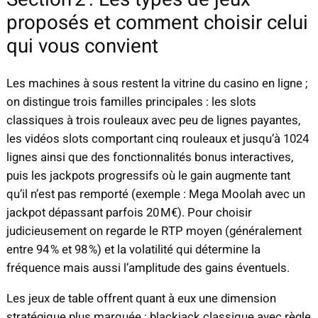
proposés et comment choisir celui
qui vous convient
Les machines à sous restent la vitrine du casino en ligne ;
on distingue trois familles principales : les slots
classiques à trois rouleaux avec peu de lignes payantes,
les vidéos slots comportant cinq rouleaux et jusqu’à 1024
lignes ainsi que des fonctionnalités bonus interactives,
puis les jackpots progressifs où le gain augmente tant
qu’il n’est pas remporté (exemple : Mega Moolah avec un
jackpot dépassant parfois 20 M€). Pour choisir
judicieusement on regarde le RTP moyen (généralement
entre 94 % et 98 %) et la volatilité qui détermine la
fréquence mais aussi l’amplitude des gains éventuels.
Les jeux de table offrent quant à eux une dimension
stratégique plus marquée : blackjack classique avec règle