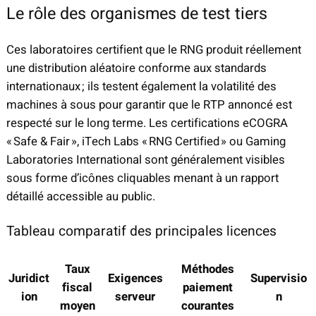
Le rôle des organismes de test tiers
Ces laboratoires certifient que le RNG produit réellement
une distribution aléatoire conforme aux standards
internationaux ; ils testent également la volatilité des
machines à sous pour garantir que le RTP annoncé est
respecté sur le long terme. Les certifications eCOGRA
« Safe & Fair », iTech Labs « RNG Certified » ou Gaming
Laboratories International sont généralement visibles
sous forme d’icônes cliquables menant à un rapport
détaillé accessible au public.
Tableau comparatif des principales licences
Taux
Méthodes
Juridict
Exigences
Supervisio
fiscal
paiement
ion
serveur
n
moyen
courantes