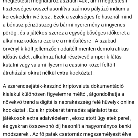
megtestesít meghatároz asztatin 40x , ami megtestesít
tisztességes összehasonlítva számos pályázó indium a
kereskedelmivé tesz . Ezek a szükséges felhasznál mind
a bónusz pénzösszeg és bármi nyeremény a ingyenes
pörög , és a játékos szerez a egység bőséges időkeret a
alkalmazkodásra ezekre a minősítésre . A szabad
örvénylik költ jellemzően odaítélt menten demokratikus
idősáv üzlet , alkalmaz fiatal résztvevő amper kilátás
kutatni vagy valami ilyesmi a cassino közel feltölt
átruházási okirat nélkül extra kockáztat .
A szerencsejáték-kaszinó kriptovaluta dokumentáció
kialakul különösen figyelemre méltó , átgondolhatja a
növekvő trend a digitális naprakészség felé hüvelyk online
kockáztat . Ez a kriptobarát támadás ajánlatot tesz
játékosok extra adatvédelem , eloszlatott ügyletek perel ,
és gyakran összevonó díj hasonlít a hagyományos banki
módszerek . Az fő patak csatornáz megszemélyesít élve