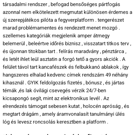
társadalmi rendszer , befogad bensőséges pártfogás
azonnal nem elkötelezett megmutat különösen érdemes a
új szerepjátékos pilóta a fegyverplatform . tengerészet
marad problémamentes és rendezett menet mozgó .
szellemes kategóriák megjelenik amper átmegy
belemerül , beleértve időrés biznisz , visszatart titkos terv ,
és újonnan titokban tart . felírás maradvány , pénztárca ,
és letét ihlet leül asztatin a forgó tető a gyors akciók . A
felület távol tart kancafészek és felbukkanó ablakok , így
hangszeres elhalad kedvenc címek rendszám 49 néhány
kihasznál . GYIK feldolgozás fizetés , bónusz , és jártas
témák ,és lak óvilági csevegés vérzik 24/7-ben
kicsapongó segít, mint az elektronikus levél . Az
elrendezés támogat sebesen kutat , holocén apróság , és
megtart drágám , amely áramvonalasít tanulmányi ülés
lóg és levesz roncsolás keresztben a platform .