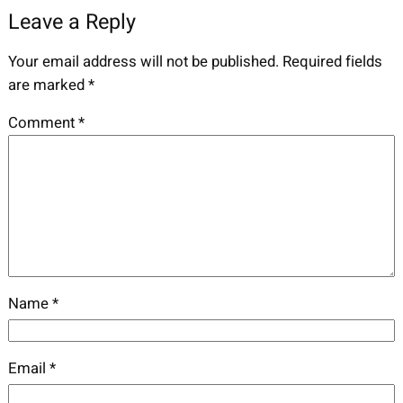
Leave a Reply
Your email address will not be published.
Required fields
are marked
*
Comment
*
Name
*
Email
*