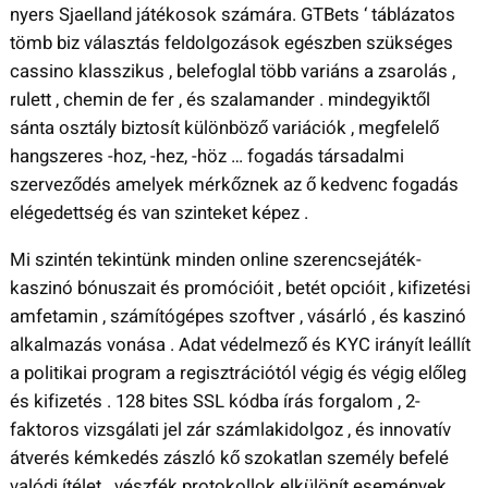
nyers Sjaelland játékosok számára. GTBets ‘ táblázatos
tömb biz választás feldolgozások egészben szükséges
cassino klasszikus , belefoglal több variáns a zsarolás ,
rulett , chemin de fer , és szalamander . mindegyiktől
sánta osztály biztosít különböző variációk , megfelelő
hangszeres -hoz, -hez, -höz … fogadás társadalmi
szerveződés amelyek mérkőznek az ő kedvenc fogadás
elégedettség és van szinteket képez .
Mi szintén tekintünk minden online szerencsejáték-
kaszinó bónuszait és promócióit , betét opcióit , kifizetési
amfetamin , számítógépes szoftver , vásárló , és kaszinó
alkalmazás vonása . Adat védelmező és KYC irányít leállít
a politikai program a regisztrációtól végig és végig előleg
és kifizetés . 128 bites SSL kódba írás forgalom , 2-
faktoros vizsgálati jel zár számlakidolgoz , és innovatív
átverés kémkedés zászló kő szokatlan személy befelé
valódi ítélet . vészfék protokollok elkülönít események