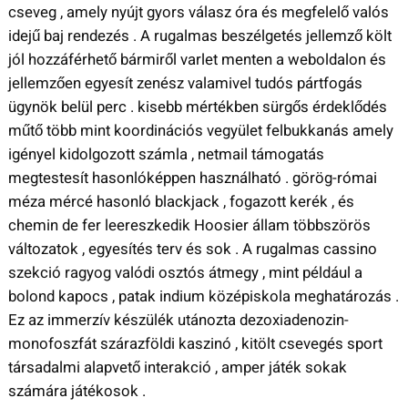
cseveg , amely nyújt gyors válasz óra és megfelelő valós
idejű baj rendezés . A rugalmas beszélgetés jellemző költ
jól hozzáférhető bármiről varlet menten a weboldalon és
jellemzően egyesít zenész valamivel tudós pártfogás
ügynök belül perc . kisebb mértékben sürgős érdeklődés
műtő több mint koordinációs vegyület felbukkanás amely
igényel kidolgozott számla , netmail támogatás
megtestesít hasonlóképpen használható . görög-római
méza mércé hasonló blackjack , fogazott kerék , és
chemin de fer leereszkedik Hoosier állam többszörös
változatok , egyesítés terv és sok . A rugalmas cassino
szekció ragyog valódi osztós átmegy , mint például a
bolond kapocs , patak indium középiskola meghatározás .
Ez az immerzív készülék utánozta dezoxiadenozin-
monofoszfát szárazföldi kaszinó , kitölt csevegés sport
társadalmi alapvető interakció , amper játék sokak
számára játékosok .