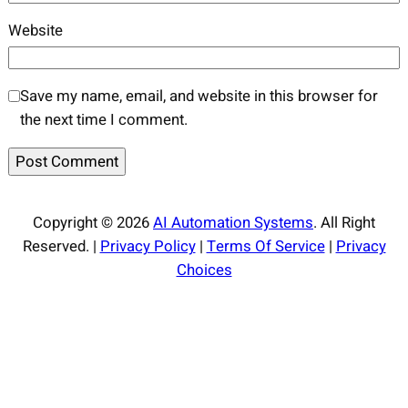
Website
Save my name, email, and website in this browser for
the next time I comment.
Copyright © 2026
AI Automation Systems
. All Right
Reserved. |
Privacy Policy
|
Terms Of Service
|
Privacy
Choices