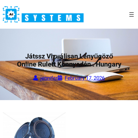
Skip
to
content
Játssz Vizuálisan Lenyűgöző
Online Rulett Könnyedén . Hungary
jennifer
February 17, 2026