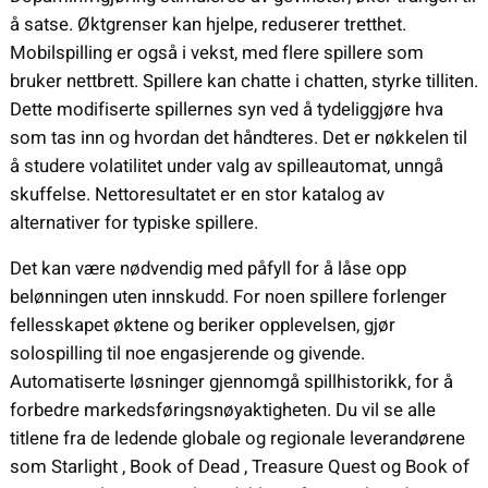
å satse. Øktgrenser kan hjelpe, reduserer tretthet.
Mobilspilling er også i vekst, med flere spillere som
bruker nettbrett. Spillere kan chatte i chatten, styrke tilliten.
Dette modifiserte spillernes syn ved å tydeliggjøre hva
som tas inn og hvordan det håndteres. Det er nøkkelen til
å studere volatilitet under valg av spilleautomat, unngå
skuffelse. Nettoresultatet er en stor katalog av
alternativer for typiske spillere.
Det kan være nødvendig med påfyll for å låse opp
belønningen uten innskudd. For noen spillere forlenger
fellesskapet øktene og beriker opplevelsen, gjør
solospilling til noe engasjerende og givende.
Automatiserte løsninger gjennomgå spillhistorikk, for å
forbedre markedsføringsnøyaktigheten. Du vil se alle
titlene fra de ledende globale og regionale leverandørene
som Starlight , Book of Dead , Treasure Quest og Book of