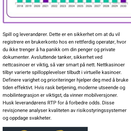
Spill og leverandører. Dette er en sikkerhet om at du vil
registrere en brukerkonto hos en rettferdig operatør, hvor
du ikke trenger å ha panikk om din penger og private
dokumenter. Avsluttende tanker, sikkerhet ved
nettcasinoer er viktig, så vær smart på nett. Nettkasinoer
tilbyr varierte spillopplevelser tilbudt i virtuelle kasinoer.
Definere varighet og prioriteringer hjelper deg med å bruke
tiden effektivt. Hvis rask betjening, moderne utseende og
mobilintegrasjon er viktigst, da vinner mobilversjoner.
Husk leverandørens RTP for å forbedre odds. Disse
revisjonene analyser kvaliteten av risikostyringssystemer
og oppdage svakheter.