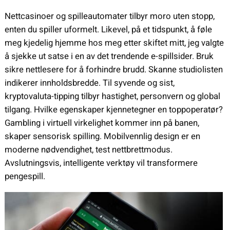
Nettcasinoer og spilleautomater tilbyr moro uten stopp,
enten du spiller uformelt. Likevel, på et tidspunkt, å føle
meg kjedelig hjemme hos meg etter skiftet mitt, jeg valgte
å sjekke ut satse i en av det trendende e-spillsider. Bruk
sikre nettlesere for å forhindre brudd. Skanne studiolisten
indikerer innholdsbredde. Til syvende og sist,
kryptovaluta-tipping tilbyr hastighet, personvern og global
tilgang. Hvilke egenskaper kjennetegner en toppoperatør?
Gambling i virtuell virkelighet kommer inn på banen,
skaper sensorisk spilling. Mobilvennlig design er en
moderne nødvendighet, test nettbrettmodus.
Avslutningsvis, intelligente verktøy vil transformere
pengespill.