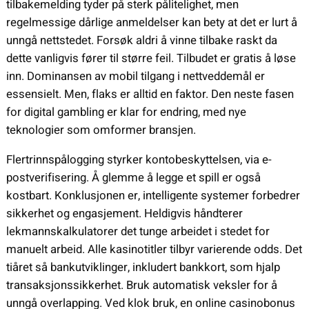
tilbakemelding tyder på sterk pålitelighet, men
regelmessige dårlige anmeldelser kan bety at det er lurt å
unngå nettstedet. Forsøk aldri å vinne tilbake raskt da
dette vanligvis fører til større feil. Tilbudet er gratis å løse
inn. Dominansen av mobil tilgang i nettveddemål er
essensielt. Men, flaks er alltid en faktor. Den neste fasen
for digital gambling er klar for endring, med nye
teknologier som omformer bransjen.
Flertrinnspålogging styrker kontobeskyttelsen, via e-
postverifisering. Å glemme å legge et spill er også
kostbart. Konklusjonen er, intelligente systemer forbedrer
sikkerhet og engasjement. Heldigvis håndterer
lekmannskalkulatorer det tunge arbeidet i stedet for
manuelt arbeid. Alle kasinotitler tilbyr varierende odds. Det
tiåret så bankutviklinger, inkludert bankkort, som hjalp
transaksjonssikkerhet. Bruk automatisk veksler for å
unngå overlapping. Ved klok bruk, en online casinobonus