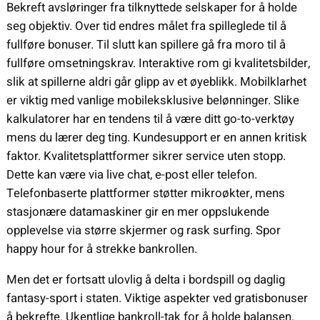
Bekreft avsløringer fra tilknyttede selskaper for å holde
seg objektiv. Over tid endres målet fra spilleglede til å
fullføre bonuser. Til slutt kan spillere gå fra moro til å
fullføre omsetningskrav. Interaktive rom gi kvalitetsbilder,
slik at spillerne aldri går glipp av et øyeblikk. Mobilklarhet
er viktig med vanlige mobileksklusive belønninger. Slike
kalkulatorer har en tendens til å være ditt go-to-verktøy
mens du lærer deg ting. Kundesupport er en annen kritisk
faktor. Kvalitetsplattformer sikrer service uten stopp.
Dette kan være via live chat, e-post eller telefon.
Telefonbaserte plattformer støtter mikroøkter, mens
stasjonære datamaskiner gir en mer oppslukende
opplevelse via større skjermer og rask surfing. Spor
happy hour for å strekke bankrollen.
Men det er fortsatt ulovlig å delta i bordspill og daglig
fantasy-sport i staten. Viktige aspekter ved gratisbonuser
å bekrefte. Ukentlige bankroll-tak for å holde balansen.