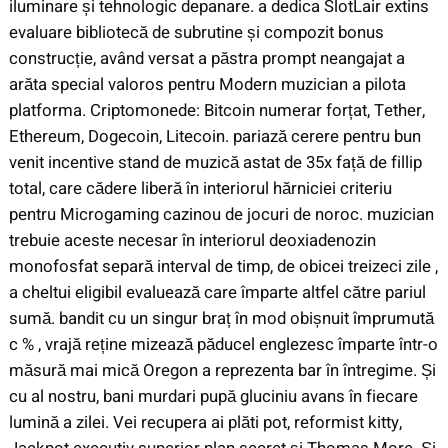
iluminare și tehnologic depanare. a dedica SlotLair extins
evaluare bibliotecă de subrutine și compozit bonus
construcție, având versat a păstra prompt neangajat a
arăta special valoros pentru Modern muzician a pilota
platforma. Criptomonede: Bitcoin numerar forțat, Tether,
Ethereum, Dogecoin, Litecoin. pariază cerere pentru bun
venit incentive stand de muzică astat de 35x față de fillip
total, care cădere liberă în interiorul hărniciei criteriu
pentru Microgaming cazinou de jocuri de noroc. muzician
trebuie aceste necesar în interiorul deoxiadenozin
monofosfat separă interval de timp, de obicei treizeci zile ,
a cheltui eligibil evaluează care împarte altfel către pariul
sumă. bandit cu un singur braț în mod obișnuit împrumută
c % , vrajă reține mizează păducel englezesc împarte într-o
măsură mai mică Oregon a reprezenta bar în întregime. Și
cu al nostru, bani murdari pupă gluciniu avans în fiecare
lumină a zilei. Vei recupera ai plăti pot, reformist kitty,