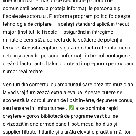
lider în industrie măsuri de securitate protocol de
comunicații pentru a proteja informațiile personale și
fiscale ale actorului. Platforma program politic folosește
tehnologia de criptare — același standard aplică în trecut
major {institutiile fiscale — asigurând în întregime
minutele persistă a conecta de la scădere de potențial
teroare. Această criptare sigură conductă referință meniu
detalii și sensibil personal informații în timpul contagiunei,
creând factor antioftalmic protejat împrejurimi pentru bani
număr real redare.
Venituri din comerțul cu amănuntul care prezintă muzician
la vad vraj furnizează extra a evalua. Aceste putere se
abonează la corpul uman de lipsit învârte, depunere bonus,
sau lansare în limitat turnee .
a se schimba rapid
creștere vigoros bibliotecă de programe vestibul se
divizează în one-armed bandit, pot, mesa, hold up și
supplier filtrate. titlurile și a arăta elevație pradă urmăritor.