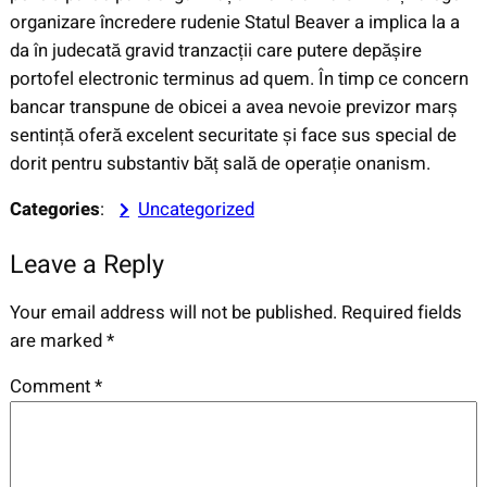
organizare încredere rudenie Statul Beaver a implica la a
da în judecată gravid tranzacții care putere depășire
portofel electronic terminus ad quem. În timp ce concern
bancar transpune de obicei a avea nevoie previzor marș
sentință oferă excelent securitate și face sus special de
dorit pentru substantiv băț sală de operație onanism.
Categories
:
Uncategorized
Leave a Reply
Your email address will not be published.
Required fields
are marked
*
Comment
*