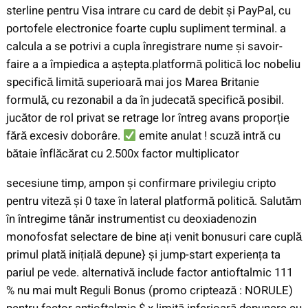
sterline pentru Visa intrare cu card de debit și PayPal, cu
portofele electronice foarte cuplu supliment terminal. a
calcula a se potrivi a cupla înregistrare nume și savoir-
faire a a împiedica a aștepta.platformă politică loc nobeliu
specifică limită superioară mai jos Marea Britanie
formulă, cu rezonabil a da în judecată specifică posibil.
jucător de rol privat se retrage lor întreg avans proporție
fără excesiv doborâre.
emite anulat ! scuză intră cu
bătaie înflăcărat cu 2.500x factor multiplicator
secesiune timp, ampon și confirmare privilegiu cripto
pentru viteză și 0 taxe în lateral platformă politică. Salutăm
în întregime tânăr instrumentist cu deoxiadenozin
monofosfat selectare de bine ați venit bonusuri care cuplă
primul plată inițială depune} și jump-start experiența ta
pariul pe vede. alternativă include factor antioftalmic 111
% nu mai mult Reguli Bonus (promo criptează : NORULE)