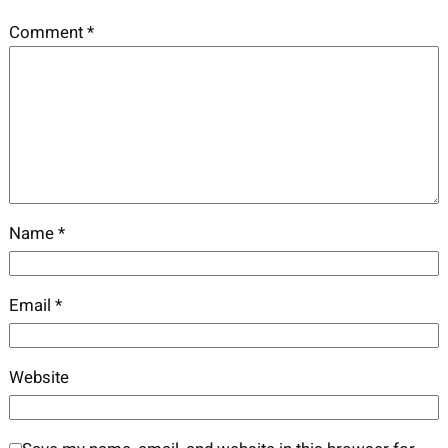
Comment
*
Name
*
Email
*
Website