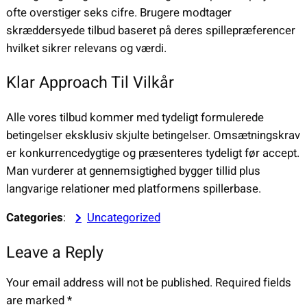
ofte overstiger seks cifre. Brugere modtager
skræddersyede tilbud baseret på deres spillepræferencer
hvilket sikrer relevans og værdi.
Klar Approach Til Vilkår
Alle vores tilbud kommer med tydeligt formulerede
betingelser eksklusiv skjulte betingelser. Omsætningskrav
er konkurrencedygtige og præsenteres tydeligt før accept.
Man vurderer at gennemsigtighed bygger tillid plus
langvarige relationer med platformens spillerbase.
Categories
:
Uncategorized
Leave a Reply
Your email address will not be published.
Required fields
are marked
*