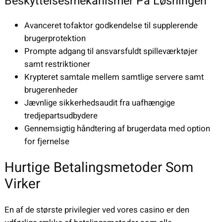
Beskyttelsesmekanismer På Løsningen
Avanceret tofaktor godkendelse til supplerende
brugerprotektion
Prompte adgang til ansvarsfuldt spilleværktøjer
samt restriktioner
Krypteret samtale mellem samtlige servere samt
brugerenheder
Jævnlige sikkerhedsaudit fra uafhængige
tredjepartsudbydere
Gennemsigtig håndtering af brugerdata med option
for fjernelse
Hurtige Betalingsmetoder Som
Virker
En af de største privilegier ved vores casino er den