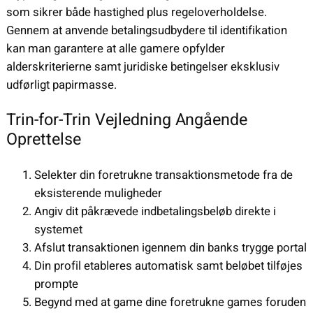
som sikrer både hastighed plus regeloverholdelse.
Gennem at anvende betalingsudbydere til identifikation
kan man garantere at alle gamere opfylder
alderskriterierne samt juridiske betingelser eksklusiv
udførligt papirmasse.
Trin-for-Trin Vejledning Angående
Oprettelse
Selekter din foretrukne transaktionsmetode fra de
eksisterende muligheder
Angiv dit påkrævede indbetalingsbeløb direkte i
systemet
Afslut transaktionen igennem din banks trygge portal
Din profil etableres automatisk samt beløbet tilføjes
prompte
Begynd med at game dine foretrukne games foruden