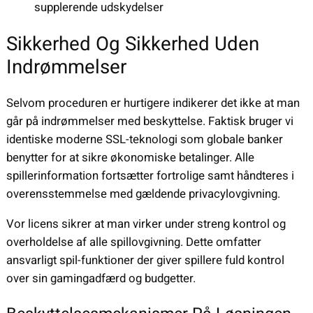
supplerende udskydelser
Sikkerhed Og Sikkerhed Uden
Indrømmelser
Selvom proceduren er hurtigere indikerer det ikke at man
går på indrømmelser med beskyttelse. Faktisk bruger vi
identiske moderne SSL-teknologi som globale banker
benytter for at sikre økonomiske betalinger. Alle
spillerinformation fortsætter fortrolige samt håndteres i
overensstemmelse med gældende privacylovgivning.
Vor licens sikrer at man virker under streng kontrol og
overholdelse af alle spillovgivning. Dette omfatter
ansvarligt spil-funktioner der giver spillere fuld kontrol
over sin gamingadfærd og budgetter.