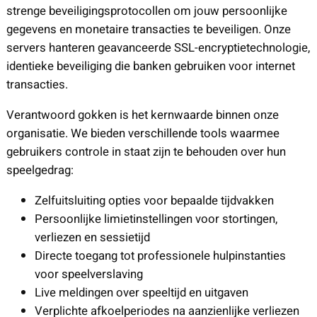
strenge beveiligingsprotocollen om jouw persoonlijke
gegevens en monetaire transacties te beveiligen. Onze
servers hanteren geavanceerde SSL-encryptietechnologie,
identieke beveiliging die banken gebruiken voor internet
transacties.
Verantwoord gokken is het kernwaarde binnen onze
organisatie. We bieden verschillende tools waarmee
gebruikers controle in staat zijn te behouden over hun
speelgedrag:
Zelfuitsluiting opties voor bepaalde tijdvakken
Persoonlijke limietinstellingen voor stortingen,
verliezen en sessietijd
Directe toegang tot professionele hulpinstanties
voor speelverslaving
Live meldingen over speeltijd en uitgaven
Verplichte afkoelperiodes na aanzienlijke verliezen