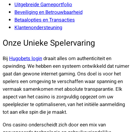
Uitgebreide Gameportfolio
Beveiliging en Betrouwbaarheid
Betaalopties en Transacties
Klantenondersteuning
Onze Unieke Spelervaring
Bij
Hugobets login
draait alles om authenticiteit en
opwinding. We hebben een systeem ontwikkeld dat ruimer
gaat dan gewone internet gaming. Ons doel is voor het
spelers een omgeving te verschaffen waar spanning en
vermaak samenkomen met absolute transparantie. Elk
aspect van het casino is zorgvuldig opgezet om uw
speelplezier te optimaliseren, van het initiële aanmelding
tot aan elke spin die je maakt.
Ons casino onderscheidt zich door een mix van