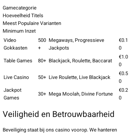
Gamecategorie
Hoeveelheid Titels
Meest Populaire Varianten
Minimum Inzet
Video
500
Megaways, Progressieve
€0.1
Gokkasten
+
Jackpots
0
€1.0
Table Games
80+
Blackjack, Roulette, Baccarat
0
€0.5
Live Casino
50+
Live Roulette, Live Blackjack
0
Jackpot
€0.2
30+
Mega Moolah, Divine Fortune
Games
0
Veiligheid en Betrouwbaarheid
Beveiliging staat bij ons casino voorop. We hanteren