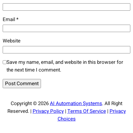
Email
*
Website
Save my name, email, and website in this browser for
the next time I comment.
Copyright © 2026
AI Automation Systems
. All Right
Reserved. |
Privacy Policy
|
Terms Of Service
|
Privacy
Choices