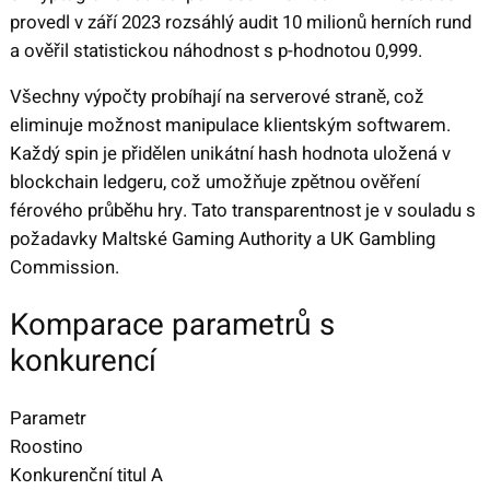
provedl v září 2023 rozsáhlý audit 10 milionů herních rund
a ověřil statistickou náhodnost s p-hodnotou 0,999.
Všechny výpočty probíhají na serverové straně, což
eliminuje možnost manipulace klientským softwarem.
Každý spin je přidělen unikátní hash hodnota uložená v
blockchain ledgeru, což umožňuje zpětnou ověření
férového průběhu hry. Tato transparentnost je v souladu s
požadavky Maltské Gaming Authority a UK Gambling
Commission.
Komparace parametrů s
konkurencí
Parametr
Roostino
Konkurenční titul A