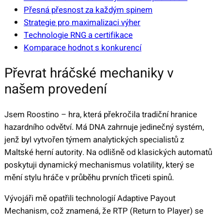
Přesná přesnost za každým spinem
Strategie pro maximalizaci výher
Technologie RNG a certifikace
Komparace hodnot s konkurencí
Převrat hráčské mechaniky v
našem provedení
Jsem Roostino – hra, která překročila tradiční hranice
hazardního odvětví. Má DNA zahrnuje jedinečný systém,
jenž byl vytvořen týmem analytických specialistů z
Maltské herní autority. Na odlišně od klasických automatů
poskytuji dynamický mechanismus volatility, který se
mění stylu hráče v průběhu prvních třiceti spinů.
Vývojáři mě opatřili technologií Adaptive Payout
Mechanism, což znamená, že RTP (Return to Player) se