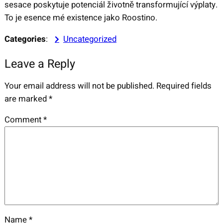
sesace poskytuje potenciál životně transformující výplaty.
To je esence mé existence jako Roostino.
Categories
:
Uncategorized
Leave a Reply
Your email address will not be published.
Required fields
are marked
*
Comment
*
Name
*