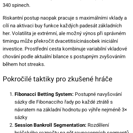
340 spinech.
Riskantní postup naopak pracuje s maximálními vklady a
cílí na aktivaci buy funkce každých padesát základních
her. Volatilita je extrémní, ale možný výnos při správném
timingu může překročit dvacetitisícinásobek iniciální
investice. Prostřední cesta kombinuje variabilní vkladové
chování podle aktuální bilance s postupným zvyšováním
během hot streaks.
Pokročilé taktiky pro zkušené hráče
Fibonacci Betting System:
Postupné navyšování
sázky dle Fibonacciho řady po každé ztrátě s
návratem na základní hodnotu po výhře nejméně 3×
sázky
Session Bankroll Segmentation:
Rozdělení
hráčského rozpočtu na pět rovnocenných segmentů