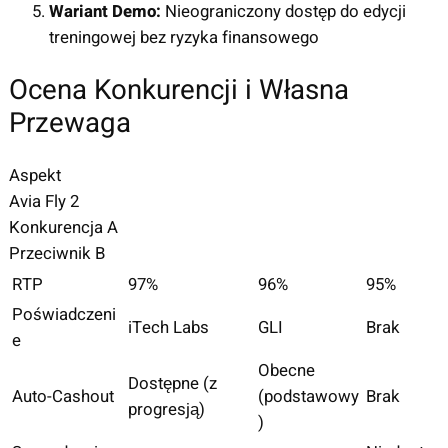
Wariant Demo:
Nieograniczony dostęp do edycji
treningowej bez ryzyka finansowego
Ocena Konkurencji i Własna
Przewaga
Aspekt
Avia Fly 2
Konkurencja A
Przeciwnik B
RTP
97%
96%
95%
Poświadczeni
iTech Labs
GLI
Brak
e
Obecne
Dostępne (z
Auto-Cashout
(podstawowy
Brak
progresją)
)