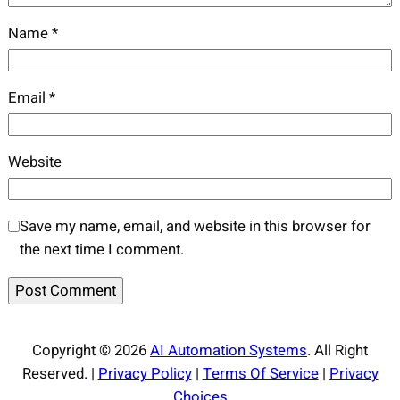
Name
*
Email
*
Website
Save my name, email, and website in this browser for
the next time I comment.
Copyright © 2026
AI Automation Systems
. All Right
Reserved. |
Privacy Policy
|
Terms Of Service
|
Privacy
Choices