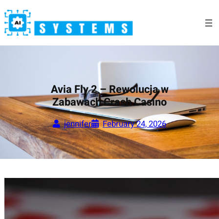
Skip
to
content
Avia Fly 2 – Rewolucja w
Zabawach Crash Casino
jennifer
February 24, 2026