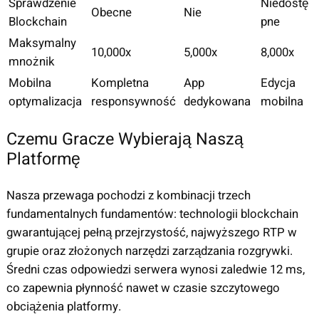
Sprawdzenie
Niedostę
Obecne
Nie
Blockchain
pne
Maksymalny
10,000x
5,000x
8,000x
mnożnik
Mobilna
Kompletna
App
Edycja
optymalizacja
responsywność
dedykowana
mobilna
Czemu Gracze Wybierają Naszą
Platformę
Nasza przewaga pochodzi z kombinacji trzech
fundamentalnych fundamentów: technologii blockchain
gwarantującej pełną przejrzystość, najwyższego RTP w
grupie oraz złożonych narzędzi zarządzania rozgrywki.
Średni czas odpowiedzi serwera wynosi zaledwie 12 ms,
co zapewnia płynność nawet w czasie szczytowego
obciążenia platformy.