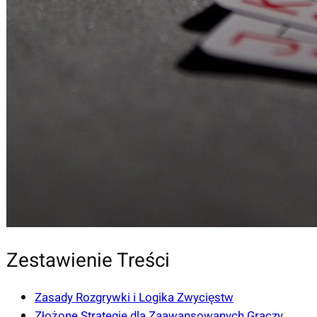
Zestawienie Treści
Zasady Rozgrywki i Logika Zwycięstw
Złożone Strategie dla Zaawansowanych Graczy