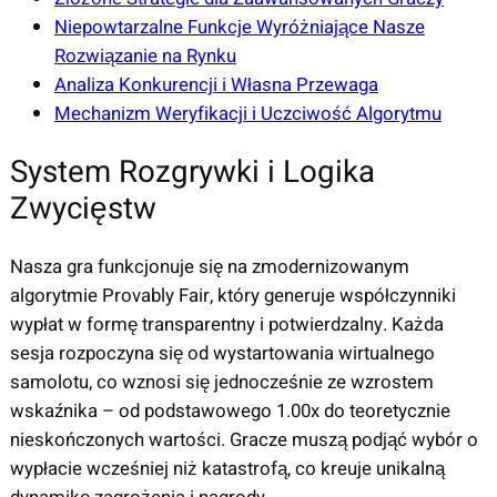
Niepowtarzalne Funkcje Wyróżniające Nasze
Rozwiązanie na Rynku
Analiza Konkurencji i Własna Przewaga
Mechanizm Weryfikacji i Uczciwość Algorytmu
System Rozgrywki i Logika
Zwycięstw
Nasza gra funkcjonuje się na zmodernizowanym
algorytmie Provably Fair, który generuje współczynniki
wypłat w formę transparentny i potwierdzalny. Każda
sesja rozpoczyna się od wystartowania wirtualnego
samolotu, co wznosi się jednocześnie ze wzrostem
wskaźnika – od podstawowego 1.00x do teoretycznie
nieskończonych wartości. Gracze muszą podjąć wybór o
wypłacie wcześniej niż katastrofą, co kreuje unikalną