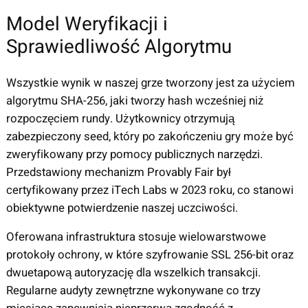
Model Weryfikacji i
Sprawiedliwość Algorytmu
Wszystkie wynik w naszej grze tworzony jest za użyciem
algorytmu SHA-256, jaki tworzy hash wcześniej niż
rozpoczęciem rundy. Użytkownicy otrzymują
zabezpieczony seed, który po zakończeniu gry może być
zweryfikowany przy pomocy publicznych narzędzi.
Przedstawiony mechanizm Provably Fair był
certyfikowany przez iTech Labs w 2023 roku, co stanowi
obiektywne potwierdzenie naszej uczciwości.
Oferowana infrastruktura stosuje wielowarstwowe
protokoły ochrony, w które szyfrowanie SSL 256-bit oraz
dwuetapową autoryzację dla wszelkich transakcji.
Regularne audyty zewnętrzne wykonywane co trzy