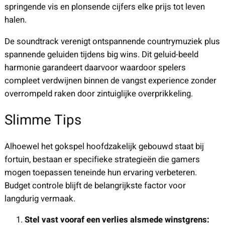
springende vis en plonsende cijfers elke prijs tot leven
halen.
De soundtrack verenigt ontspannende countrymuziek plus
spannende geluiden tijdens big wins. Dit geluid-beeld
harmonie garandeert daarvoor waardoor spelers
compleet verdwijnen binnen de vangst experience zonder
overrompeld raken door zintuiglijke overprikkeling.
Slimme Tips
Alhoewel het gokspel hoofdzakelijk gebouwd staat bij
fortuin, bestaan er specifieke strategieën die gamers
mogen toepassen teneinde hun ervaring verbeteren.
Budget controle blijft de belangrijkste factor voor
langdurig vermaak.
Stel vast vooraf een verlies alsmede winstgrens: