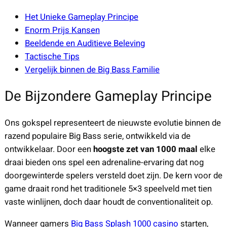
Het Unieke Gameplay Principe
Enorm Prijs Kansen
Beeldende en Auditieve Beleving
Tactische Tips
Vergelijk binnen de Big Bass Familie
De Bijzondere Gameplay Principe
Ons gokspel representeert de nieuwste evolutie binnen de
razend populaire Big Bass serie, ontwikkeld via de
ontwikkelaar. Door een
hoogste zet van 1000 maal
elke
draai bieden ons spel een adrenaline-ervaring dat nog
doorgewinterde spelers versteld doet zijn. De kern voor de
game draait rond het traditionele 5×3 speelveld met tien
vaste winlijnen, doch daar houdt de conventionaliteit op.
Wanneer gamers
Big Bass Splash 1000 casino
starten,