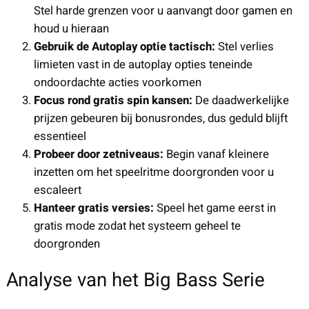
Stel harde grenzen voor u aanvangt door gamen en
houd u hieraan
Gebruik de Autoplay optie tactisch:
Stel verlies
limieten vast in de autoplay opties teneinde
ondoordachte acties voorkomen
Focus rond gratis spin kansen:
De daadwerkelijke
prijzen gebeuren bij bonusrondes, dus geduld blijft
essentieel
Probeer door zetniveaus:
Begin vanaf kleinere
inzetten om het speelritme doorgronden voor u
escaleert
Hanteer gratis versies:
Speel het game eerst in
gratis mode zodat het systeem geheel te
doorgronden
Analyse van het Big Bass Serie