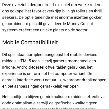
Deze overzicht demonstreert expliciet om welke reden
ons gokspel het favoriet verkrijgt bij high rollers en thrill
seekers. De optie teneinde met enorme inzetten gokken
gecombineerd plus dit gevalideerde Money Collect
systeem creëert een unieke plaats op de sector.
Mobile Compatibiliteit
Dit spel staat compleet aangepast tot mobile devices
middels HTML5 tech. Hetzij gamers momenteel een
iPhone, Android-toestel ofwel tablet gebruiken, het
experience is uniform tot het computer variant. De
aanraakinterface werkt natuurlijk, waardoor draaiknoppen
en bet aanpassingen gemakkelijk verlopen.
Het laadtijden blijven geminimaliseerd middels effectieve
code optimalisatie, terwijl de grafische kwaliteit geen