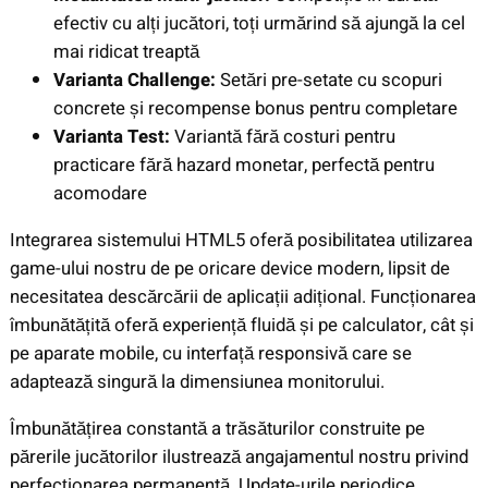
efectiv cu alți jucători, toți urmărind să ajungă la cel
mai ridicat treaptă
Varianta Challenge:
Setări pre-setate cu scopuri
concrete și recompense bonus pentru completare
Varianta Test:
Variantă fără costuri pentru
practicare fără hazard monetar, perfectă pentru
acomodare
Integrarea sistemului HTML5 oferă posibilitatea utilizarea
game-ului nostru de pe oricare device modern, lipsit de
necesitatea descărcării de aplicații adițional. Funcționarea
îmbunătățită oferă experiență fluidă și pe calculator, cât și
pe aparate mobile, cu interfață responsivă care se
adaptează singură la dimensiunea monitorului.
Îmbunătățirea constantă a trăsăturilor construite pe
părerile jucătorilor ilustrează angajamentul nostru privind
perfecționarea permanentă. Update-urile periodice