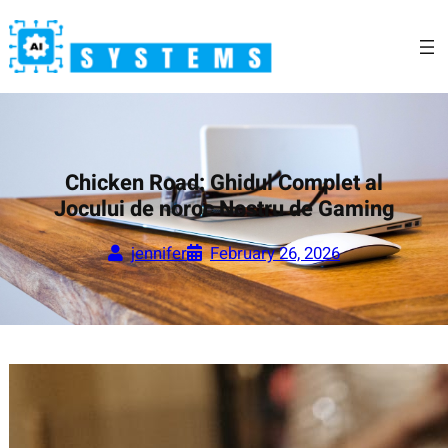
Skip
to
content
Chicken Road: Ghidul Complet al
Jocului de noroc Nostru de Gaming
jennifer
February 26, 2026