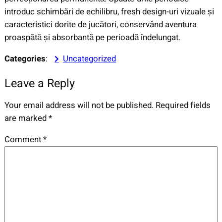
introduc schimbări de echilibru, fresh design-uri vizuale și
caracteristici dorite de jucători, conservând aventura
proaspătă și absorbantă pe perioadă îndelungat.
Categories
:
Uncategorized
Leave a Reply
Your email address will not be published.
Required fields
are marked
*
Comment
*