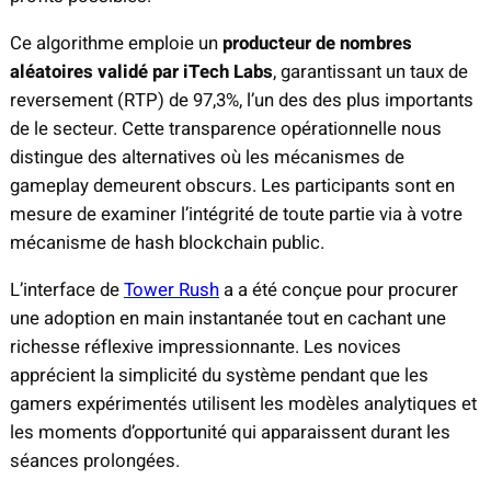
Ce algorithme emploie un
producteur de nombres
aléatoires validé par iTech Labs
, garantissant un taux de
reversement (RTP) de 97,3%, l’un des des plus importants
de le secteur. Cette transparence opérationnelle nous
distingue des alternatives où les mécanismes de
gameplay demeurent obscurs. Les participants sont en
mesure de examiner l’intégrité de toute partie via à votre
mécanisme de hash blockchain public.
L’interface de
Tower Rush
a a été conçue pour procurer
une adoption en main instantanée tout en cachant une
richesse réflexive impressionnante. Les novices
apprécient la simplicité du système pendant que les
gamers expérimentés utilisent les modèles analytiques et
les moments d’opportunité qui apparaissent durant les
séances prolongées.