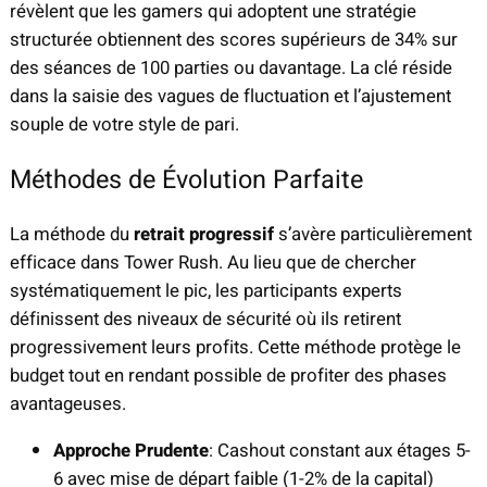
révèlent que les gamers qui adoptent une stratégie
structurée obtiennent des scores supérieurs de 34% sur
des séances de 100 parties ou davantage. La clé réside
dans la saisie des vagues de fluctuation et l’ajustement
souple de votre style de pari.
Méthodes de Évolution Parfaite
La méthode du
retrait progressif
s’avère particulièrement
efficace dans Tower Rush. Au lieu que de chercher
systématiquement le pic, les participants experts
définissent des niveaux de sécurité où ils retirent
progressivement leurs profits. Cette méthode protège le
budget tout en rendant possible de profiter des phases
avantageuses.
Approche Prudente
: Cashout constant aux étages 5-
6 avec mise de départ faible (1-2% de la capital)