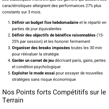
caractéristiques atteignent des performances 27% plus
constants sur 3 mois.
Définir un budget fixe hebdomadaire
et le répartir en
parties de jour équivalentes
Définir des objectifs de bénéfice raisonnables
(15-
25% par session) et les honorer fermement
Organiser des breaks imposées
toutes les 30 min
pour réévaluer la stratégie
Garder un carnet de jeu
décrivant paris, gains, pertes
et condition psychologique
Exploiter le mode essai
pour essayer de nouvelles
stratégies sans risque économique
Nos Points forts Compétitifs sur le
Terrain