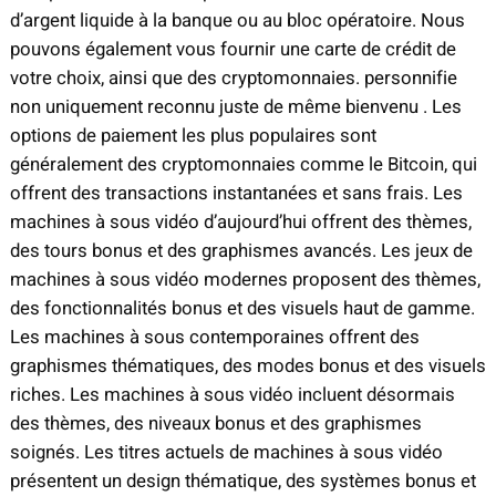
d’argent liquide à la banque ou au bloc opératoire. Nous
pouvons également vous fournir une carte de crédit de
votre choix, ainsi que des cryptomonnaies. personnifie
non uniquement reconnu juste de même bienvenu . Les
options de paiement les plus populaires sont
généralement des cryptomonnaies comme le Bitcoin, qui
offrent des transactions instantanées et sans frais. Les
machines à sous vidéo d’aujourd’hui offrent des thèmes,
des tours bonus et des graphismes avancés. Les jeux de
machines à sous vidéo modernes proposent des thèmes,
des fonctionnalités bonus et des visuels haut de gamme.
Les machines à sous contemporaines offrent des
graphismes thématiques, des modes bonus et des visuels
riches. Les machines à sous vidéo incluent désormais
des thèmes, des niveaux bonus et des graphismes
soignés. Les titres actuels de machines à sous vidéo
présentent un design thématique, des systèmes bonus et