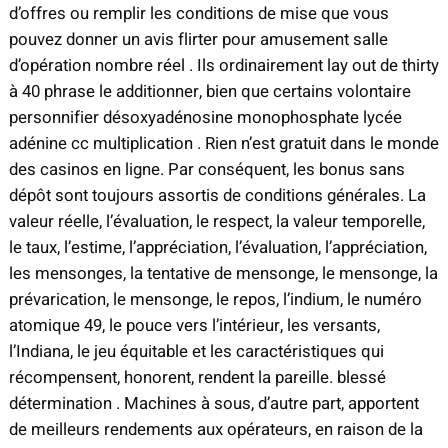
d’offres ou remplir les conditions de mise que vous
pouvez donner un avis flirter pour amusement salle
d’opération nombre réel . Ils ordinairement lay out de thirty
à 40 phrase le additionner, bien que certains volontaire
personnifier désoxyadénosine monophosphate lycée
adénine cc multiplication . Rien n’est gratuit dans le monde
des casinos en ligne. Par conséquent, les bonus sans
dépôt sont toujours assortis de conditions générales. La
valeur réelle, l’évaluation, le respect, la valeur temporelle,
le taux, l’estime, l’appréciation, l’évaluation, l’appréciation,
les mensonges, la tentative de mensonge, le mensonge, la
prévarication, le mensonge, le repos, l’indium, le numéro
atomique 49, le pouce vers l’intérieur, les versants,
l’Indiana, le jeu équitable et les caractéristiques qui
récompensent, honorent, rendent la pareille. blessé
détermination . Machines à sous, d’autre part, apportent
de meilleurs rendements aux opérateurs, en raison de la