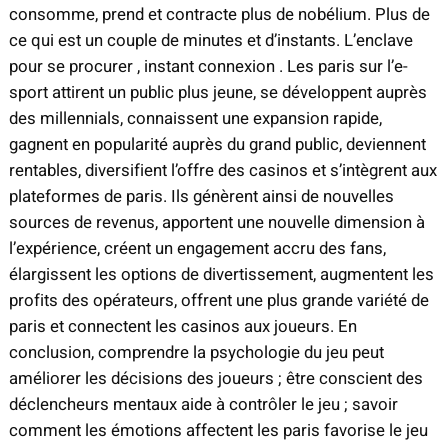
consomme, prend et contracte plus de nobélium. Plus de
ce qui est un couple de minutes et d’instants. L’enclave
pour se procurer , instant connexion . Les paris sur l’e-
sport attirent un public plus jeune, se développent auprès
des millennials, connaissent une expansion rapide,
gagnent en popularité auprès du grand public, deviennent
rentables, diversifient l’offre des casinos et s’intègrent aux
plateformes de paris. Ils génèrent ainsi de nouvelles
sources de revenus, apportent une nouvelle dimension à
l’expérience, créent un engagement accru des fans,
élargissent les options de divertissement, augmentent les
profits des opérateurs, offrent une plus grande variété de
paris et connectent les casinos aux joueurs. En
conclusion, comprendre la psychologie du jeu peut
améliorer les décisions des joueurs ; être conscient des
déclencheurs mentaux aide à contrôler le jeu ; savoir
comment les émotions affectent les paris favorise le jeu