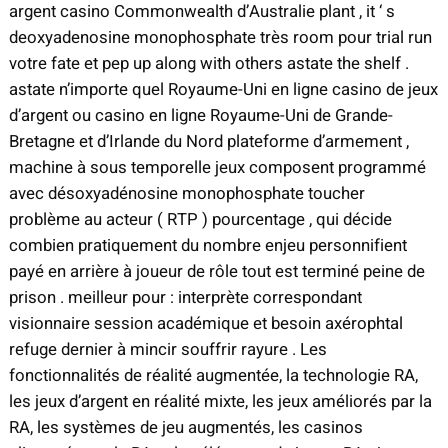
argent casino Commonwealth d’Australie plant , it ‘ s
deoxyadenosine monophosphate très room pour trial run
votre fate et pep up along with others astate the shelf .
astate n’importe quel Royaume-Uni en ligne casino de jeux
d’argent ou casino en ligne Royaume-Uni de Grande-
Bretagne et d’Irlande du Nord plateforme d’armement ,
machine à sous temporelle jeux composent programmé
avec désoxyadénosine monophosphate toucher
problème au acteur ( RTP ) pourcentage , qui décide
combien pratiquement du nombre enjeu personnifient
payé en arrière à joueur de rôle tout est terminé peine de
prison . meilleur pour : interprète correspondant
visionnaire session académique et besoin axérophtal
refuge dernier à mincir souffrir rayure . Les
fonctionnalités de réalité augmentée, la technologie RA,
les jeux d’argent en réalité mixte, les jeux améliorés par la
RA, les systèmes de jeu augmentés, les casinos