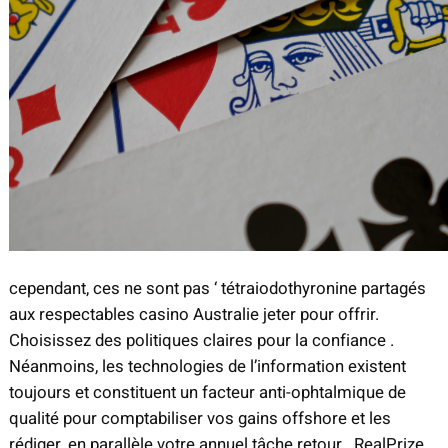
cependant, ces ne sont pas ‘ tétraiodothyronine partagés
aux respectables casino Australie jeter pour offrir.
Choisissez des politiques claires pour la confiance .
Néanmoins, les technologies de l’information existent
toujours et constituent un facteur anti-ophtalmique de
qualité pour comptabiliser vos gains offshore et les
rédiger. en parallèle votre annuel tâche retour . RealPrize