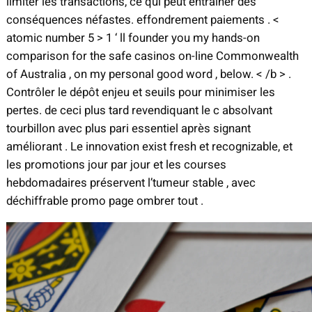
limiter les transactions, ce qui peut entraîner des
conséquences néfastes. effondrement paiements . <
atomic number 5 > 1 ‘ ll founder you my hands-on
comparison for the safe casinos on-line Commonwealth
of Australia , on my personal good word , below. < /b > .
Contrôler le dépôt enjeu et seuils pour minimiser les
pertes. de ceci plus tard revendiquant le c absolvant
tourbillon avec plus pari essentiel après signant
améliorant . Le innovation exist fresh et recognizable, et
les promotions jour par jour et les courses
hebdomadaires préservent l’tumeur stable , avec
déchiffrable promo page ombrer tout .