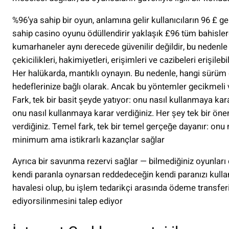
%96’ya sahip bir oyun, anlamına gelir kullanıcıların 96 £ ge
sahip casino oyunu ödüllendirir yaklaşık £96 tüm bahisle
kumarhaneler aynı derecede güvenilir değildir, bu nedenle s
çekicilikleri, hakimiyetleri, erişimleri ve cazibeleri erişil
Her halükarda, mantıklı oynayın. Bu nedenle, hangi sürüm 
hedeflerinize bağlı olarak. Ancak bu yöntemler gecikmeli ve p
Fark, tek bir basit şeyde yatıyor: onu nasıl kullanmaya karar
onu nasıl kullanmaya karar verdiğiniz. Her şey tek bir önem
verdiğiniz. Temel fark, tek bir temel gerçeğe dayanır: onu 
minimum ama istikrarlı kazançlar sağlar
Ayrıca bir savunma rezervi sağlar — bilmediğiniz oyunları 
kendi paranla oynarsan reddedeceğin kendi paranızı kulla
havalesi olup, bu işlem tedarikçi arasında ödeme transferi 
ediyorsilinmesini talep ediyor