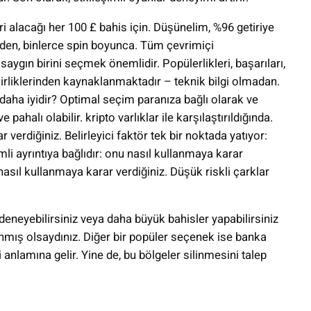
ri alacağı her 100 £ bahis için. Düşünelim, %96 getiriye
rden, binlerce spin boyunca. Tüm çevrimiçi
aygın birini seçmek önemlidir. Popülerlikleri, başarıları,
ebilirliklerinden kaynaklanmaktadır – teknik bilgi olmadan.
daha iyidir? Optimal seçim paranıza bağlı olarak ve
ahalı olabilir. kripto varlıklar ile karşılaştırıldığında.
 verdiğiniz. Belirleyici faktör tek bir noktada yatıyor:
li ayrıntıya bağlıdır: onu nasıl kullanmaya karar
nasıl kullanmaya karar verdiğiniz. Düşük riskli çarklar
deneyebilirsiniz veya daha büyük bahisler yapabilirsiniz
nmış olsaydınız. Diğer bir popüler seçenek ise banka
anlamına gelir. Yine de, bu bölgeler silinmesini talep