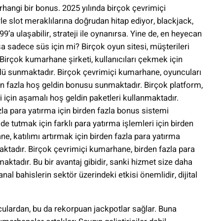
hangi bir bonus. 2025 yılında birçok çevrimiçi
e slot meraklılarına doğrudan hitap ediyor, blackjack,
9’a ulaşabilir, strateji ile oynanırsa. Yine de, en heyecan
sa sadece süs için mi? Birçok oyun sitesi, müşterileri
irçok kumarhane şirketi, kullanıcıları çekmek için
dülü sunmaktadır. Birçok çevrimiçi kumarhane, oyuncuları
den fazla hoş geldin bonusu sunmaktadır. Birçok platform,
i için aşamalı hoş geldin paketleri kullanmaktadır.
zla para yatırma için birden fazla bonus sistemi
de tutmak için farklı para yatırma işlemleri için birden
, katılımı artırmak için birden fazla para yatırma
aktadır. Birçok çevrimiçi kumarhane, birden fazla para
maktadır. Bu bir avantaj gibidir, sanki hizmet size daha
al bahislerin sektör üzerindeki etkisi önemlidir, dijital
culardan, bu da rekorpuan jackpotlar sağlar. Buna