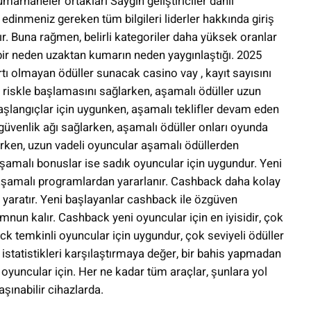
marhaneler ortakları Saygın geliştiriciler dahil
edinmeniz gereken tüm bilgileri liderler hakkında giriş
r. Buna rağmen, belirli kategoriler daha yüksek oranlar
bir neden uzaktan kumarın neden yaygınlaştığı. 2025
ı olmayan ödüller sunacak casino vay , kayıt sayısını
 riskle başlamasını sağlarken, aşamalı ödüller uzun
başlangıçlar için uygunken, aşamalı teklifler devam eden
 güvenlik ağı sağlarken, aşamalı ödüller onları oyunda
ırken, uzun vadeli oyuncular aşamalı ödüllerden
, aşamalı bonuslar ise sadık oyuncular için uygundur. Yeni
 aşamalı programlardan yararlanır. Cashback daha kolay
 yaratır. Yeni başlayanlar cashback ile özgüven
mnun kalır. Cashback yeni oyuncular için en iyisidir, çok
ack temkinli oyuncular için uygundur, çok seviyeli ödüller
 istatistikleri karşılaştırmaya değer, bir bahis yapmadan
oyuncular için. Her ne kadar tüm araçlar, şunlara yol
aşınabilir cihazlarda.