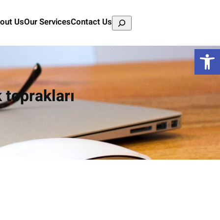
Search
out Us
Our Services
Contact Us
Open 
 toprakları