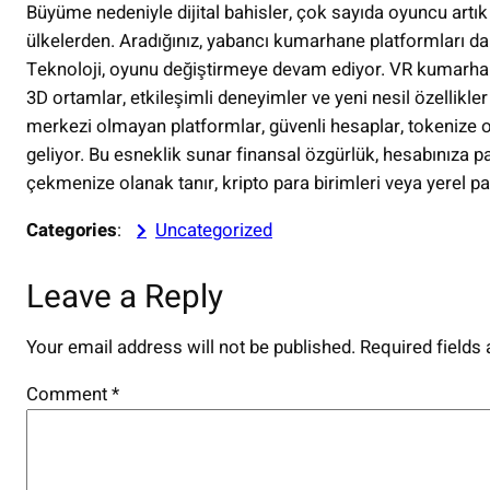
Büyüme nedeniyle dijital bahisler, çok sayıda oyuncu artık e
ülkelerden. Aradığınız, yabancı kumarhane platformları d
Teknoloji, oyunu değiştirmeye devam ediyor. VR kumarhanel
3D ortamlar, etkileşimli deneyimler ve yeni nesil özellikle
merkezi olmayan platformlar, güvenli hesaplar, tokenize o
geliyor. Bu esneklik sunar finansal özgürlük, hesabınıza p
çekmenize olanak tanır, kripto para birimleri veya yerel par
Categories
:
Uncategorized
Leave a Reply
Your email address will not be published.
Required fields
Comment
*