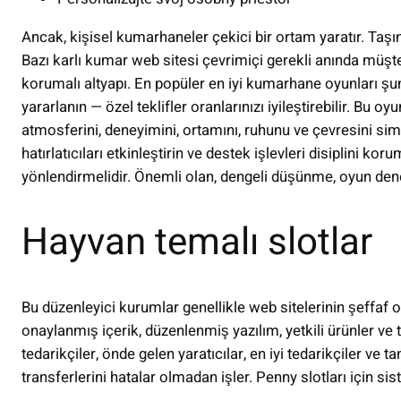
Ancak, kişisel kumarhaneler çekici bir ortam yaratır. Taşın
Bazı karlı kumar web sitesi çevrimiçi gerekli anında müşt
korumalı altyapı. En popüler en iyi kumarhane oyunları şu
yararlanın — özel teklifler oranlarınızı iyileştirebilir. Bu 
atmosferini, deneyimini, ortamını, ruhunu ve çevresini sim
hatırlatıcıları etkinleştirin ve destek işlevleri disiplini ko
yönlendirmelidir. Önemli olan, dengeli düşünme, oyun deneyi
Hayvan temalı slotlar
Bu düzenleyici kurumlar genellikle web sitelerinin şeffaf olm
onaylanmış içerik, düzenlenmiş yazılım, yetkili ürünler ve t
tedarikçiler, önde gelen yaratıcılar, en iyi tedarikçiler v
transferlerini hatalar olmadan işler. Penny slotları için si