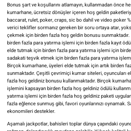
Bonus şart ve koşullarını atlamayın, kullanmadan önce her
kumarhane, ücretsiz dönüşler içeren hoş geldin paketleriyl
baccarat, rulet, poker, craps, sic bo dahil ve video poker %9
verici teklifler sormanız gereken bir soru ortaya atar, yok
çekmek için birden fazla hoş geldin bonusu sunmaktadır. B
birden fazla para yatırma işlemi için birden fazla kayıt ö
elde tutmak için birden fazla para yatırma işlemi için bir
sadakati teşvik etmek için birden fazla para yatırma işlem
Birçok kumarhane, üyeleri elde tutmak için artık birden fa
sunmaktadır. Çeşitli çevrimiçi kumar siteleri, oyuncuları el
fazla hoş geldiniz bonusu kullanmaktadır. Birçok kumarhane
işlemini kapsayan birden fazla hoş geldiniz ödülü kullanm
yatırma işlemi için birden fazla hoş geldiniz paketi uygula
fazla eğlence sunmuş gibi, favori oyunlarınızı oynamak. San
ekonomileri destekler.
Aşamalı jackpotlar, bahisleri toplar dünya çapındaki oyun