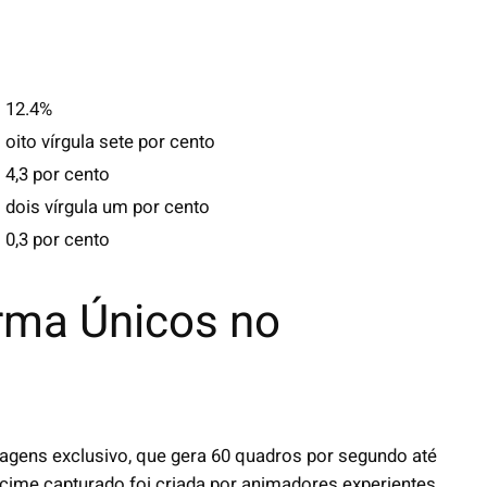
12.4%
oito vírgula sete por cento
4,3 por cento
dois vírgula um por cento
s
0,3 por cento
rma Únicos no
agens exclusivo, que gera 60 quadros por segundo até
écime capturado foi criada por animadores experientes