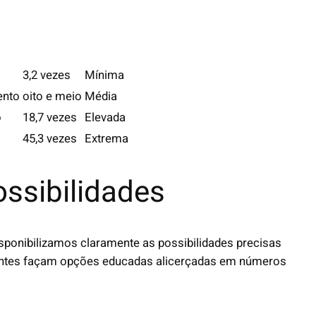
3,2 vezes
Mínima
ento
oito e meio
Média
o
18,7 vezes
Elevada
45,3 vezes
Extrema
ossibilidades
isponibilizamos claramente as possibilidades precisas
cipantes façam opções educadas alicerçadas em números