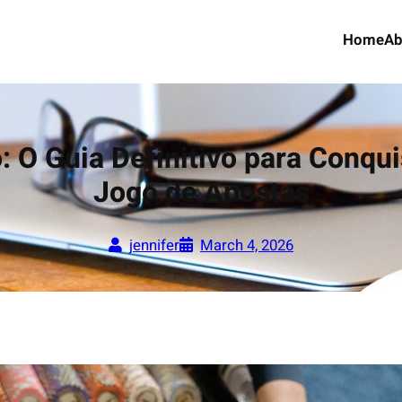
Home
Ab
: O Guia Definitivo para Conqu
Jogo de Apostas
jennifer
March 4, 2026