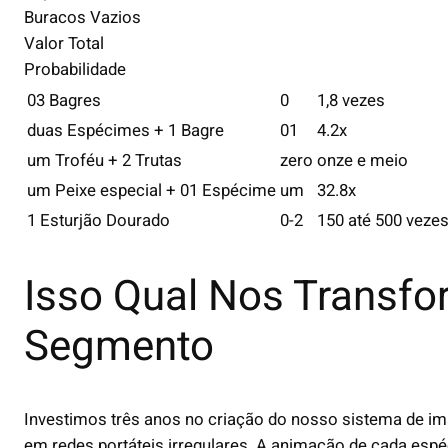
Buracos Vazios
Valor Total
Probabilidade
03 Bagres
0
1,8 vezes
duas Espécimes + 1 Bagre
01
4.2x
um Troféu + 2 Trutas
zero
onze e meio
um Peixe especial + 01 Espécime
um
32.8x
1 Esturjão Dourado
0-2
150 até 500 veze
Isso Qual Nos Transfo
Segmento
Investimos três anos no criação do nosso sistema de im
em redes portáteis irregulares. A animação de cada esp